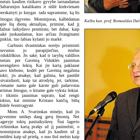
metais kasdien rizikavo gyvybe tarnaudamas
Baltarusijos katalikams ir siūlė kiekvienam
perskaityti jo knygas  tada suprastume, ką šis
žmogus išgyveno. Monsinjoras, kalbėdamas
Kalba kun. prof. Romualdas Dul
apie šių dienų aktualijas, priminė, kad jį
dažnai laikydavo pesimistu, bet dabar, kaip
sakė juokaudamas, kuo arčiau žvanginami
ginklai, tuo labiau kylanti jo markė.
Garbusis dvasininkas norėjo prisiminti
buvusius jo parapijiečius, mielus
vidukliškius. Jis sakė, kad ir tarybų valdžios
metais per Gavėnią Viduklės jaunimas
nerengdavo šokių. Kai jie kartą paklausė
savo klebono, kodėl per Gavėnią negalima
šokti, jis atsakęs, kad galima, bet pasiūlė
įsivaizduoti, kaip tai atrodytų, jei, tarkime,
viename namo gale karste guli pašarvotas
artimas žmogus, o kitame gale vyksta šokiai.
Ir tikintis jaunimas suprato, kad rengti
šokius, kai minime Kristaus kančią, būtų
didelė šventvagystė.
Mons. A. Svarinskas minėjo, kad jis
gyvenime sutikęs daug gerų žmonių. Net
lageryje tokių pasitaikydavę. Štai lagerio
viršininkas kartą prašęs už jį pasimelsti, o
monsinjoras atsakęs, kad jis kasdien už jį
meldėsi kaip už priešą, o nuo šiol melsis kaip