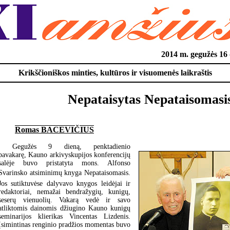
2014 m. gegužės 1
Krikščioniškos minties, kultūros ir visuomenės laikraštis
Nepataisytas Nepataisomasis
Romas BACEVIČIUS
Gegužės 9 dieną, penktadienio
pavakarę, Kauno arkivyskupijos konferencijų
salėje buvo pristatyta mons. Alfonso
Svarinsko atsiminimų knyga Nepataisomasis.
Jos sutiktuvėse dalyvavo knygos leidėjai ir
redaktoriai, nemažai bendražygių, kunigų,
seserų vienuolių. Vakarą vedė ir savo
atliktomis dainomis džiugino Kauno kunigų
seminarijos klierikas Vincentas Lizdenis.
Įsimintinas renginio pradžios momentas buvo