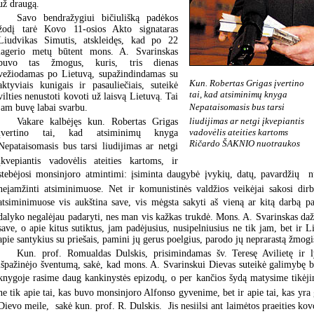
už draugą.
Savo bendražygiui bičiulišką padėkos
žodį tarė Kovo 11-osios Akto signataras
Liudvikas Simutis, atskleidęs, kad po 22
lagerio metų būtent mons. A. Svarinskas
buvo tas žmogus, kuris, tris dienas
vežiodamas po Lietuvą, supažindindamas su
Kun. Robertas Grigas įvertino
aktyviais kunigais ir pasauliečiais, suteikė
tai, kad atsiminimų knyga
vilties nenustoti kovoti už laisvą Lietuvą. Tai
Nepataisomasis bus tarsi
jam buvę labai svarbu.
liudijimas ar netgi įkvepiantis
Vakare kalbėjęs kun. Robertas Grigas
vadovėlis ateities kartoms
įvertino tai, kad atsiminimų knyga
Ričardo ŠAKNIO nuotraukos
Nepataisomasis bus tarsi liudijimas ar netgi
įkvepiantis vadovėlis ateities kartoms, ir
stebėjosi monsinjoro atmintimi: įsiminta daugybė įvykių, datų, pavardžių  n
neįamžinti atsiminimuose. Net ir komunistinės valdžios veikėjai sakosi dirb
atsiminimuose vis aukština save, vis mėgsta sakyti aš vieną ar kitą darbą pad
dalyko negalėjau padaryti, nes man vis kažkas trukdė. Mons. A. Svarinskas daž
save, o apie kitus sutiktus, jam padėjusius, nusipelniusius ne tik jam, bet ir L
apie santykius su priešais, pamini jų gerus poelgius, parodo jų neprarastą žmog
Kun. prof. Romualdas Dulskis, prisimindamas šv. Teresę Avilietę ir 
išpažinėjo šventumą, sakė, kad mons. A. Svarinskui Dievas suteikė galimybę bū
knygoje rasime daug kankinystės epizodų, o per kančios šydą matysime tikėji
ne tik apie tai, kas buvo monsinjoro Alfonso gyvenime, bet ir apie tai, kas yra
Dievo meile,  sakė kun. prof. R. Dulskis.  Jis nesiilsi ant laimėtos praeities ko