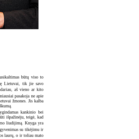
usikaltimas būtų viso to
ę Lietuvai, tik jie savo
ariau, aš vieno ar kito
niausiai pasakoja ne apie
ietuvai žmones. Jis kalba
iškumą.
lygindamas kankinio bei
ti išpažinėju, teigė, kad
mo liudijimą. Knyga yra
 gyvenimas su tikėjimu ir
vos laurų, o ir toliau mato