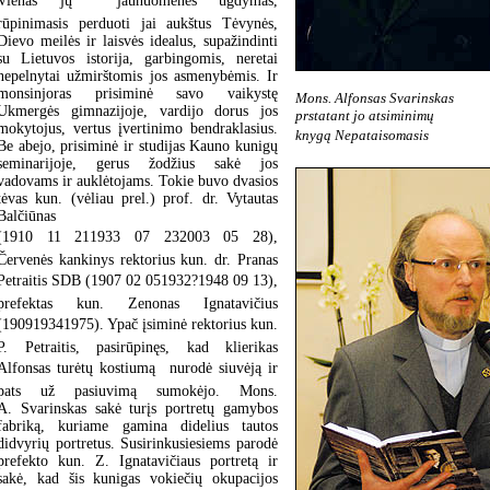
Vienas jų  jaunuomenės ugdymas,
rūpinimasis perduoti jai aukštus Tėvynės,
Dievo meilės ir laisvės idealus, supažindinti
su Lietuvos istorija, garbingomis, neretai
nepelnytai užmirštomis jos asmenybėmis. Ir
monsinjoras prisiminė savo vaikystę
Mons. Alfonsas Svarinskas
Ukmergės gimnazijoje, vardijo dorus jos
prstatant jo atsiminimų
mokytojus, vertus įvertinimo bendraklasius.
knygą Nepataisomasis
Be abejo, prisiminė ir studijas Kauno kunigų
seminarijoje, gerus žodžius sakė jos
vadovams ir auklėtojams. Tokie buvo dvasios
tėvas kun. (vėliau prel.) prof. dr. Vytautas
Balčiūnas
(1910 11 211933 07 232003 05 28),
Červenės kankinys rektorius kun. dr. Pranas
Petraitis SDB (1907 02 051932?1948 09 13),
prefektas kun. Zenonas Ignatavičius
(190919341975). Ypač įsiminė rektorius kun.
P. Petraitis, pasirūpinęs, kad klierikas
Alfonsas turėtų kostiumą  nurodė siuvėją ir
pats už pasiuvimą sumokėjo. Mons.
A. Svarinskas sakė turįs portretų gamybos
fabriką, kuriame gamina didelius tautos
didvyrių portretus. Susirinkusiesiems parodė
prefekto kun. Z. Ignatavičiaus portretą ir
sakė, kad šis kunigas vokiečių okupacijos