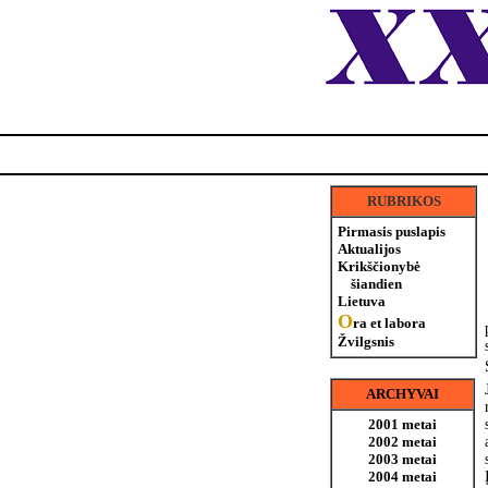
RUBRIKOS
Pirmasis puslapis
Aktualijos
Krikščionybė
šiandien
Lietuva
O
ra et labora
Žvilgsnis
ARCHYVAI
2001 metai
2002 metai
2003 metai
2004 metai