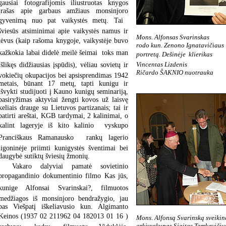
gausiai fotografijomis iliustruotas knygos
įrašas apie garbaus amžiaus monsinjoro
gyvenimą nuo pat vaikystės metų. Tai 
šviesūs atsiminimai apie vaikystės namus ir
Mons. Alfonsas Svarinskas
tėvus (kaip rašoma knygoje, vaikystėje buvo
rodo kun. Zenono Ignatavičiaus
kažkokia labai didelė meilė šeimai  toks man
portretą. Dešinėje  klierikas
Vincentas Lizdenis
išlikęs didžiausias įspūdis), vėliau sovietų ir
Ričardo ŠAKNIO nuotrauka
vokiečių okupacijos bei apsisprendimas 1942
metais, būnant 17 metų, tapti kunigu ir
išvykti studijuoti į Kauno kunigų seminariją,
pasiryžimas aktyviai žengti kovos už laisvę
keliais drauge su Lietuvos partizanais; tai ir
patirti areštai, KGB tardymai, 2 kalinimai, o
kalint lageryje iš kito kalinio  vyskupo
Pranciškaus Ramanausko  rankų lagerio
ligoninėje priimti kunigystės šventimai bei
daugybė sutiktų šviesių žmonių.
Vakaro dalyviai pamatė sovietinio
propagandinio dokumentinio filmo Kas jūs,
kunige Alfonsai Svarinskai?, filmuotos
medžiagos iš monsinjoro bendražygio, jau
pas Viešpatį iškeliavusio kun. Algimanto
Keinos (1937 02 211962 04 182013 01 16 )
Mons. Alfonsą Svarinską sveikin
arkivyskupas Sigitas Tamkevičiu