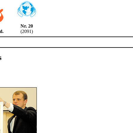
Nr. 20
6 d.
(2091)
