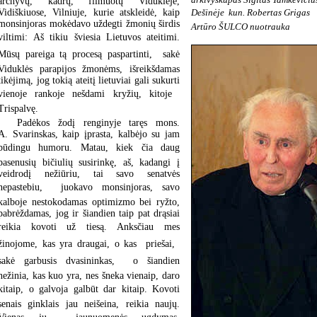
archyvų, kadrų, filmuotų Viduklėje,
Dešinėje  kun. Robertas Grigas
Vidiškiuose, Vilniuje, kurie atskleidė, kaip
monsinjoras mokėdavo uždegti žmonių širdis
Artūro ŠULCO nuotrauka
viltimi: Aš tikiu šviesia Lietuvos ateitimi.
Mūsų pareiga tą procesą paspartinti,  sakė
Viduklės parapijos žmonėms, išreikšdamas
tikėjimą, jog tokią ateitį lietuviai gali sukurti
vienoje rankoje nešdami kryžių, kitoje 
Trispalvę.
Padėkos žodį renginyje taręs mons.
A. Svarinskas, kaip įprasta, kalbėjo su jam
būdingu humoru. Matau, kiek čia daug
pasenusių bičiulių susirinkę, aš, kadangi į
veidrodį nežiūriu, tai savo senatvės
nepastebiu,  juokavo monsinjoras, savo
kalboje nestokodamas optimizmo bei ryžto,
pabrėždamas, jog ir šiandien taip pat drąsiai
reikia kovoti už tiesą. Anksčiau mes
žinojome, kas yra draugai, o kas  priešai, 
sakė garbusis dvasininkas,  o šiandien
nežinia, kas kuo yra, nes šneka vienaip, daro
kitaip, o galvoja galbūt dar kitaip. Kovoti
senais ginklais jau neišeina, reikia naujų.