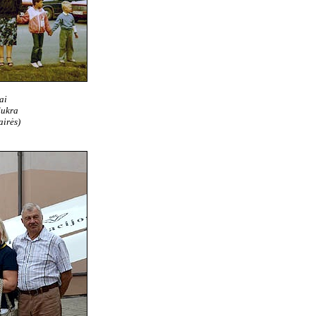
ai
dukra
airės)