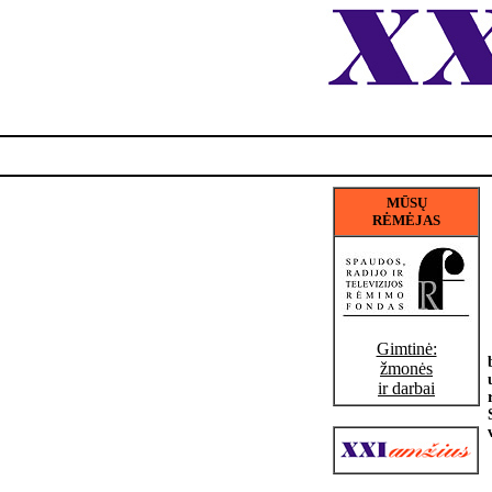
MŪSŲ
RĖMĖJAS
Gimtinė:
žmonės
ir darbai