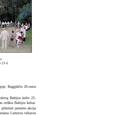
us
o 23 d.
goje, Rugpjūčio 20-osios
kirtą Baltijos kelio 25-
reiškia Baltijos kelias.
, pilietinė jaunimo akcija
 eisena Lietuvos vėliavos