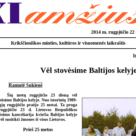
2014 m. rugpjūčio 2
Krikščioniškos minties, kultūros ir visuomenės laikraštis
I
Vėl stovėsime Baltijos kelyj
Ramutė Šukienė
Šių metų rugpjūčio 23 dieną vėl
būsime Baltijos kelyje. Nuo istorinių 1989-
ųjų rugpjūčio praėjo 25 metai. Ta proga
rugpjūčio 23 d. Lietuvos Respublikos
Seimo kanceliarija kviečia Baltijos kelyje
vėl susitikti žmones iš visos Lietuvos.
Prieš 25 metus