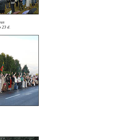
aus
o 23 d.