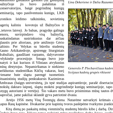
Matulionio giedamos giesmės (už giedojimą
Lina Dekeriene ir Dalia Razumi
bažnyčioje jis buvo pašalintas iš
konservatorijos, baigė pogrindinę kunigų
seminariją, tapo pasišventusiu kunigu, LKB
kronikos leidimo talkininku, sovietinių
lagerių kaliniu  kovotoju už Bažnyčios ir
Lietuvos laisvę). Jo balsas, pragydęs galingu
tenoru, suvirpindavo visą bažnyčią,
paskatindamas susirinkusius dar arčiau
glaustis prie altoriaus, prie amžinojo Gėrio
šaltinio. Per Velykas su būreliu studentų
Kauno Arkikatedroje, apsirengę liturginiais
drabužiais, gaudžiant varpams, dalyvavome
velykinėje procesijoje. Smagu buvo joje
matyti ir kai kuriuos iš Vilniaus atvykusius
mūsų dėstytojus. Nepamirštamas ir niekieno
Generolo P. Plechavičiaus kadet
neišduotas studentiškas Kūčių vakaras, kurį
licėjaus kadetų grupės rikiuotė
viename bute slapta parengė tuometinis
lituanistinių studijų penktakursis Kazimieras
Ambrasas (baigęs universitetą, jis tęsė studijas aspirantūroje, parašė disertacin
mokslų daktaro laipsnį, slapta mokėsi pogrindinėje kunigų seminarijoje, tap
knygų autoriumi ir vertėju). Šio vakaro metu buvo prisimintas mūsų tautos dv
papročiai, jame pakiliai sklandė gyva patriotinė dvasia.
Artėjo 1956 metų Visų Šventųjų diena. Nutarėme sutvarkyti krūmais ap
kapus Rasų kapinėse. Išvakarėse prie kapinių tvoros paslėpėme tvarkymo įranki
Kitą dieną po paskaitų mūsų vienminčių studentų būrelis kibo į darbą. Di