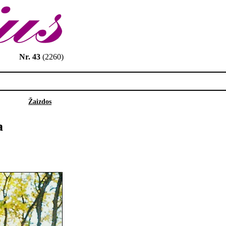
Nr. 43
(2260)
Žaizdos
a