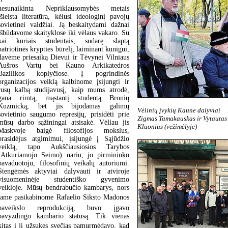
nesunaikinta Nepriklausomybės metais
išleista literatūra, kėlusi ideologinį pavojų
sovietinei valdžiai. Ją beskaitydami dažnai
išbūdavome skaityklose iki vėlaus vakaro. Su
kai kuriais studentais, sudarę slaptą
patriotinės krypties būrelį, laiminant kunigui,
davėme priesaiką Dievui ir Tėvynei Vilniaus
Aušros Vartų bei Kauno Arkikatedros
Bazilikos koplyčiose. Į pogrindinės
organizacijos veiklą kalbinome įsijungti ir
rusų kalbą studijavusį, kaip mums atrodė,
gana rimtą, mąstantį studentą Bronių
Kuzmicką, bet jis bijodamas galimų
Vėlinių įvykių Kaune dalyviai
sovietinio saugumo represijų, prisidėti prie
Zigmas Tamakauskas ir Vytautas
mūsų darbo sąžiningai atsisakė. Vėliau jis
Kluonius (vežimėlyje)
Maskvoje baigė filosofijos mokslus,
prasidėjus atgimimui, įsijungė į Sąjūdžio
veiklą, tapo Aukščiausiosios Tarybos
(Atkuriamojo Seimo) nariu, jo pirmininko
pavaduotoju, filosofinių veikalų autoriumi.
Stengėmės aktyviai dalyvauti ir atviroje
visuomeninėje studentiško gyvenimo
veikloje. Mūsų bendrabučio kambarys, nors
jame pasikabinome Rafaelio Siksto Madonos
paveikslo reprodukciją, buvo įgavo
pavyzdingo kambario statusą. Tik vienas
kitas į jį užsukęs svečias pamurmėdavo, kad