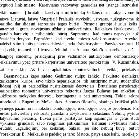
žygiuoti link miesto. Kareiviams vadovavęs generolas net įstengė lietuviškai 
eikite namo... Į brutalius kareivių ir milicininkų žodžius mes atsakydavome liet
laisvę Lietuvai, laisvę Vengrijai! Pralaužę atvykėlių užtvaras, nužygiavome i
pasitiko dar didesni represinės jėgos būriai. Pirmoje gretoje ėjusius keli
nutempti į greta stovėjusius uždarus sunkvežimius. Reikalavo išsiskirstyti. 
gausėjo kareivių ir milicininkų būrių. Supratome, kad mums nepavyks nužy
Prasidėjo derybos. Paprašėme, kad atvyktų miesto valdžios atstovai. Atvyko
paleisti suimti mūsų eisenos dalyviai, tada išsiskirstysime. Pavyko susitarti. I
šių įvykių tuometinis Lietuvos šeimininkas Antanas Sniečkus pareikalavo iš a
daugybę studentų, prisidėjusių prie vadinamos antitarybinės demonstraci
reikalavimui ypač pritarė karjeristinė universiteto partokratija  V. Kuzminskis,
kai kurie kiti. Aš buvau apkaltintas kontrrevoliucine veikla, priekai
J. Basanavičiaus kapo sudėto Gedimino stulpų ženklo. Fakulteto sienlaikraš
karikatūros, kurios, savo tikslo nepasiekusios, tik sustiprino mūsų studentiš
didesnį ryšį su patriotiškai nusiteikusiais dėstytojais. Brutaliems partokrati
pasipriešino tuometinis universiteto rektorius Juozas Bulavas jau anksčiau g
aukštosios mokyklos dėstytojų kontingentą ir patį universitetą. Tokiai rektor
prorektorius Eugenijus Meškauskas  žinomas filosofas, skatinęs kritiškai plė
tyrinėjęs pažinimo ir mokslo metodologijos, ideologijos teorijos problemas. P
buvau pakviestas į rektoratą paaiškinti atvykusiems čekistams Vėlinių įvyki
dalyvavimo priežastį. Buvau jiems pristatytas kaip sąžiningas ir geras stu
įvykiuose grindžiau savo religiniais įsitikinimais, kaltinau atvykusius milic
brutalių užgauliojimų bei keiksmų. Sakiau, jei šito nebūtų buvę, būtume 
Prorektorius E. Meškauskas padėkojęs tarė: Matote, patys esate kalti, nereikėjo