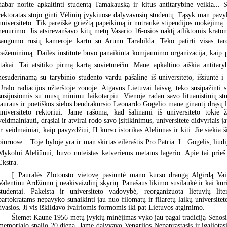
dabar norite apkaltinti studentą Tamakauską ir kitus antitarybine veikla... 
rektoratas stojo ginti Vėlinių įvykiuose dalyvavusių studentų. Tąsyk man pavy
universiteto. Tik pareiškė griežtą papeikimą ir nutraukė stipendijos mokėjimą. 
nenurimo. Jis atsirevanšavo kitų metų Vasario 16-osios naktį atliktomis kratomi
saugumo rūsių kameroje kartu su Arūnu Tarabilda. Teko patirti visas tard
pažeminimą. Dailės institute buvo panaikinta komjaunimo organizacija, kaip pa
įtakai. Tai atsitiko pirmą kartą sovietmečiu. Mane apkaltino aiškia antitarybi
nesuderinamą su tarybinio studento vardu pašalinę iš universiteto, išsiuntė į 
Uralo radiacijos užterštoje zonoje. Atgavus Lietuvai laisvę, teko susipažinti
susijusiomis su mūsų minimu laikotarpiu. Vienoje radau savo lituanistinių stu
tauraus ir poetiškos sielos bendrakursio Leonardo Gogelio mane ginantį drąsų l
universiteto rektoriui. Jame rašoma, kad šalinami iš universiteto tokie
veidmainiauti, drąsiai ir atvirai rodo savo įsitikinimus, universitete didvyriais ja
ir veidmainiai, kaip pavyzdžiui, II kurso istorikas Aleliūnas ir kiti. Jie siekia 
biuruose... Toje byloje yra ir man skirtas eilėraštis Pro Patria. L. Gogelis, liud
Mykolui Aleliūnui, buvo nuteistas ketveriems metams lagerio. Apie tai prieš 
Ekstra.
Į Pauralės Zlotousto vietovę pasiuntė mano kurso draugą Algirdą Vai
Valentinu Ardžiūnu į neakivaizdinį skyrių. Panašaus likimo susilaukė ir kai ku
studentai. Pakeista ir universiteto vadovybė, reorganizuota lietuvių lite
partokratams nepavyko sunaikinti jau nuo filomatų ir filaretų laikų universitete
dvasios. Ji vis iškildavo įvairiomis formomis iki pat Lietuvos atgimimo.
Šiemet Kaune 1956 metų įvykių minėjimas vyko jau pagal tradiciją Senosio
memorialo spalio 20 dieną. Jame dalyvavo Vengrijos Nepaprastasis ir įgaliotas