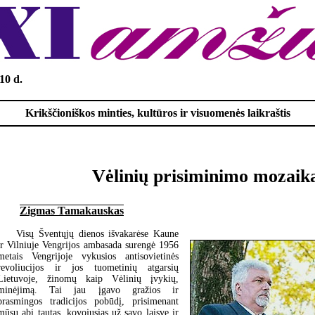
10 d.
Krikščioniškos minties, kultūros ir visuomenės laikraštis
Vėlinių prisiminimo mozaik
Zigmas Tamakauskas
Visų Šventųjų dienos išvakarėse Kaune
ir Vilniuje Vengrijos ambasada surengė 1956
metais Vengrijoje vykusios antisovietinės
revoliucijos ir jos tuometinių atgarsių
Lietuvoje, žinomų kaip Vėlinių įvykių,
minėjimą. Tai jau įgavo gražios ir
prasmingos tradicijos pobūdį, prisimenant
mūsų abi tautas, kovojusias už savo laisvę ir