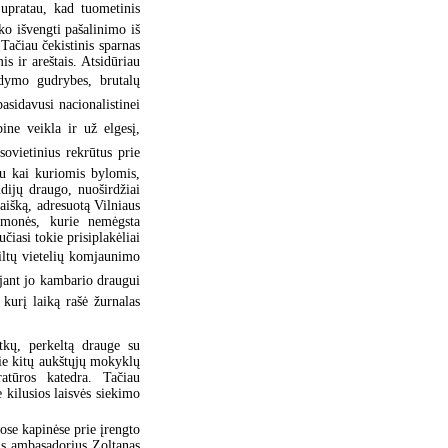
Supratau, kad tuometinis
ko išvengti pašalinimo iš
Tačiau čekistinis sparnas
s ir areštais. Atsidūriau
ymo gudrybes, brutalų
sidavusi nacionalistinei
ne veikla ir už elgesį,
sovietinius rekrūtus prie
 su kai kuriomis bylomis,
dijų draugo, nuoširdžiai
aišką, adresuotą Vilniaus
 žmonės, kurie nemėgsta
učiasi tokie prisiplakėliai
šiltų vietelių komjaunimo
ijant jo kambario draugui
kurį laiką rašė žurnalas
tkų, perkeltą drauge su
rie kitų aukštųjų mokyklų
ratūros katedra. Tačiau
 kilusios laisvės siekimo
se kapinėse prie įrengto
is ambasadorius Zoltanas