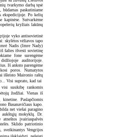
ejusi su žuvusių Lietuvos
inių tvarkymo darbą tęsė
s, būdamas paskutiniame
 ekspedicijoje. Po kelių
e kapinėse. Sutvarkėme
ropelerių kryžiais lakūnų
rijoje vyko antisovietinė
ai: skylėtos vėliavos tapo
s Imrė Nadis (Imre Nady)
š šalies išvesti sovietinę
Tokiame fone surengėme
didžiojoje auditorijoje.
orius. Iš anksto parengėme
sukosi poros. Numatytos
i išleisto Maironio raštų
.. Visi suprato, kad tai 
 visi susikibę rankomis
bėtojų žodžiai. Vienas iš
ų kinetine. Paslapčiomis
 Jono Basanavičiaus kapo.
ilda net viešai paragino
s aukštųjų mokyklų. Dr.
atneštos įvairiaspalvės
elės. Sklido patriotinio
s, sveikinantys Vengrijos
unimą išsklaidyti, neleisti