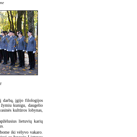
ene
ų
į darbą, įgijo filologijos
o žymiu kunigu, daugelio
asinės kultūros lobynas,
žėlusius lietuvių karių
us.
rbome iki vėlyvo vakaro.