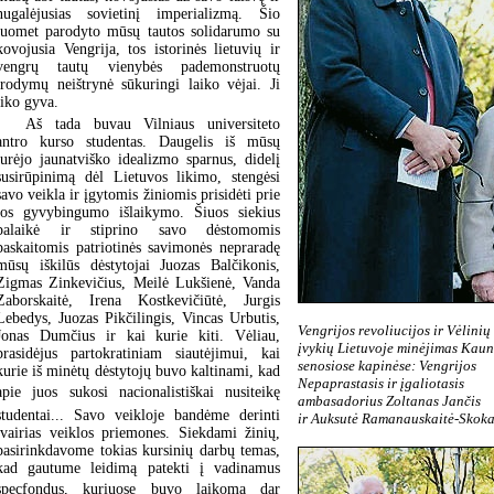
nugalėjusias sovietinį imperializmą. Šio
tuomet parodyto mūsų tautos solidarumo su
kovojusia Vengrija, tos istorinės lietuvių ir
vengrų tautų vienybės pademonstruotų
įrodymų neištrynė sūkuringi laiko vėjai. Ji
liko gyva.
Aš tada buvau Vilniaus universiteto
antro kurso studentas. Daugelis iš mūsų
turėjo jaunatviško idealizmo sparnus, didelį
susirūpinimą dėl Lietuvos likimo, stengėsi
savo veikla ir įgytomis žiniomis prisidėti prie
jos gyvybingumo išlaikymo. Šiuos siekius
palaikė ir stiprino savo dėstomomis
paskaitomis patriotinės savimonės nepraradę
mūsų iškilūs dėstytojai Juozas Balčikonis,
Zigmas Zinkevičius, Meilė Lukšienė, Vanda
Zaborskaitė, Irena Kostkevičiūtė, Jurgis
Lebedys, Juozas Pikčilingis, Vincas Urbutis,
Vengrijos revoliucijos ir Vėlinių
Jonas Dumčius ir kai kurie kiti. Vėliau,
įvykių Lietuvoje minėjimas Kau
prasidėjus partokratiniam siautėjimui, kai
senosiose kapinėse: Vengrijos
kurie iš minėtų dėstytojų buvo kaltinami, kad
Nepaprastasis ir įgaliotasis
apie juos sukosi nacionalistiškai nusiteikę
ambasadorius Zoltanas Jančis
studentai... Savo veikloje bandėme derinti
ir Auksutė Ramanauskaitė-Skok
įvairias veiklos priemones. Siekdami žinių,
pasirinkdavome tokias kursinių darbų temas,
kad gautume leidimą patekti į vadinamus
specfondus, kuriuose buvo laikoma dar