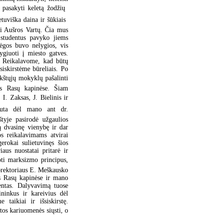
pasakyti keletą žodžių 
uviška daina ir šūkiais 
ki Aušros Vartų. Čia mus
s studentus pavyko jiems
Jėgos buvo nelygios, vis
giuoti į miesto gatves.
. Reikalavome, kad būtų
šsiskirstėme būreliais. Po
ukštųjų mokyklų pašalinti
jos Rasų kapinėse. Šiam
 I. Zaksas, J. Bielinis ir
štauta dėl mano ant dr.
tyje pasirodė užgaulios
ką dvasinę vienybę ir dar
jos reikalavimams atvirai
erokai sulietuvinęs šios
iaus nuostatai pritarė ir
toti marksizmo principus,
rorektoriaus E. Meškausko
us Rasų kapinėse ir mano
dentas. Dalyvavimą tuose
ininkus ir kareivius dėl
taikiai ir išsiskirstę.
 tos kariuomenės siųsti, o