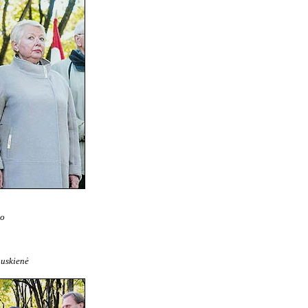
no
auskienė