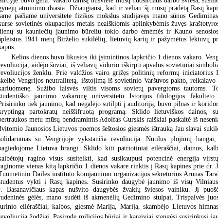
Širdyje buvo gera. Vakaro tamsą nušvietė mūsų nuoširdaus darbo šviesa, susili
gynėjų atminimo dvasia. Džiaugiausi, kad ir vėliau šį mūsų pradėtą Rasų kap
tame pačiame universitete fizikos mokslus studijavęs mano sūnus Gedimina
kurse sovietinės okupacijos metais neaiškiomis aplinkybėmis žuvęs kraštotyros
dienų su kauniečių jaunimo būreliu tokio darbo ėmėmės ir Kauno senosios
apleistus 1941 metų Birželio sukilėlių, lietuvių karių ir pažymėtus lėktuvų p
kapus.
Kelios dienos buvo likusios iki įsimintinos lapkričio 1 dienos vakaro. Veng
revoliucija, aidėjo šūviai, iš vėliavų vidurio iškirpti apvalūs sovietiniai simboli
revoliucijos ženklu. Prie valdžios vairo grįžęs politinių reformų iniciatoriu
skelbė Vengrijos neutralitetą, išstojimą iš sovietinio Varšuvos pakto, reikalavo i
kariuomenę. Sužibo laisvės viltis visoms sovietų pavergtoms tautoms. 
studentiško jaunimo vakaronę universiteto Istorijos filologijos fakulteto 
Prisirinko tiek jaunimo, kad negalėjo sutilpti į auditoriją, buvo pilnas ir korid
kryptingą partokratų neiššifruotą programą. Sklido lietuviškos dainos, 
pertraukos metu mūsų bendramintis Adolfas Gurskis raiškiai paskaitė iš nesenia
dvitomio Jaunosios Lietuvos poemos šeštosios giesmės ištrauką Jau slavai sukilo.
solidarumas su Vengrijoje vykstančia revoliucija. Nutilus plojimų bangai,
pagiedojome Lietuva brangi. Sklido kiti patriotiniai eilėraščiai, dainos, kal
kalbėtojų ragino visus susitelkti, kad susikaupusi potencinė energija virst
raginome vienas kitą lapkričio 1 dienos vakare rinktis į Rasų kapines prie dr.
Tuometinio Dailės instituto komjaunimo organizacijos sekretorius Arūnas Tarab
studentus vykti į Rasų kapines. Susirinko daugybė jaunimo iš visų Vilniau
J. Basanavičiaus kapas nušvito daugybės žvakių šviesos vainiku. Jį puošė 
rudeninės gėlės, mano sudėti iš akmenėlių Gedimino stulpai, Trispalvės juost
turinio eilėraščiai, kalbos, giesmė Marija, Marija, skambėjo Lietuvos himna
revoliuciją žodžiai. Pasirodę milicijos būriai ir kareiviai stengėsi susirinkusį ja