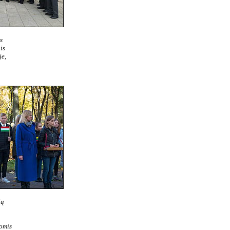
s
is
je,
ių
omis