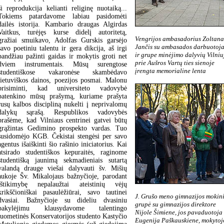
ši reprodukcija kelianti religinę nuotaiką...
Tokiems patardavome labiau pasidomėti
dailės istorija. Kambario draugas Algirdas
Vaitkus, turėjęs kurse didelį autoritetą,
Vengrijos ambasadorius Zoltana
gražiai smuikavo, Adolfas Gurskis garsėjo
Jančis su ambasados darbuotoja
savo poetiniu talentu ir gera dikcija, aš irgi
ir grupe minėjimo dalyvių Vilniu
bandžiau pažinti gaidas ir mokytis groti net
prie Aušros Vartų ties sienoje
dviem instrumentais. Mūsų surengtose
įrengta memorialine lenta
studentiškose vakaronėse skambėdavo
lietuviškos dainos, poezijos posmai. Malonu
prisiminti, kad universiteto vadovybė
patenkino mūsų prašymą, kuriame prašyta
rusų kalbos discipliną nukelti į neprivalomų
dalykų sąrašą. Respublikos vadovybės
prašėme, kad Vilniaus centrinei gatvei būtų
grąžintas Gedimino prospekto vardas. Tuo
susidomėjo KGB. Čekistai stengėsi per savo
agentus išaiškinti šio rašinio iniciatorius. Kai
atsirado studentiškos kepuraitės, raginome
studentišką jaunimą sekmadieniais sutartą
valandą drauge viešai dalyvauti šv. Mišių
aukoje Šv. Mikalojaus bažnyčioje, parodant
ištikimybę nepalaužtai ateistinių vėjų
krikščioniškai pasaulėžiūrai, savo tautinei
J. Grušo meno gimnazijos mokin
dvasiai. Bažnyčioje su dideliu dvasiniu
grupė su gimnazijos direktore
pakylėjimu klausydavome talentingo
Nijole Šimiene, jos pavaduotoja
tuometinės Konservatorijos studento Kastyčio
Eugenija Paškauskiene, mokytoj