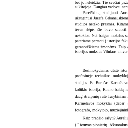
bet jo neleidžia. Tie svečiai pa
aukštojoje. Daugiau vadovai nepr
Pareiškimą studijuoti Aur
užauginusi Juzefa Čekanauskienė,
studijos neteko prasmės. Kitąmet
tėvus slėpė, šie buvo suuosti
nekokios. Net baigus mokslus su
patariame perstoti į istorijos fak
geranoriškiems žmonėms. Taip A.
istorijos mokslus Vilniaus univers
Besimokydamas dėstė istor
profesinėje technikos mokykloje
studijas: B. Buračas Karmėlavoj
kolūkio istorija, Kauno baldų 
daug straipsnių rašė Tarybiniam m
Karmėlavos mokyklai (dabar g
fotografo, mokytojo, muziejinink
Kaip pradėjo rašyti? Aurelij
į Lietuvos pionierių. Aštuntok