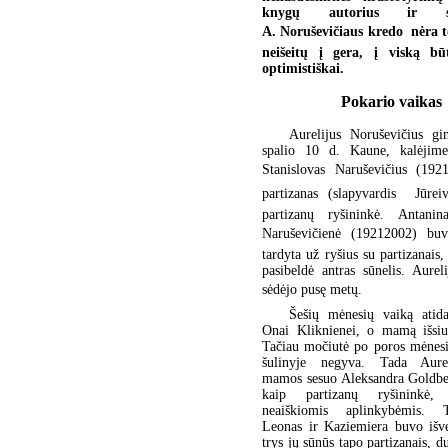
knygų autorius ir sud
A. Noruševičiaus kredo  nėra 
neišeitų į gera, į viską būt
optimistiškai.
Pokario vaikas
Aurelijus Noruševičius g
spalio 10 d. Kaune, kalėjime
Stanislovas Naruševičius (192
partizanas (slapyvardis  Jūre
partizanų ryšininkė. Antanin
Naruševičienė (19212002) bu
tardyta už ryšius su partizanais,
pasibeldė antras sūnelis. Aurel
sėdėjo pusę metų.
Šešių mėnesių vaiką atid
Onai Kliknienei, o mamą išsiun
Tačiau močiutė po poros mėnesi
šulinyje negyva. Tada Aure
mamos sesuo Aleksandra Goldber
kaip partizanų ryšininkė,
neaiškiomis aplinkybėmis. 
Leonas ir Kaziemiera buvo išve
trys jų sūnūs tapo partizanais, d