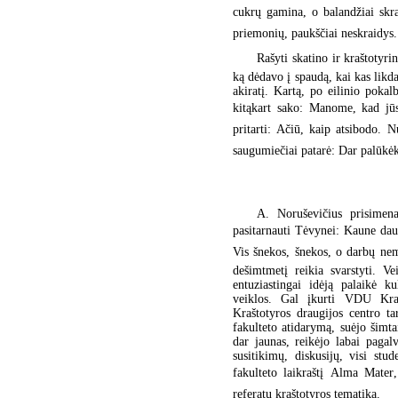
cukrų gamina, o balandžiai skra
priemonių, paukščiai neskraidys. 
Rašyti skatino ir kraštotyr
ką dėdavo į spaudą, kai kas likd
akiratį. Kartą, po eilinio pokal
kitąkart sako: Manome, kad jūs
pritarti: Ačiū, kaip atsibodo.
saugumiečiai patarė: Dar palūkėk
A. Noruševičius prisimena
pasitarnauti Tėvynei: Kaune dau
Vis šnekos, šnekos, o darbų nema
dešimtmetį reikia svarstyti. Vei
entuziastingai idėją palaikė k
veiklos. Gal įkurti VDU Kraš
Kraštotyros draugijos centro t
fakulteto atidarymą, suėjo šimt
dar jaunas, reikėjo labai pagal
susitikimų, diskusijų, visi stu
fakulteto laikraštį Alma Mate
referatų kraštotyros tematika.