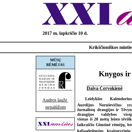
2017 m. lapkričio 10 d.
Krikščioniškos minties
MŪSŲ
RĖMĖJAS
Knygos ir 
Daiva Červokienė
Leidyklos Kalendoriu
Audros laužė 
Aurelijus Noruševičius yr
nepalūžom
žurnalistų draugijos ir Tėvy
draugijos valdybos vicepi
vienas iš 20 metų leisto tėviš
laikraščio Gimtinė rėmėjų, b
keliasdešimties kraštotyrini