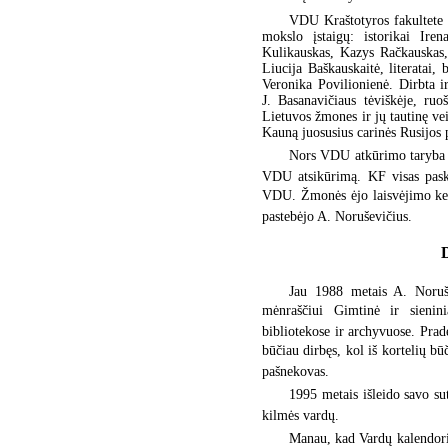
VDU Kraštotyros fakultete 
mokslo įstaigų: istorikai Ir
Kulikauskas, Kazys Račkauskas, 
Liucija Baškauskaitė, literatai, b
Veronika Povilionienė. Dirbta i
J. Basanavičiaus tėviškėje, ruo
Lietuvos žmones ir jų tautinę vei
Kauną juosusius carinės Rusijos p
Nors VDU atkūrimo taryba 
VDU atsikūrimą. KF visas paska
VDU. Žmonės ėjo laisvėjimo keliu
pastebėjo A. Noruševičius.
D
Jau 1988 metais A. Noruše
mėnraščiui Gimtinė ir sieni
bibliotekose ir archyvuose. Prad
būčiau dirbęs, kol iš kortelių bū
pašnekovas.
1995 metais išleido savo sut
kilmės vardų.
Manau, kad Vardų kalendor