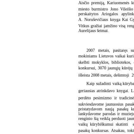
Aisčio premiją, Kariuomenės k
miesto burmistro Jono Vileišio
perskaitytos Ariogalos apyli
A. Noruševičiaus knyga Kai Gyn
Vitkus gražiai įamžino visą ren
Aurelijaus šeimai.
2007 metais, pasitaręs su
mokiniams Lietuvos vaikai kuri
skelbti mokyklos, bibliotekos, 
konkursui, 3070 jaunųjų kūrėjų
išleista 2008 metais, dešimtoji  
Kaip sužadinti vaiką kūryb
geriausias atrinkdavo knygai. 
perdėto pesimizmo ir tradicin
sukviesdavome jaunuosius pasak
pristatydavom naują pasakų kn
lankydavome parodas ir muziejus
renginio šią veiklą perduoti ja
vaikų kūrybiškumui skatinti  
pasakų konkursas. Atsakau, tok