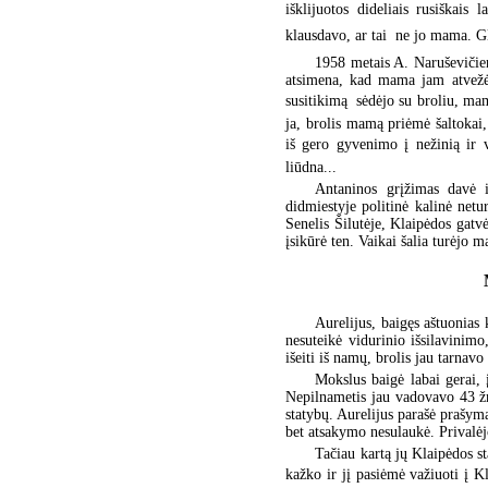
išklijuotos dideliais rusiškais 
klausdavo, ar tai  ne jo mama. G
1958 metais A. Naruševičien
atsimena, kad mama jam atvežė 
susitikimą  sėdėjo su broliu, m
ja, brolis mamą priėmė šaltokai,
iš gero gyvenimo į nežinią ir v
liūdna...
Antaninos grįžimas davė 
didmiestyje politinė kalinė neturė
Senelis Šilutėje, Klaipėdos gatvė
įsikūrė ten. Vaikai šalia turėjo m
Aurelijus, baigęs aštuonias 
nesuteikė vidurinio išsilavinimo
išeiti iš namų, brolis jau tarnavo
Mokslus baigė labai gerai, į
Nepilnametis jau vadovavo 43 žm
statybų. Aurelijus parašė prašymą
bet atsakymo nesulaukė. Privalėj
Tačiau kartą jų Klaipėdos s
kažko ir jį pasiėmė važiuoti į Kl