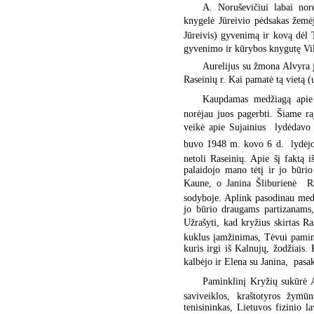
A. Noruševičiui labai nor
knygelė Jūreivio pėdsakas žemėj
Jūreivis) gyvenimą ir kovą dėl
gyvenimo ir kūrybos knygutę Vilt
Aurelijus su žmona Alvyra 
Raseinių r. Kai pamatė tą vietą (up
Kaupdamas medžiagą apie 
norėjau juos pagerbti. Šiame ra
veikė apie Sujainius  lydėdavo
buvo 1948 m. kovo 6 d.  lydėjo
netoli Raseinių. Apie šį faktą i
palaidojo mano tėtį ir jo būrio
Kaune, o Janina Šliburienė  R
sodyboje. Aplink pasodinau medel
jo būrio draugams partizanams,
Užrašyti, kad kryžius skirtas Ra
kuklus įamžinimas, Tėvui pamink
kuris irgi iš Kalnujų, žodžiais
kalbėjo ir Elena su Janina,  pas
Paminklinį Kryžių sukūrė A
saviveiklos, kraštotyros žymū
tenisininkas, Lietuvos fizinio 