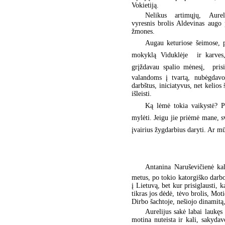
Vokietiją.
Nelikus artimųjų, Aure
vyresnis brolis Aldevinas augo
žmones.
Augau keturiose šeimose, 
mokyklą Viduklėje  ir karves
grįždavau spalio mėnesį,  pri
valandoms į tvartą, nubėgdavo 
darbštus, iniciatyvus, net kelios
išleisti.
Ką lėmė tokia vaikystė? P
mylėti. Jeigu jie priėmė mane, s
įvairius žygdarbius daryti. Ar mū
Antanina Naruševičienė kal
metus, po tokio katorgiško darbo
į Lietuvą, bet kur prisiglausti,
tikras jos dėdė, tėvo brolis, Mo
Dirbo šachtoje, nešiojo dinamitą,
Aurelijus sakė labai laukę
motina nuteista ir kali, sakyda