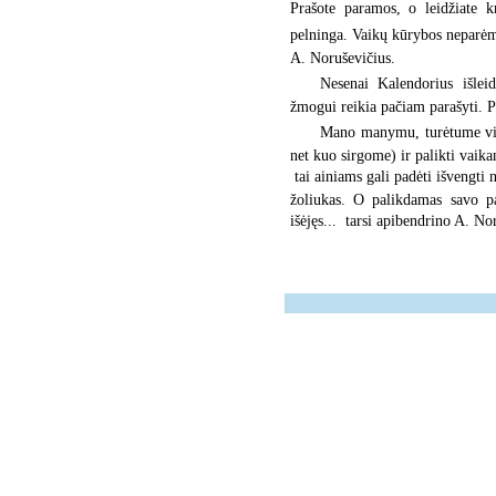
Prašote paramos, o leidžiate kn
pelninga. Vaikų kūrybos neparėm
A. Noruševičius.
Nesenai Kalendorius išle
žmogui reikia pačiam parašyti. Pa
Mano manymu, turėtume vis
net kuo sirgome) ir palikti vaika
 tai ainiams gali padėti išvengti
žoliukas. O palikdamas savo pa
išėjęs...  tarsi apibendrino A. N