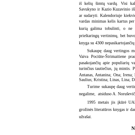
iš kelių šimtų vardų. Visi ka
Savukyno ir Kazio Kuzavinio išle
ar sudaryti. Kalendoriuje kiekvi
vardas minimas kelis kartus per 
kurią galima tobulinti, o ne 
prieštaringų vertinimų, bet buvo 
knyga su 4300 nepasikartojančių
Sukaupę daug vertingos me
Vaiva Pociūte-Štrimaitiene pra
pasakojančių apie populiarių v
turinčius tautiečius, jų mintis. 
Antanas, Antanina; Ona; Irena; 
Saulius; Kristina; Linas, Lina; D
Turime sukaupę daug vertin
negalime,  atsiduso A. Noruševič
1995 metais jis įkūrė UAB
grožinės literatūros knygas ir da
užrašai.
N