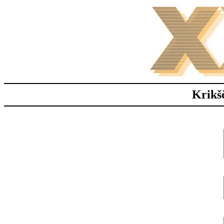
Krikš