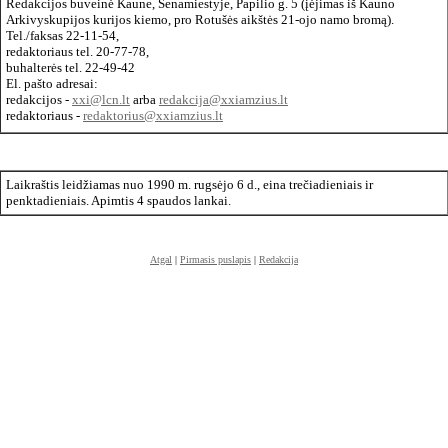
Redakcijos buveinė Kaune, Senamiestyje, Papilio g. 5 (įėjimas iš Kauno
Arkivyskupijos kurijos kiemo, pro Rotušės aikštės 21-ojo namo bromą).
Tel./faksas 22-11-54,
redaktoriaus tel. 20-77-78,
buhalterės tel. 22-49-42
El. pašto adresai:
redakcijos -
xxi@lcn.lt
arba
redakcija@xxiamzius.lt
redaktoriaus -
redaktorius@xxiamzius.lt
Laikraštis leidžiamas nuo 1990 m. rugsėjo 6 d., eina trečiadieniais ir
penktadieniais. Apimtis 4 spaudos lankai.
Atgal
|
Pirmasis puslapis
|
Redakcija