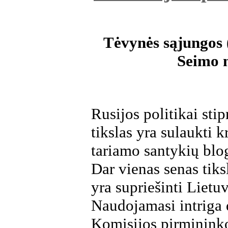
Tėvynės sąjungos 
Seimo 
Rusijos politikai sti
tikslas yra sulaukti k
tariamo santykių blo
Dar vienas senas tiksl
yra supriešinti Lietu
Naudojamasi intriga 
Komisijos pirminink