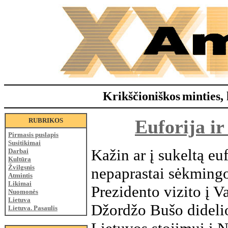
Krikščioniškos
minties, 
Euforija ir
RUBRIKOS
Pirmasis puslapis
Susitikimai
Kažin ar į sukeltą euf
Darbai
Kultūra
Žvilgsnis
nepaprastai sėkming
Atmintis
Likimai
Prezidento vizito į V
Nuomonės
Lietuva
Džordžo Bušo didel
Lietuva. Pasaulis