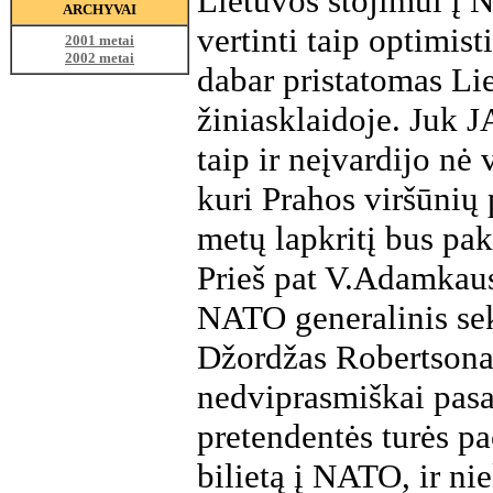
Lietuvos stojimui į 
ARCHYVAI
vertinti taip optimisti
2001 metai
2002 metai
dabar pristatomas Li
žiniasklaidoje. Juk J
taip ir neįvardijo nė 
kuri Prahos viršūnių
metų lapkritį bus pak
Prieš pat V.Adamkaus
NATO generalinis sek
Džordžas Robertsonas 
nedviprasmiškai pasa
pretendentės turės pa
bilietą į NATO, ir ni