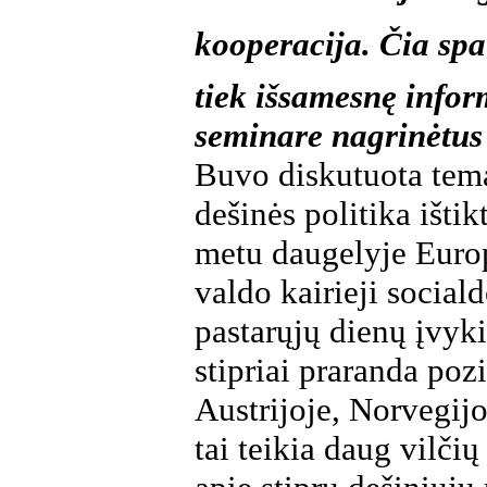
kooperacija. Čia sp
tiek išsamesnę infor
seminare nagrinėtus
Buvo diskutuota tem
dešinės politika ištik
metu daugelyje Euro
valdo kairieji social
pastarųjų dienų įvyki
stipriai praranda pozi
Austrijoje, Norvegijo
tai teikia daug vilčių 