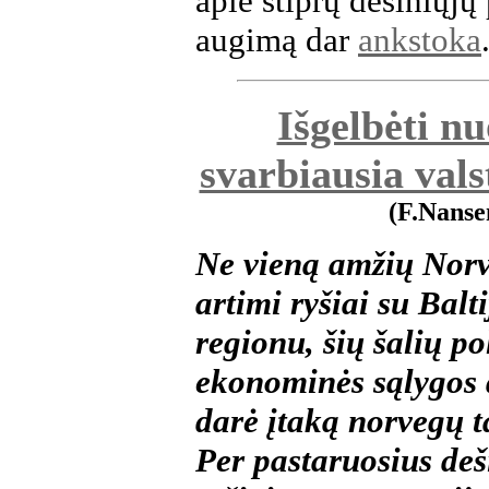
apie stiprų dešiniųjų 
augimą dar
ankstoka
Išgelbėti nu
svarbiausia vals
(F.Nanse
Ne vieną amžių Norv
artimi ryšiai su Balti
regionu, šių šalių pol
ekonominės sąlygos 
darė įtaką norvegų ta
Per pastaruosius deš