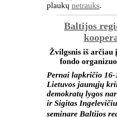
plaukų
netrauks
.
Baltijos reg
koopera
Žvilgsnis iš arčiau
fondo organizuo
Pernai lapkričio 16
Lietuvos jaunųjų kri
demokratų lygos nar
ir Sigitas Ingeleviči
seminare Baltijos re