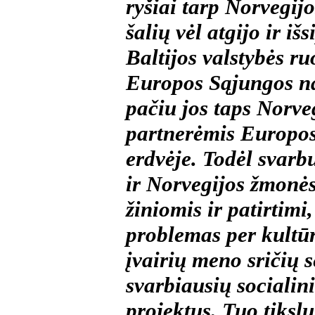
ryšiai tarp Norvegijo
šalių vėl atgijo ir išs
Baltijos valstybės ruo
Europos Sąjungos na
pačiu jos taps Norve
partnerėmis Europo
erdvėje. Todėl svarb
ir Norvegijos žmonės
žiniomis ir patirtimi,
problemas per kultūr
įvairių meno sričių 
svarbiausių sociali
projektus. Tuo tiksl