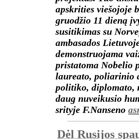
apskrities viešojoje 
gruodžio 11 dieną į
susitikimas su Norve
ambasados Lietuvoje
demonstruojama vaiz
pristatoma Nobelio 
laureato, poliarinio 
politiko, diplomato,
daug nuveikusio hum
srityje F.Nanseno
as
Dėl Rusijos spau