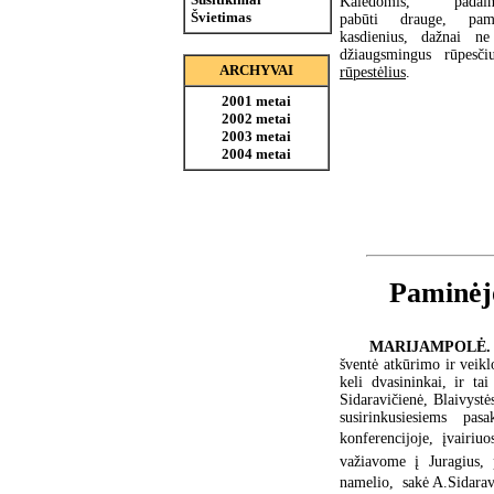
Kalėdomis, padainu
Švietimas
pabūti drauge, pami
kasdienius, dažnai ne
džiaugsmingus rūpesči
ARCHYVAI
rūpestėlius
.
2001 metai
2002 metai
2003 metai
2004 metai
Paminėjo
MARIJAMPOLĖ
šventė atkūrimo ir veikl
keli dvasininkai, ir t
Sidaravičienė, Blaivystė
susirinkusiesiems pa
konferencijoje, įvairiu
važiavome į Juragius, p
namelio,  sakė A.Sidaravi