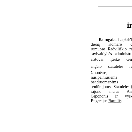
i
Baisogala.
Lapkrič
dieną Komaro dv
rūmuose Radviliškio r
savivaldybės administra
atstovai įteikė Ge
angelo statulėles r
žmonėms, y
nusipelniusiems 
bendruomenėms
seniūnijoms. Statulėles į
rajono meras Ant
Čepononis ir vysk
Eugenijus
Bartulis
.