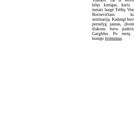
Toleikis. Tai iš Veivi
kilęs kunigas, kuris
metais baigė Telšių Vin
Borisevičiaus ku
seminariją. Kadangi buv
pernelyg jaunas, įšvent
diakonu buvo paskirt
Gargždus. Po metų 
kunigo
šventimus
.