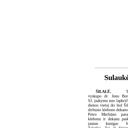
Sulaukė
ŠILALĖ.
T
vyskupo dr. Jono Bor
SJ, įsakymu nuo lapkrič
dienos vietoj iki šiol Ši
dirbusio klebono dekano
Petro Merliūno parap
klebonu ir dekanu pask
jaunas kunigas St