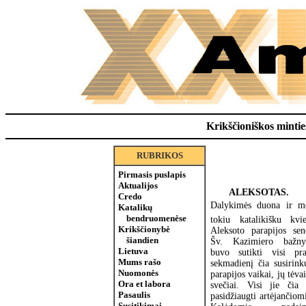
Krikščioniškos minties
RUBRIKOS
Pirmasis puslapis
Aktualijos
ALEKSOTAS.
Credo
Dalykimės duona ir mei
Katalikų
bendruomenėse
tokiu katalikišku kvi
Krikščionybė
Aleksoto parapijos sen
šiandien
Šv. Kazimiero bažnyč
Lietuva
buvo sutikti visi pra
Mums rašo
sekmadienį čia susirinku
Nuomonės
parapijos vaikai, jų tėvai
Ora et labora
svečiai. Visi jie čia 
Pasaulis
pasidžiaugti artėjančiomi
Susitikimai