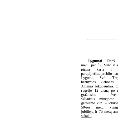
Lygumai.
Prieš 
metų, per Šv. Mato atla
pirmą kartą į s
parapijiečius prabilo nau
Lygumų Švč. Trej
bažnyčios klebonas 
Antanas Jokūbauskas. O
rugsėjo 12 dieną po 
gražiosios švent
skliautais minėjome 
gerbiamo kun. A.Jokūb
50-ies metų kunigy
jubiliejų ir 75 metų am
sukaktį
.