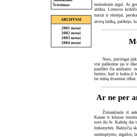
neatsuksim atgal. Ar ge
Švietimas
atlikta. Lietuvos krikš
nariai ir rėmėjai, persk
ARCHYVAI
atvirą laišką, patikėjo,
2001 metai
2002 metai
2003 metai
Me
2004 metai
Nors, įnirtingai įs
visi paliksime jas ir išk
pasilikti čia amžiams: n
buities, kad ir kokia ji 
tie mūsų dvasiniai rūbai
Ar ne per a
Žiniasklaida iš ank
Kaune ir kituose miestu
nors iki šv. Kalėdų dar
linksmybės. Bažnyčia ske
susimąstymo, atgailos, 