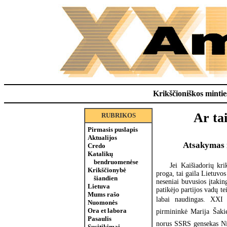
Krikščioniškos minties
Ar ta
RUBRIKOS
Pirmasis puslapis
Aktualijos
Atsakymas į
Credo
Katalikų
bendruomenėse
Jei Kaišiadorių kri
Krikščionybė
proga, tai gaila Lietuvo
šiandien
neseniai buvusios įtakin
Lietuva
patikėjo partijos vadų t
Mums rašo
labai naudingas. XXI
Nuomonės
Ora et labora
pirmininkė Marija Šakien
Pasaulis
norus SSRS gensekas Niki
Susitikimai