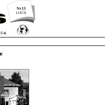
Nr.13
(1413)
15 d.
