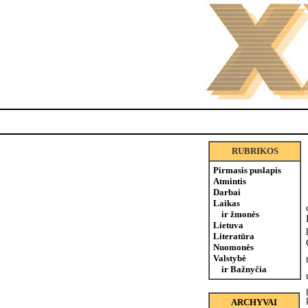
RUBRIKOS
Pirmasis puslapis
Atmintis
Darbai
Laikas
ir žmonės
Lietuva
Literatūra
Nuomonės
Valstybė
ir Bažnyčia
ARCHYVAI