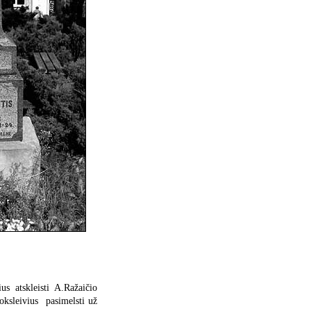
us atskleisti A.Ražaičio
ksleivius  pasimelsti už