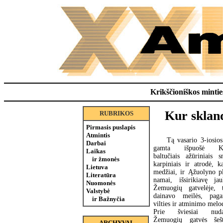
Krikščioniškos minties
Kur skland
RUBRIKOS
Pirmasis puslapis
Atmintis
Tą vasario 3-iosios
Darbai
gamta išpuošė K
Laikas
baltučiais ažūriniais s
ir žmonės
karpiniais ir atrodė, k
Lietuva
medžiai, ir Ąžuolyno pl
Literatūra
namai, išsirikiavę jau
Nuomonės
Žemuogių gatvelėje, t
Valstybė
dainavo meilės, paga
ir Bažnyčia
vilties ir atminimo melod
Prie šviesiai nuda
Žemuogių gatvės šešt
ARCHYVAI