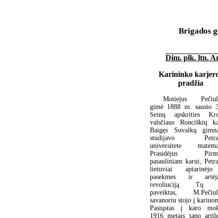
Brigados g
Dim. plk. ltn. A
Karininko karjer
pradžia
Motiejus Pečiuli
gimė 1888 m. sausio 
Seinų apskrities Kro
valsčiaus Ronciškių k
Baigęs Suvalkų gimna
studijavo Petrap
universitete matemat
Prasidėjus Pirm
pasauliniam karui, Petra
lietuviai aptarinėj
pasekmes ir artėja
revoliuciją. Tų i
paveiktas, M.Pečiuli
savanoriu stojo į kariuo
Pasiųstas į karo mok
1916 metais tapo artile