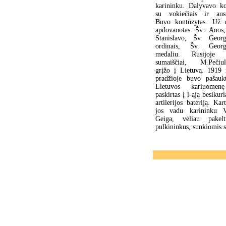
karininku. Dalyvavo k
su vokiečiais ir aust
Buvo kontūzytas. Už 
apdovanotas Šv. Anos
Stanislavo, Šv. Georg
ordinais, Šv. Georgi
medaliu. Rusijoje k
sumaiščiai, M.Pečiul
grįžo į Lietuvą. 1919
pradžioje buvo pašauk
Lietuvos kariuomen
paskirtas į l-ąją besikur
artilerijos bateriją. Kar
jos vadu karininku V
Geiga, vėliau pakel
pulkininkus, sunkiomis 