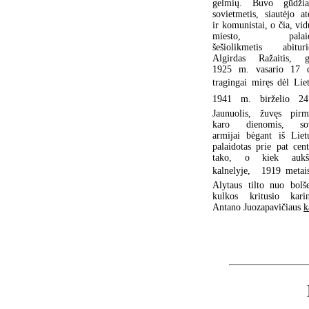
gelmių. Buvo gūdžiau
sovietmetis, siautėjo ate
ir komunistai, o čia, vid
miesto, palaido
šešiolikmetis abituri
Algirdas Ražaitis, g
1925 m. vasario 17 d
tragingai miręs dėl Lie
1941 m. birželio 24 
Jaunuolis, žuvęs pir
karo dienomis, sov
armijai bėgant iš Liet
palaidotas prie pat cent
tako, o kiek aukšč
kalnelyje,  1919 metai
Alytaus tilto nuo bolš
kulkos kritusio kari
Antano Juozapavičiaus
k