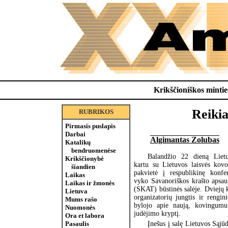
Krikščioniškos minties
Reikia
RUBRIKOS
Pirmasis puslapis
Darbai
Algimantas Zolubas
Katalikų
bendruomenėse
Balandžio 22 dieną Lietu
Krikščionybė
kartu su Lietuvos laisvės kovo
šiandien
pakvietė į respublikinę konfer
Laikas
vyko Savanoriškos krašto apsau
Laikas ir žmonės
(SKAT) būstinės salėje. Dviejų 
Lietuva
organizatorių jungtis ir rengini
Mums rašo
bylojo apie naują, kovingumu
Nuomonės
judėjimo kryptį.
Ora et labora
Įnešus į salę Lietuvos Sąj
Pasaulis