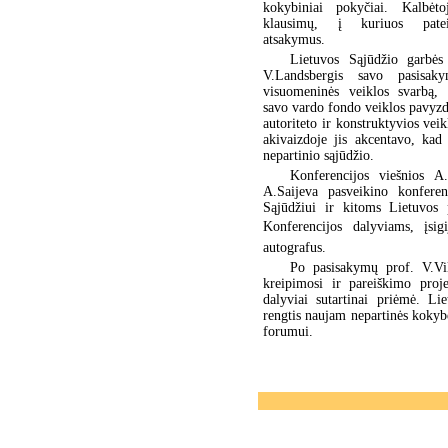
kokybiniai pokyčiai. Kalbėto
klausimų, į kuriuos patei
atsakymus.
Lietuvos Sąjūdžio garbės
V.Landsbergis savo pasisak
visuomeninės veiklos svarbą, i
savo vardo fondo veiklos pavyzdž
autoriteto ir konstruktyvios ve
akivaizdoje jis akcentavo, kad
nepartinio sąjūdžio.
Konferencijos viešnios A
A.Saijeva pasveikino konferen
Sąjūdžiui ir kitoms Lietuvos 
Konferencijos dalyviams, įsigi
autografus.
Po pasisakymų prof. V.Vili
kreipimosi ir pareiškimo proj
dalyviai sutartinai priėmė. Li
rengtis naujam nepartinės kokyb
forumui.