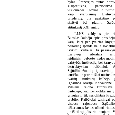
bylas. Pranešėjas tautos dorov
susipratusios, patriotiškos
visuomenės ugdymą ir tvirtin
kaip svarbiausią Lietuvo
priedermę. Jis paskatino pr
skaityti bei platinti Sąjū
atitinkantį XXI amžių.
LLKS valdybos pirmini
Burokas kalbėjo apie prasidėju
karą, kurį per įvairias knygiū
periodinę spaudą kelia sovietine
ištikimi veikėjai. Jis pasisaky
Lietuvoje išleistais antiva
leidiniais, pabrėžė nedovanoti
valstybės institucijų bei tarny
destruktyviam reiškiniui. 
Sąjūdžio žmonių ignoravimą, 
tautiškai ir patriotiškai nusiteiku
įvairių struktūrų kalbėjo 
Ignalinos Marija Kalvaitienė.
Vilniaus rajono Bronislava
pastebėjo, kad penkiolika metų
griautas ir tik šešioliktais Prezi
prabilo. Kalbėtojai teisingai p
visuose rajonuose Sąjūdž
užkertamas kelias užimti rimtes
jie iš tikrųjų diskriminuojami. V