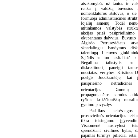
atsakomybės už tautos ir valst
renka į valdžią buvusios k
nomenklatūros atstovus, o šie
formuoja administracines strukt
lojalių asmenų. Todėl nenu
atitinkamos valstybės strukt
akcijas prieš pasipriešinimo 
okupantams dalyvius. Buvusio
Algirdo Petrusevičiaus atv
skandalingus bandymus diskr
talentingą Lietuvos ginklinin
Sąjūdis su tuo nesitaikstė ir 
Negalima taikstytis su 
diskredituoti, paneigti taut
nuostatas, vertybes. Kristinos D
poelgis Juodkrantėje, kai j
pasipriešino netradicinės 
orientacijos žmonių 
propaguojančios parodos atid
ryškus krikščioniškų moralin
gynimo pavyzdys.
Pasilikus teisėsaugos 
prosovietinės orientacijos teisi
tikra teisingumo įgyvendi
Visuomenė nusivylusi te
sprendžiant civilines bylas, 
pajamas turintys piliečiai retai