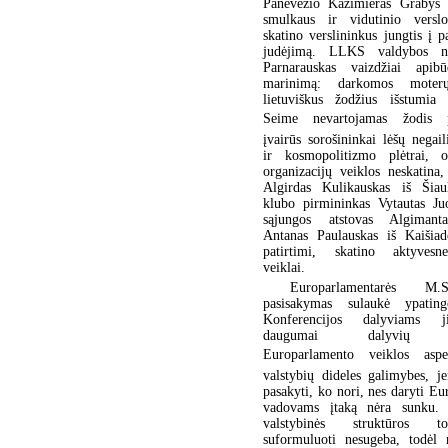
Panevėžio Kazimieras Grabys 
smulkaus ir vidutinio versl
skatino verslininkus jungtis į p
judėjimą. LLKS valdybos n
Parnarauskas vaizdžiai apibū
marinimą: darkomos moterų
lietuviškus žodžius išstumia t
Seime nevartojamas žodis pa
įvairūs sorošininkai lėšų negai
ir kosmopolitizmo plėtrai, o
organizacijų veiklos neskatina
Algirdas Kulikauskas iš Šiau
klubo pirmininkas Vytautas Ju
sąjungos atstovas Algimant
Antanas Paulauskas iš Kaišiado
patirtimi, skatino aktyvesn
veiklai.
Europarlamentarės M.Sta
pasisakymas sulaukė ypatin
Konferencijos dalyviams j
daugumai dalyvių n
Europarlamento veiklos aspek
valstybių dideles galimybes, j
pasakyti, ko nori, nes daryti E
vadovams įtaką nėra sunku.
valstybinės struktūros 
suformuluoti nesugeba, todėl r