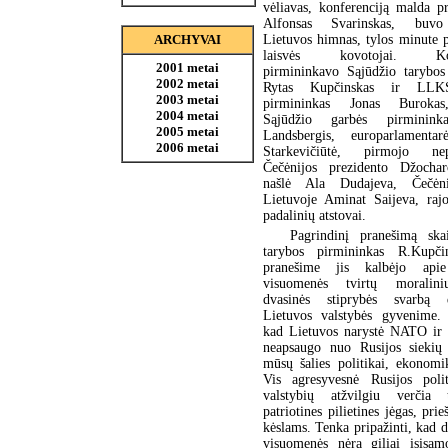
vėliavas, konferenciją malda p
Alfonsas Svarinskas, buvo
Lietuvos himnas, tylos minute 
ARCHYVAI
laisvės kovotojai. Konf
2001 metai
pirmininkavo Sąjūdžio tarybos
2002 metai
Rytas Kupčinskas ir LLK
2003 metai
pirmininkas Jonas Burokas
2004 metai
Sąjūdžio garbės pirminink
2005 metai
Landsbergis, europarlamentar
2006 metai
Starkevičiūtė, pirmojo nep
Čečėnijos prezidento Džocha
našlė Ala Dudajeva, Čečėni
Lietuvoje Aminat Saijeva, raj
padalinių atstovai.
Pagrindinį pranešimą ska
tarybos pirmininkas R.Kupči
pranešime jis kalbėjo api
visuomenės tvirtų moralini
dvasinės stiprybės svarbą d
Lietuvos valstybės gyvenime. 
kad Lietuvos narystė NATO ir 
neapsaugo nuo Rusijos siekių 
mūsų šalies politikai, ekonomi
Vis agresyvesnė Rusijos polit
valstybių atžvilgiu verčia t
patriotines pilietines jėgas, prie
kėslams. Tenka pripažinti, kad d
visuomenės nėra giliai įsisąm