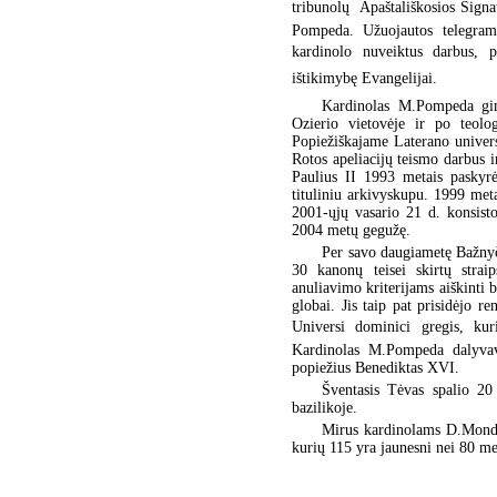
tribunolų  Apaštališkosios Sig
Pompeda. Užuojautos telegramo
kardinolo nuveiktus darbus, 
ištikimybę Evangelijai.
Kardinolas M.Pompeda gimė
Ozierio vietovėje ir po teol
Popiežiškajame Laterano univers
Rotos apeliacijų teismo darbus ir
Paulius II 1993 metais paskyr
tituliniu arkivyskupu. 1999 meta
2001-ųjų vasario 21 d. konsistor
2004 metų gegužę.
Per savo daugiametę Bažnyč
30 kanonų teisei skirtų strai
anuliavimo kriterijams aiškinti b
globai. Jis taip pat prisidėjo r
Universi dominici gregis, kur
Kardinolas M.Pompeda dalyvav
popiežius Benediktas XVI.
Šventasis Tėvas spalio 20
bazilikoje.
Mirus kardinolams D.Monduc
kurių 115 yra jaunesni nei 80 me