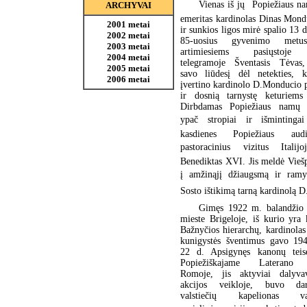
Vienas iš jų  Popiežiaus n
ARCHYVAI
emeritas kardinolas Dinas Mond
2001 metai
ir sunkios ligos mirė spalio 13 
2002 metai
85-uosius gyvenimo metus
2003 metai
artimiesiems pasiųstoje 
2004 metai
telegramoje Šventasis Tėvas,
2005 metai
savo liūdesį dėl netekties, k
2006 metai
įvertino kardinolo D.Monducio 
ir dosnią tarnystę keturiems
Dirbdamas Popiežiaus namų p
ypač stropiai ir išmintinga
kasdienes Popiežiaus audi
pastoracinius vizitus Italijo
Benediktas XVI. Jis meldė Viešp
į amžinąjį džiaugsmą ir ramy
Sosto ištikimą tarną kardinolą 
Gimęs 1922 m. balandžio 2
mieste Brigeloje, iš kurio yra
Bažnyčios hierarchų, kardinola
kunigystės šventimus gavo 194
22 d. Apsigynęs kanonų teisė
Popiežiškajame Laterano u
Romoje, jis aktyviai dalyva
akcijos veikloje, buvo da
valstiečių kapelionas vad