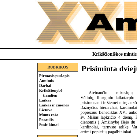
Krikščioniškos minties
Prisiminta dviej
RUBRIKOS
Pirmasis puslapis
Atmintis
Darbai
Krikščionybė
Ateinančiu mirusiųjų
šiandien
Vėlinių, liturginiu laikotarpiu
Laikas
prisimenami ir šiemet mirę aukš
Laikas ir žmonės
Bažnyčios hierarchai, kardinola
Lietuva
popiežius Benediktas XVI auko
Mums rašo
šv. Mišias lapkričio 4 dieną. 
Pasaulis
dienomis į Amžinybę išėjo du 
Susitikimai
kardinolai, tarnystę atlikę Va
artimi popiežių pagalbininkai.