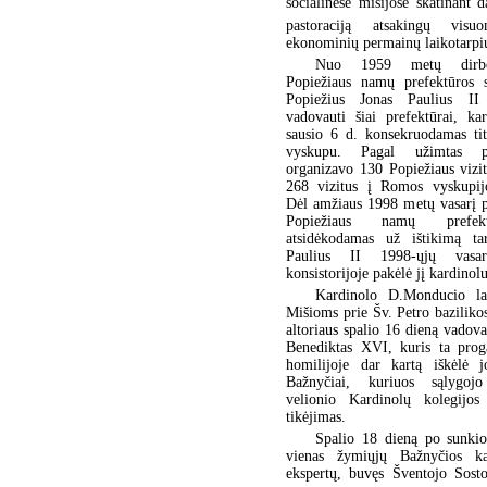
socialinėse misijose skatinant
pastoraciją atsakingų visu
ekonominių permainų laikotarpi
Nuo 1959 metų dirbo
Popiežiaus namų prefektūros s
Popiežius Jonas Paulius II
vadovauti šiai prefektūrai, k
sausio 6 d. konsekruodamas tit
vyskupu. Pagal užimtas pa
organizavo 130 Popiežiaus vizitų
268 vizitus į Romos vyskupijo
Dėl amžiaus 1998 metų vasarį p
Popiežiaus namų prefek
atsidėkodamas už ištikimą ta
Paulius II 1998-ųjų vas
konsistorijoje pakėlė jį kardinolu
Kardinolo D.Monducio lai
Mišioms prie Šv. Petro baziliko
altoriaus spalio 16 dieną vadov
Benediktas XVI, kuris ta prog
homilijoje dar kartą iškėlė 
Bažnyčiai, kuriuos sąlygojo
velionio Kardinolų kolegijos
tikėjimas.
Spalio 18 dieną po sunkio
vienas žymiųjų Bažnyčios ka
ekspertų, buvęs Šventojo Sosto