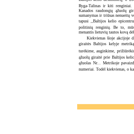
Ryga-Talinas ir kiti rengini
Kanados raudonųjų ąžuolų gir
sumanymas ir triūsas nenueitų ve
tapusi ,,Baltijos kelio epicent
politinių renginių. Be to, mū
menantis lietuvių tautos kovą d
Kiekvienas šioje akcijoje 
giraitės Baltijos kelyje metri
turėkime, auginkime, prižiūrėkime
ąžuolų giraitė prie Baltijos kel
ąžuolas Nr... Metrikoje pavaiz
numeriai. Todėl kiekvienas, o kar