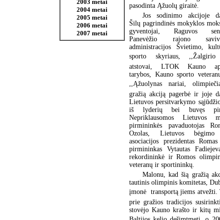
2003 metai
pasodinta Ąžuolų giraitė.
2004 metai
Jos sodinimo akcijoje d
2005 metai
Šilų pagrindinės mokyklos moks
2006 metai
gyventojai, Raguvos seniū
2007 metai
Panevėžio rajono saviva
administracijos Švietimo, kult
sporto skyriaus, ,,Žalgirio
atstovai, LTOK Kauno apsk
tarybos, Kauno sporto veteran
,,Ąžuolynas nariai, olimpieči
gražią akciją pagerbė ir joje 
Lietuvos persitvarkymo sąjūdži
iš lyderių bei buvęs pir
Nepriklausomos Lietuvos mi
pirmininkės pavaduotojas Ro
Ozolas, Lietuvos bėgimo
asociacijos prezidentas Roma
pirmininkas Vytautas Fadiejev
rekordininkė ir Romos olimpin
veteranų ir sportininkų.
Malonu, kad šią gražią ak
tautinis olimpinis komitetas, Du
įmonė  transportą jiems atvežti
prie gražios tradicijos susirin
stovėjo Kauno krašto ir kitų mi
Baltijos kelio dešimtmetį, o 20