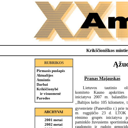
Krikščioniškos minties
Ąžuo
RUBRIKOS
Pirmasis puslapis
Aktualijos
Pranas Majauskas
Atmintis
Darbai
Lietuvos tautinio oli
Krikščionybė
komiteto Kauno apskrities 
ir visuomenė
iniciatyva 2007 m. balandži
Parodos
,,Baltijos kelio 105 kilometre, t
gyvenviete (Panevėžio r.) prie 
ARCHYVAI
m. rugpjūčio 23 d. LTOK
rėmimo grupės iniciatyva pa
2001 metai
paminklo žuvusiems sportinink
2002 metai
raudonojo ir rudojo genoci