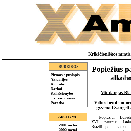
Krikščioniškos minties
RUBRIKOS
Popiežius p
Pirmasis puslapis
alkoho
Aktualijos
Atmintis
Darbai
Mindaugas B
Krikščionybė
ir visuomenė
Vilties bendruome
Parodos
gyvena Evangelij
ARCHYVAI
Popiežiui Benedi
XVI neseniai lanka
2001 metai
Brazilijoje vienu
2002 metai