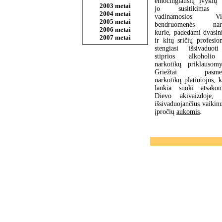
emocingiausių įvykių 
2003 metai
jo susitikimas
2004 metai
vadinamosios Vilt
2005 metai
bendruomenės nari
2006 metai
kurie, padedami dvasin
2007 metai
ir kitų sričių profesio
stengiasi išsivaduot
stiprios alkoholi
narkotikų priklausomy
Griežtai pasmer
narkotikų platintojus, 
laukia sunki atsako
Dievo akivaizdoje, 
išsivaduojančius vaikinu
įpročių
aukomis
.