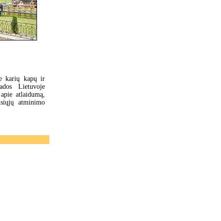
e karių kapų ir
ados Lietuvoje
 apie atlaidumą,
usiųjų atminimo