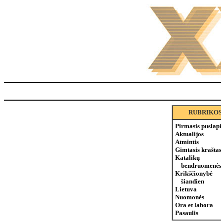
RUBRIKO
Pirmasis puslap
Aktualijos
Atmintis
Gimtasis krašta
Katalikų
bendruomenės
Krikščionybė
šiandien
Lietuva
Nuomonės
Ora et labora
Pasaulis