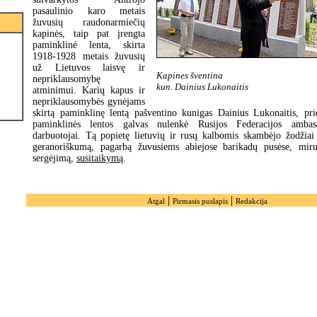
pasaulinio karo metais
žuvusių raudonarmiečių
kapinės, taip pat įrengta
paminklinė lenta, skirta
1918-1928 metais žuvusių
už Lietuvos laisvę ir
Kapines šventina
nepriklausomybę
kun. Dainius Lukonaitis
atminimui. Karių kapus ir
nepriklausomybės gynėjams
skirtą paminklinę lentą pašventino kunigas Dainius Lukonaitis, pri
paminklinės lentos galvas nulenkė Rusijos Federacijos ambas
darbuotojai. Tą popietę lietuvių ir rusų kalbomis skambėjo žodžiai
geranoriškumą, pagarbą žuvusiems abiejose barikadų pusėse, mir
sergėjimą,
susitaikymą
.
|
|
Atgal
Pirmasis puslapis
Redakcija