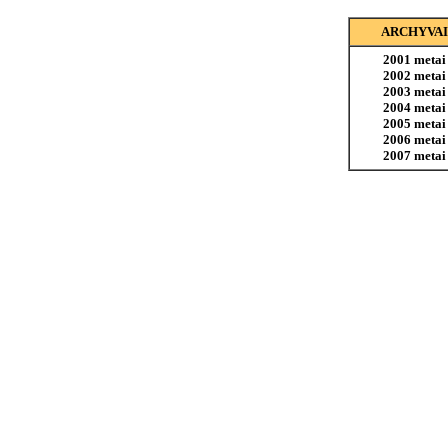
ARCHYVAI
2001 metai
2002 metai
2003 metai
2004 metai
2005 metai
2006 metai
2007 metai