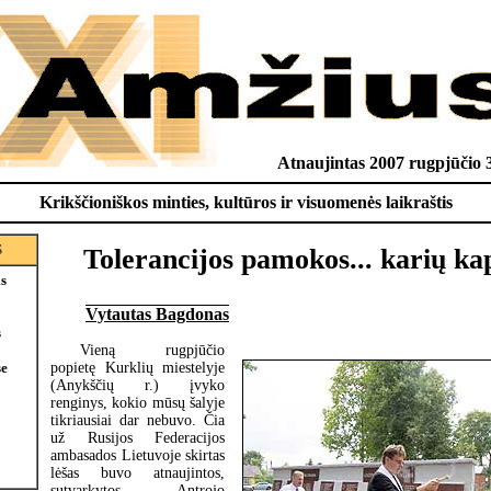
Atnaujintas 2007 rugpjūčio 
Krikščioniškos minties, kultūros ir visuomenės laikraštis
S
Tolerancijos pamokos... karių ka
is
Vytautas Bagdonas
s
Vieną rugpjūčio
popietę Kurklių miestelyje
e
(Anykščių r.) įvyko
renginys, kokio mūsų šalyje
tikriausiai dar nebuvo. Čia
už Rusijos Federacijos
ambasados Lietuvoje skirtas
lėšas buvo atnaujintos,
sutvarkytos Antrojo