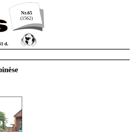
Nr.65
(1562)
31 d.
pinėse