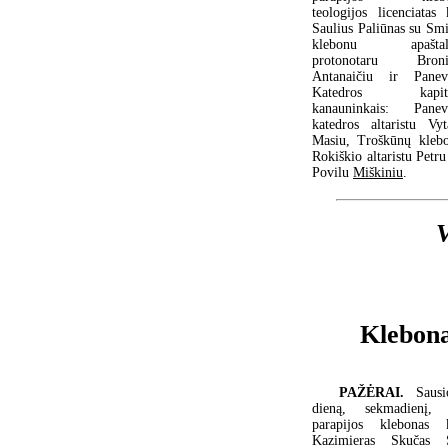
teologijos licenciatas 
Saulius Paliūnas su Smi
klebonu apaštali
protonotaru Broni
Antanaičiu ir Panev
Katedros kapitu
kanauninkais: Panev
katedros altaristu Vyt
Masiu, Troškūnų klebo
Rokiškio altaristu Pet
Povilu
Miškiniu
.
V
Klebonas
PAŽĖRAI.
Sausi
dieną, sekmadienį, 
parapijos klebonas 
Kazimieras Skučas 