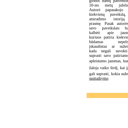
globos namų pašventi
10-ies metų jubilie
Autorė papasakojo 
kiekvieną paveikslą
atsiradimo istorij
prasmę. Pasak autorės
savo paveikslais b
kalbėti apie jaus
kuriuos patiria kiekvie
būdamas nepelny
įskaudintas ar sužeis
kada negali suvokt
suprasti savo patiriam
apleistumo jausmas, kur
žaloja vaiko širdį, kai 
gali suprasti, kokia suž
susitaikymo
.