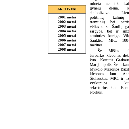
minėta ne tik Lai
gynėjų diena, ku
ARCHYVAI
simbolizavo Lietu
2001 metai
politinių kalinių
2002 metai
tremtinių bei parti
2003 metai
vėliavos su Šaulių ga
2004 metai
sargyba, bet ir amž
2005 metai
atminties kunigo Vik
2006 metai
Šauklio, MIC, 100-
2007 metai
metinės.
2008 metai
Šv. Mišias auk
Jurbarko klebonas dek
kun. Kęstutis Grabaus
Marijampolės Šv. arkan
Mykolo Mažosios Bazil
klebonas kun. And
Šidlauskas, MIC, ir Te
vyskupijos kuri
sekretorius kun. Ram
Norkus
.