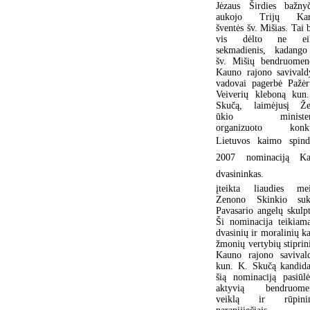
Jėzaus Širdies bažnyč
aukojo Trijų Kara
šventės šv. Mišias. Tai
vis dėlto ne eili
sekmadienis, kadang
šv. Mišių bendruomen
Kauno rajono savivald
vadovai pagerbė Pažėr
Veiverių kleboną kun
Skučą, laimėjusį Ž
ūkio ministeri
organizuoto konku
Lietuvos kaimo spind
2007 nominaciją K
dvasininkas. 
įteikta liaudies mei
Zenono Skinkio suk
Pavasario angelų skulpt
Ši nominacija teikiam
dvasinių ir moralinių k
žmonių vertybių stiprin
Kauno rajono savival
kun. K. Skučą kandida
šią nominaciją pasiūl
aktyvią bendruome
veiklą ir rūpinim