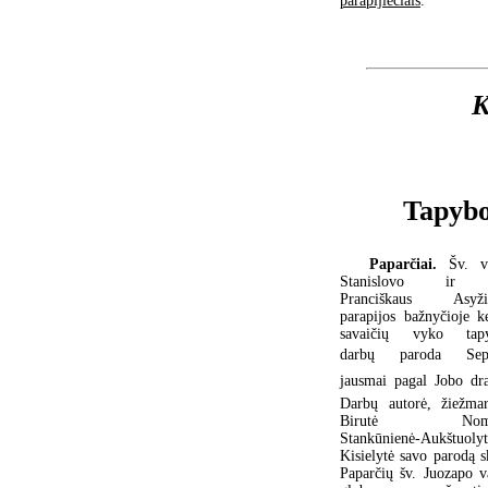
parapijiečiais
.
K
Tapybo
Paparčiai.
Šv. v
Stanislovo ir 
Pranciškaus Asyži
parapijos bažnyčioje ke
savaičių vyko tap
darbų paroda Sep
jausmai pagal Jobo dra
Darbų autorė, žiežmar
Birutė Nome
Stankūnienė-Aukštuolyt
Kisielytė savo parodą s
Paparčių šv. Juozapo v