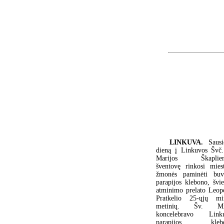
LINKUVA.
Sausi
dieną į Linkuvos Švč
Marijos Škaplieri
šventovę rinkosi miest
žmonės paminėti buv
parapijos klebono, švie
atminimo prelato Leop
Pratkelio 25-ųjų mir
metinių. Šv. Miš
koncelebravo Link
parapijos klebo