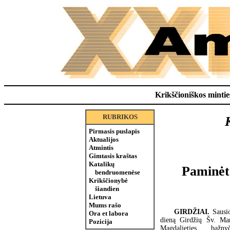
Krikščioniškos minties
RUBRIKOS
Pirmasis puslapis
Aktualijos
Atmintis
Gimtasis kraštas
Katalikų
Paminėto
bendruomenėse
Krikščionybė
šiandien
Lietuva
Mums rašo
GIRDŽIAI.
Sausi
Ora et labora
dieną Girdžių Šv. Mar
Pozicija
Magdalieties bažnyč