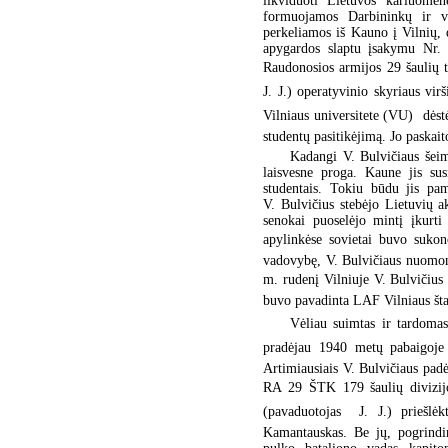
likviduoti Lietuvos kariuome
formuojamos Darbininkų ir v
perkeliamos iš Kauno į Vilnių, 
apygardos slaptu įsakymu Nr.
Raudonosios armijos 29 šaulių t
J. J.) operatyvinio skyriaus vir
Vilniaus universitete (VU)  dės
studentų pasitikėjimą. Jo paskai
Kadangi V. Bulvičiaus šeim
laisvesne proga. Kaune jis sus
studentais. Tokiu būdu jis pam
V. Bulvičius stebėjo Lietuvių 
senokai puoselėjo mintį įkurti
apylinkėse sovietai buvo suko
vadovybę, V. Bulvičiaus nuomone
m. rudenį Vilniuje V. Bulvičius 
buvo pavadinta LAF Vilniaus št
Vėliau suimtas ir tardomas
pradėjau 1940 metų pabaigoje 
Artimiausiais V. Bulvičiaus padė
RA 29 ŠTK 179 šaulių divizijos
(pavaduotojas  J. J.) priešlė
Kamantauskas. Be jų, pogrindi