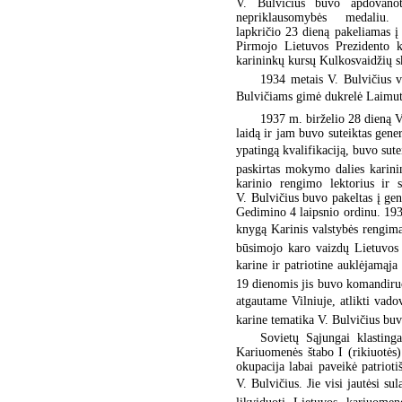
V. Bulvičius buvo apdovanot
nepriklausomybės medali
lapkričio 23 dieną pakeliamas į
Pirmojo Lietuvos Prezidento 
karininkų kursų Kulkosvaidžių sk
1934 metais V. Bulvičius v
Bulvičiams gimė dukrelė Laimutė
1937 m. birželio 28 dieną V
laidą ir jam buvo suteiktas gene
ypatingą kvalifikaciją, buvo sutei
paskirtas mokymo dalies karini
karinio rengimo lektorius ir
V. Bulvičius buvo pakeltas į ge
Gedimino 4 laipsnio ordinu. 1939
knygą Karinis valstybės rengim
būsimojo karo vaizdų Lietuvos 
karine ir patriotine auklėjamąja
19 dienomis jis buvo komandiruo
atgautame Vilniuje, atlikti vado
karine tematika V. Bulvičius b
Sovietų Sąjungai klastin
Kariuomenės štabo I (rikiuotės)
okupacija labai paveikė patriot
V. Bulvičius. Jie visi jautėsi 