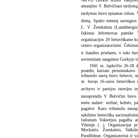
NKVD Gorkio srities valdybos 
atnaujino V. Bulvičiaus tardymą,
tardymas buvo tęsiamas toliau. V
dieną. Spalio mėnesį surengtos a
L. V. Žemkalniu (Landsbergiu
čekistas Jefremovas pateikė V
organizacijos 29 lietuviškame k
centro organizatoriumi. Čekista
ir liaudies priešams, o toks b
sovietiniam saugumui Gorkyje t
1941 m. lapkričio 26-28 
posėdis, kuriam pirmininkavo 
tribunolo narių buvo lietuvis, s
m. buvęs 16-osios lietuviškos 
archyvo ir partijos istorijos i
nuosprendis V. Bulvičiui buvo n
metu sudarė: milinė, kelnės, pal
pagalvė. Karo tribunolo nuospr
sukilimo lietuviška nacionalistin
fašistinės Vokietijos pagalba a
Vilniuje (...). Organizacijai 
Mockaitis, Žemkalnis, Valkiū
Puodžiūnas. Organizatoriai ir v