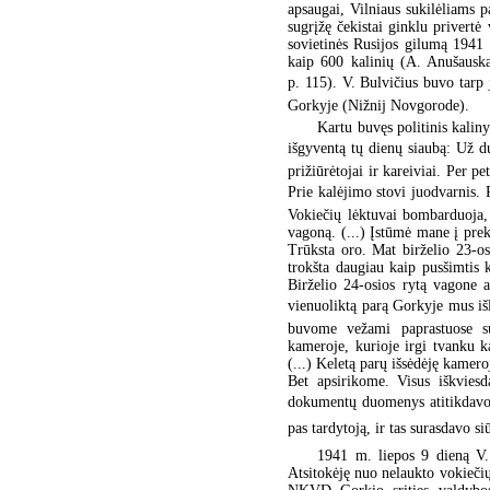
apsaugai, Vilniaus sukilėliams 
sugrįžę čekistai ginklu privertė 
sovietinės Rusijos gilumą 1941 
kaip 600 kalinių (A. Anušauska
p. 115). V. Bulvičius buvo tarp 
Gorkyje (Nižnij Novgorode).
Kartu buvęs politinis kalin
išgyventą tų dienų siaubą: Už d
prižiūrėtojai ir kareiviai. Per p
Prie kalėjimo stovi juodvarnis. 
Vokiečių lėktuvai bombarduoja,
vagoną. (...) Įstūmė mane į prek
Trūksta oro. Mat birželio 23-os
trokšta daugiau kaip pusšimtis k
Birželio 24-osios rytą vagone at
vienuoliktą parą Gorkyje mus išla
buvome vežami paprastuose su
kameroje, kurioje irgi tvanku 
(...) Keletą parų išsėdėję kamer
Bet apsirikome. Visus iškviesd
dokumentų duomenys atitikdavo 
pas tardytoją, ir tas surasdavo 
1941 m. liepos 9 dieną V
Atsitokėję nuo nelaukto vokieči