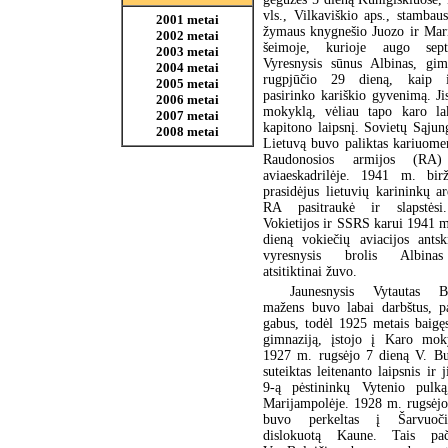
vls., Vilkaviškio aps., stambau
2001 metai
žymaus knygnešio Juozo ir Mari
2002 metai
šeimoje, kurioje augo sept
2003 metai
Vyresnysis sūnus Albinas, gi
2004 metai
rugpjūčio 29 dieną, kaip i
2005 metai
pasirinko kariškio gyvenimą. J
2006 metai
mokyklą, vėliau tapo karo la
2007 metai
kapitono laipsnį. Sovietų Sąju
2008 metai
Lietuvą buvo paliktas kariuome
Raudonosios armijos (R
aviaeskadrilėje. 1941 m. bir
prasidėjus lietuvių karininkų ar
RA pasitraukė ir slapstėsi.
Vokietijos ir SSRS karui 1941 m
dieną vokiečių aviacijos ants
vyresnysis brolis Albinas
atsitiktinai žuvo.
Jaunesnysis Vytautas B
mažens buvo labai darbštus, pa
gabus, todėl 1925 metais baigę
gimnaziją, įstojo į Karo mok
1927 m. rugsėjo 7 dieną V. Bu
suteiktas leitenanto laipsnis ir j
9-ą pėstininkų Vytenio pulką
Marijampolėje. 1928 m. rugsėjo
buvo perkeltas į Šarvuoči
dislokuotą Kaune. Tais pač