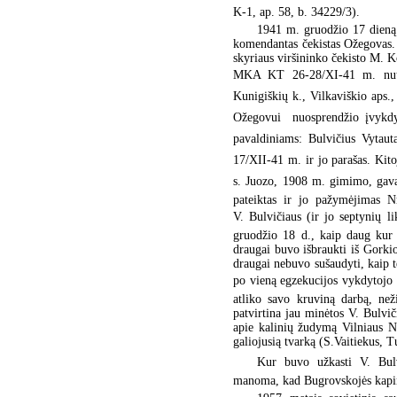
K-1, ap. 58, b. 34229/3).
1941 m. gruodžio 17 dieną
komendantas čekistas Ožegovas. 
skyriaus viršininko čekisto M. K
MKA KT 26-28/XI-41 m. nute
Kunigiškių k., Vilkaviškio aps
Ožegovui  nuosprendžio įvykdy
pavaldiniams: Bulvičius Vytau
17/XII-41 m. ir jo parašas. Kito
s. Juozo, 1908 m. gimimo, gav
pateiktas ir jo pažymėjimas N
V. Bulvičiaus (ir jo septynių l
gruodžio 18 d., kaip daug kur 
draugai buvo išbraukti iš Gorki
draugai nebuvo sušaudyti, kaip 
po vieną egzekucijos vykdytojo 
atliko savo kruviną darbą, než
patvirtina jau minėtos V. Bulvič
apie kalinių žudymą Vilniaus 
galiojusią tvarką (S.Vaitiekus, 
Kur buvo užkasti V. Bulv
manoma, kad Bugrovskojės kapinė