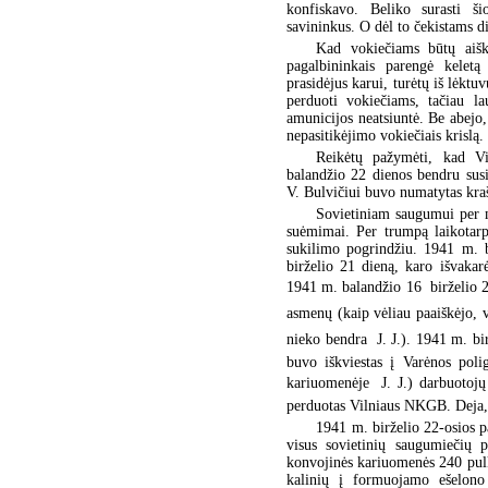
konfiskavo. Beliko surasti š
savininkus. O dėl to čekistams d
Kad vokiečiams būtų aišk
pagalbininkais parengė keletą
prasidėjus karui, turėtų iš lėkt
perduoti vokiečiams, tačiau la
amunicijos neatsiuntė. Be abejo,
nepasitikėjimo vokiečiais krislą.
Reikėtų pažymėti, kad Vi
balandžio 22 dienos bendru sus
V. Bulvičiui buvo numatytas kraš
Sovietiniam saugumui per m
suėmimai. Per trumpą laikotar
sukilimo pogrindžiu. 1941 m. b
birželio 21 dieną, karo išvakar
1941 m. balandžio 16  birželio
asmenų (kaip vėliau paaiškėjo, v
nieko bendra  J. J.). 1941 m. bi
buvo iškviestas į Varėnos po
kariuomenėje  J. J.) darbuotoj
perduotas Vilniaus NKGB. Deja, t
1941 m. birželio 22-osios p
visus sovietinių saugumiečių 
konvojinės kariuomenės 240 pulk
kalinių į formuojamo ešelono v