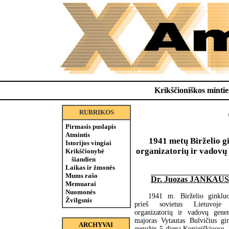
Krikščioniškos minties
RUBRIKOS
Pirmasis puslapis
Atmintis
1941 metų Birželio gi
Istorijos vingiai
organizatorių ir vadovų 
Krikščionybė
šiandien
Laikas ir žmonės
Mums rašo
Dr. Juozas JANKAU
Memuarai
Nuomonės
1941 m. Birželio ginkluo
Žvilgsnis
prieš sovietus Lietuvoje
organizatorių ir vadovų gener
majoras Vytautas Bulvičius g
ARCHYVAI
gegužės 5 dieną Kunigiškiuose,