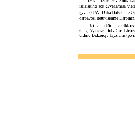
1957 metais sovietinis s
išsiaiškinti jos gyvenamąją vie
gyveno JAV. Dalia Bulvičiūtė Qu
darbavosi lietuviškame Darbininko
Lietuvai atkūrus nepriklau
dieną Vytautas Bulvičius Lietu
ordino Didžiuoju kryžiumi (po m