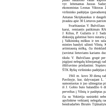
pulko bataliono vadas kapiton
vyr. leitenantas Juozas Sadze
ekonomistas Leonas Viktoras Že
viršininko padėjėjas (pavaduoto
Antanas Skripkauskas ir daugel
įtraukta apie 30 Lietuvos patriot
Svarbiausias V. Bulvičiaus
karui, remiantis patikimais RA
J. Kilius, P. Gužaitis ir J. Sad
diskusijų galutinai buvo nutarta 
į Valkininkų miškus ir ten sula
minties bandyti užimti Vilnių. 
artimiausią mišką, čia išsiskla
(sovietai lietuviams kariams duo
tikslu V. Bulvičiaus grupė pe
įsigijusi nelegalų kilnojamąjį rad
iššifravimo priežastimi. Siųstu
ŠTK Ryšių viršininko padėjėjas (p
1941 m. kovo 30 dieną radi
Pavilnyje, kur, dalyvaujant L.
sumontuotas ir juo užmegztas pir
iš J. Gobio buto balandžio 6 d
pervežtas į Vilnių ir paslėptas 
čia su Vokietija susisiekti ne
apylinkėse veikiantį nelegalų r
bendradarbės Birutės Tijūnaityt