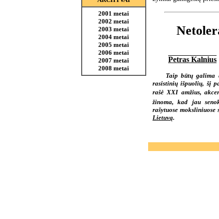
2001 metai
2002 metai
Netoler
2003 metai
2004 metai
2005 metai
2006 metai
Petras Kalnius
2007 metai
2008 metai
Taip būtų galima a
rasistinių išpuolių, šį 
rašė XXI amžius, akce
žinoma, kad jau senok
rašytuose moksliniuose s
Lietuvą
.