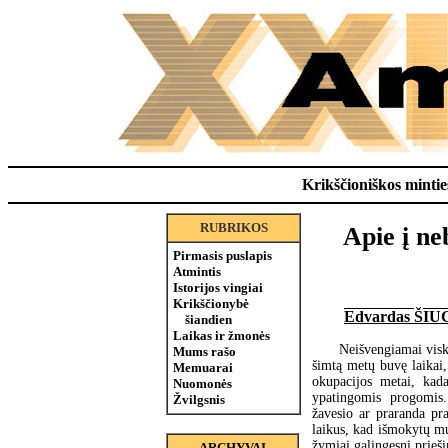
Krikščioniškos minties
RUBRIKOS
Apie į ne
Pirmasis puslapis
Atmintis
Istorijos vingiai
Krikščionybė
Edvardas ŠI
šiandien
Laikas ir žmonės
Neišvengiamai viska
Mums rašo
šimtą metų buvę laikai,
Memuarai
okupacijos metai, kada
Nuomonės
ypatingomis progomis.
Žvilgsnis
žavesio ar praranda pr
laikus, kad išmokytų mu
žymiai galingesnį prieš
ARCHYVAI