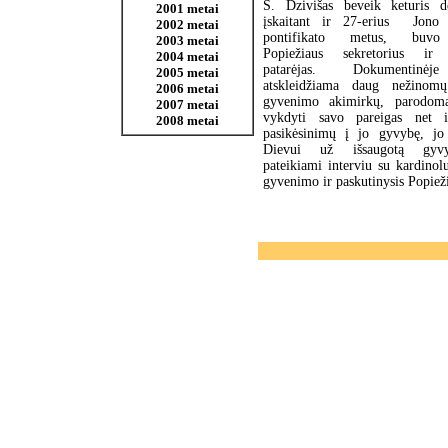
S. Dzivišas beveik keturis d
2001 metai
įskaitant ir 27-erius Jono 
2002 metai
pontifikato metus, buvo
2003 metai
Popiežiaus sekretorius ir a
2004 metai
patarėjas. Dokumentinėj
2005 metai
atskleidžiama daug nežinomų
2006 metai
gyvenimo akimirkų, parodoma
2007 metai
vykdyti savo pareigas net 
2008 metai
pasikėsinimų į jo gyvybę, jo
Dievui už išsaugotą gyv
pateikiami interviu su kardinolu
gyvenimo ir paskutinysis Popieži