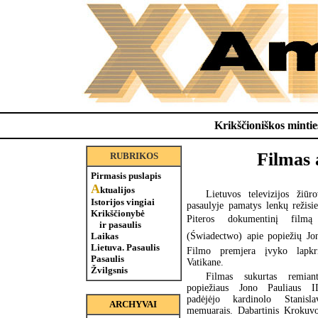
Krikščioniškos minties
Filmas 
RUBRIKOS
Pirmasis puslapis
A
ktualijos
Lietuvos televizijos žiūro
Istorijos vingiai
pasaulyje pamatys lenkų režisi
Krikščionybė
Piteros dokumentinį filmą 
ir pasaulis
(Świadectwo) apie popiežių Jo
Laikas
Lietuva. Pasaulis
Filmo premjera įvyko lapkr
Pasaulis
Vatikane.
Žvilgsnis
Filmas sukurtas remiant
popiežiaus Jono Pauliaus I
padėjėjo kardinolo Stanisl
ARCHYVAI
memuarais. Dabartinis Krokuvo