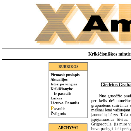
Krikščioniškos minties
RUBRIKOS
Pirmasis puslapis
Aktualijos
Istorijos vingiai
Giedrius Graba
Krikščionybė
ir pasaulis
Nuo gruodžio pradž
Laikas
per kelis dešimtmečiu
Lietuva. Pasaulis
grupuotėms susirėmus su
P
asaulis
mašinai lėtai važiuojant
Žvilgsnis
jaunuolių būrys. Tada v
įspėjamuosius šūvius.
Grigoropulą, jis mirė v
ARCHYVAI
buvo padegti keli preky