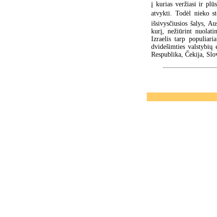
į kurias veržiasi ir plū
atvykti. Todėl nieko s
išsivysčiusios šalys, Au
kurį, nežiūrint nuolati
Izraelis tarp populiari
dvidešimties valstybių
Respublika, Čekija, Slo