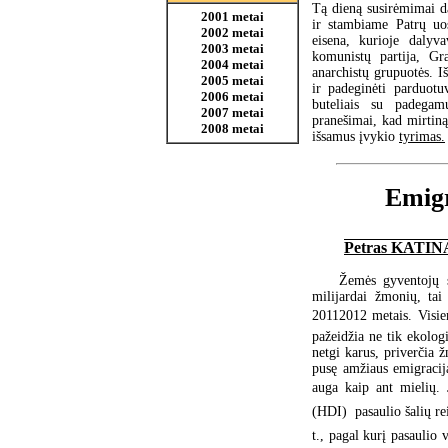
Tą dieną susirėmimai d
2001 metai
ir stambiame Patrų uo
2002 metai
eisena, kurioje dalyv
2003 metai
komunistų partija, Gra
2004 metai
anarchistų grupuotės. Iš
2005 metai
ir padeginėti parduotu
2006 metai
buteliais su padegam
2007 metai
pranešimai, kad mirtiną
2008 metai
išsamus įvykio
tyrimas.
Emigr
Petras KATIN
Žemės gyventojų s
milijardai žmonių, tai
20112012 metais. Visi
pažeidžia ne tik ekologi
netgi karus, priverčia ž
pusę amžiaus emigracija
auga kaip ant mielių.
(HDI)  pasaulio šalių r
t., pagal kurį pasaulio 