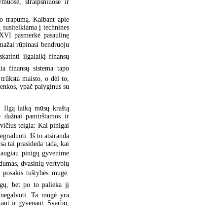
muose, straipsniuose ir
io trapumą. Kalbant apie
 susitelkiama į technines
s XVI pasmerkė pasaulinę
 mažai rūpinasi bendruoju
katinti ilgalaikį finansų
kia finansų sistema tapo
rūksta maisto, o dėl to,
menkos, ypač palyginus su
. Ilgą laiką mūsų kraštą
ne dažnai pamirštamos ir
čius teigia: Kai pinigai
graduoti. Iš to atsiranda
sa tai prasideda tada, kai
o daugiau pinigų gyvenime
odumas, dvasinių vertybių
posakis tuštybės mugė.
gų, bet po to palieka jį
ą negalvoti. Ta mugė yra
stant ir gyvenant. Svarbu,