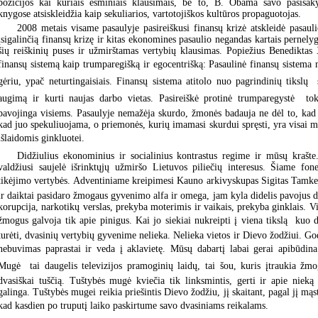
pozicijos kai kuriais esminiais klausimais, be to, B. Obama savo pasisaky
knygose atsiskleidžia kaip sekuliarios, vartotojiškos kultūros propaguotojas.
2008 metais visame pasaulyje pasireiškusi finansų krizė atskleidė pasaul
įsigalinčią finansų krizę ir kitas ekonomines pasaulio negandas kartais pernelyg
šių reiškinių puses ir užmirštamas vertybių klausimas. Popiežius Benedikta
finansų sistemą kaip trumparegišką ir egocentrišką: Pasaulinė finansų sistema
gėriu, ypač neturtingaisiais. Finansų sistema atitolo nuo pagrindinių tikslų  s
augimą ir kurti naujas darbo vietas. Pasireiškė protinė trumparegystė  to
pavojinga visiems. Pasaulyje nemažėja skurdo, žmonės badauja ne dėl to, kad t
kad juo spekuliuojama, o priemonės, kurių imamasi skurdui spręsti, yra visai 
išlaidomis ginkluotei.
Didžiulius ekonominius ir socialinius kontrastus regime ir mūsų krašte
valdžiusi saujelė išrinktųjų užmiršo Lietuvos piliečių interesus. Šiame fo
tikėjimo vertybės. Adventiniame kreipimesi Kauno arkivyskupas Sigitas Tamkevi
ir daiktai pasidaro žmogaus gyvenimo alfa ir omega, jam kyla didelis pavojus de
korupcija, narkotikų verslas, prekyba moterimis ir vaikais, prekyba ginklais. Vi
žmogus galvoja tik apie pinigus. Kai jo siekiai nukreipti į viena tikslą  ku
turėti, dvasinių vertybių gyvenime nelieka. Nelieka vietos ir Dievo žodžiui. G
nebuvimas paprastai ir veda į aklavietę. Mūsų dabartį labai gerai apibūdina 
Mugė  tai daugelis televizijos pramoginių laidų, tai šou, kuris įtraukia žmo
dvasiškai tuščią. Tuštybės mugė kviečia tik linksmintis, gerti ir apie niek
galinga. Tuštybės mugei reikia priešintis Dievo žodžiu, jį skaitant, pagal jį mą
kad kasdien po truputį laiko paskirtume savo dvasiniams reikalams.