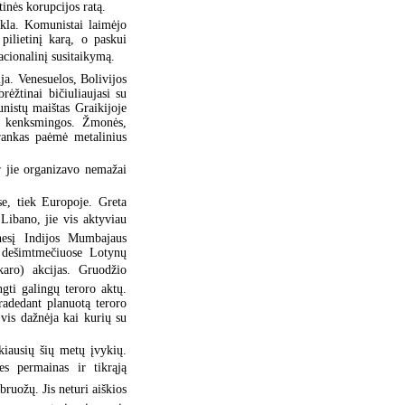
tinės korupcijos ratą.
ikla. Komunistai laimėjo
pilietinį karą, o paskui
acionalinį susitaikymą.
a. Venesuelos, Bolivijos
rėžtinai bičiuliaujasi su
unistų maištas Graikijoje
in kenksmingos. Žmonės,
rankas paėmė metalinius
ur jie organizavo nemažai
se, tiek Europoje. Greta
 Libano, jie vis aktyviau
ėnesį Indijos Mumbajaus
e dešimtmečiuose Lotynų
karo) akcijas. Gruodžio
gti galingų teroro aktų.
radedant planuotą teroro
 vis dažnėja kai kurių su
iausių šių metų įvykių.
s permainas ir tikrąją
ruožų. Jis neturi aiškios