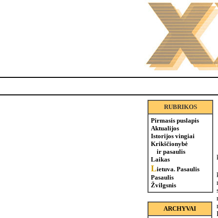
RUBRIKOS
Pirmasis puslapis
Aktualijos
Istorijos vingiai
Krikščionybė
ir pasaulis
Laikas
L
ietuva. Pasaulis
Pasaulis
Žvilgsnis
ARCHYVAI