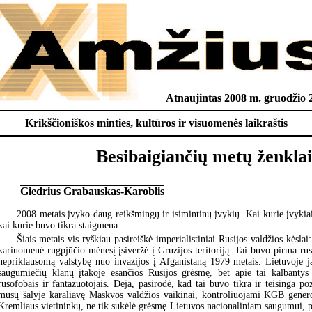
Atnaujintas 2008 m. gruodžio 2
Krikščioniškos minties, kultūros ir visuomenės laikraštis
Besibaigiančių metų ženklai
Giedrius Grabauskas-Karoblis
2008 metais įvyko daug reikšmingų ir įsimintinų įvykių. Kai kurie įvyki
kai kurie buvo tikra staigmena.
Šiais metais vis ryškiau pasireiškė imperialistiniai Rusijos valdžios kėsla
kariuomenė rugpjūčio mėnesį įsiveržė į Gruzijos teritoriją. Tai buvo pirma ru
nepriklausomą valstybę nuo invazijos į Afganistaną 1979 metais. Lietuvoje 
saugumiečių klanų įtakoje esančios Rusijos grėsmę, bet apie tai kalbant
rusofobais ir fantazuotojais. Deja, pasirodė, kad tai buvo tikra ir teisinga po
mūsų šalyje karaliavę Maskvos valdžios vaikinai, kontroliuojami KGB genero
Kremliaus vietininkų, ne tik sukėlė grėsmę Lietuvos nacionaliniam saugumui, 