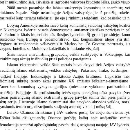
bet ir nuskurdino šalį, iššvaistė ir išgrobstė valstybės biudžeto lėšas, įsuko visuo
2008 metais pasaulyje dar labiau suaktyvėjo komunistų ir anarchistų ve
rinkimus Nepale. Šioje neturtingoje Azijos valstybėje jie iš pradžių sukėlė 
pasireiškė kaip tariami taikdariai  jie ėjo į rinkimus teigdami, kad pasisako už n
Lotynų Amerikoje susiformavo kelių komunistų valdomų valstybių koalicij
ir Nikaragvos lyderiai visada demonstruoja antiamerikietiškas pozicijas ir pab
V. Putinu ir kitais imperialistinės Rusijos lyderiais. Šį gruodį prasidėjęs kom
nustebino visą Europą ir pademonstravo, kad komunistinės idėjos yra it
žygiavę su raudonomis vėliavomis ir Markso bei Če Gevaros portretais, į 
strypus, butelius su Molotovo kokteiliais ir nusiaubė visą šalį.
Šiais metais anarchistinių grupuočių veikla suaktyvėjo ir Vokietijoje, k
triukšmingų akcijų ir išpuolių prieš policijos pareigūnus.
Islamo ekstremistų veikla šiais metais buvo aktyvi tiek Azijos valstybė
tradicinių islamo ekstremistų veiklos valstybių  Pakistano, Irako, Jordanijos,
reiškėsi Indijoje, Indonezijoje ir kituose Azijos kraštuose. Lapkričio m
didmiestį sukrėtę teroro aktai priminė XX amžiaus šeštajame-aštuntajam
Amerikos komunistų vykdytas geriljos (miestuose vykdomo partizaninio 
pradžioje Belgijoje tik profesionalių teisėsaugos pareigūnų dėka pavyko išven
Gerai pasirengusią islamo ekstremistų grupę pavyko suimti dar prieš jiems p
aktų seriją. Lietuvoje islamo ekstremistai dar nevykdo aktyvios veiklos, nors
garsiomis teroro organizacijomis susijusių asmenų vizitai į mūsų šalį.
Barako Obamos išrinkimas į JAV vadovo postą, be abejonės, vienas ryšk
Tačiau šalia džiūgaujančių Obamos gerbėjų kalbų apie artėjančias esmine
demokratiją nemažai apžvalgininkų pastebi daug neigiamų naujojo JAV lyderio b