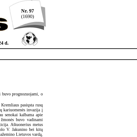
Nr. 97
(1690)
4 d.
ai buvo prognozuojami, o
i: Kremliaus pasiųsta rusų
sų kariuomenės invazija į
jau senokai kalbama apie
ys žmonės buvo vadinami
zicija. Aštuonerius metus
lo V. Jakunino bei kitų
pažemino Lietuvos vardą,