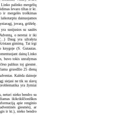
; Linko palinko mergelių
dimas Ievaro tiltas ir kt.
o ir mergelės troškimas
ų laikotarpiu dainuojamos
yniaragį, jovarą, grūšelę.
yra susijusios su saulės
dventą, o neretai ir iki
(...) Daug yra užrašyta
Kristaus gimimą. Tai irgi
to knygoje (S. Gutautas.
komentuojant dainą Linko
ais, buvo tokis unrašymas
 čėso palikus toj giesmė.
nčiama gruodžio 25 dieną
dventas. Kalėda dainoje
gį siejasi ne tik su slavų
 problematika yra žymiai
s, neturi nieko bendro su
liamas ikikrikščioniškos
nformaciją apie renginio
adventinės giesmės), ar
gis ir kt.), nieko bendro