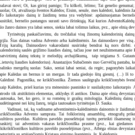
palavai stovi; Oi, kas girioj pamigo; Tu kiškeli, lelimo; Tai genelio genumai
suolas; Oi, atvažiuoja šventos Kalėdos; Eisim, sesule, mes kalėdoti, kalėdinis žai
To laikotarpio dainų ir žaidimų tema yra vedybinė: apdainuojamas berneli
susitikti, bernelio pastangos surasti savo išrinktąją. Kai kurios AdventoKalėd
šio žanro dainos yra labai senos, siekia labai tolimus laikus, pvz., apie elnią dev
Tyrinėtojų paskaičiavimu, du trečdaliai visų žinomų kalendorinių dainų 
grįža. Šias dainas vadina Advento arba kalėdinėmis. Jas dainuodavo per visą A
Trijų karalių. Dainuodavo vakarodami susirinkę bendrai ką nors dirbti. 
kalendorinių saulės grįžimo liaudies dainų, tačiau jose net neužsimenama apie 
patvirtintų dainų tekstų ir melodijų archajiškumą,  taip teigiama S. Gutau
Lietuvių liaudies kalendorius). Anastazijos Subačienės nuo Gervėčių pastaba, 
palinko mergelių suolas: Sako, seniai labai seniai, da regėc, pagonybės laik
apie Kalėdas un bernus ir un mergas. Ir tada giedojo šitų giesmį. (...) Iš to
Kalėdinė. Pagoniška, ne krikščioniška. Žiemos saulėgrąža krikščionybės šve
kaip Kalėdos, prieš kurias yra mėnesinio pasninko ir susilaikymo laikotarpis  A
atrodo tik atsitiktinis elementas, atklydęs iš antikos. Daina apie elnią devyniara
tautosaka, bet, ko gero, ir su romėnų ir graikų mitologija. Kalėdinių dainų
sudėtingesnė nei kitų žanrų, teigia tautosakos tyrinėtojas D. Sauka.
Vadinasi, tai, ką vadiname adventinėmis-kalėdinėmis dainomis ir žaidimai
krikščioniška Advento samprata. Tai folklorinių ansamblių, etnografų prike
kultūros paveldas. Kultūros paveldo puoselėtojai turėtų perteikti išsamesnę i
paskirtį: tai adventinis vakaras krikščioniška prasme (pvz., kai giedamos 
ikikrikščioniškos kultūros paveldo puoselėjimas (pvz., Atbėga elnias devyniara
neturintis su artėjančiomis Kristaus gimimo šventėmis  šv. Kalėdomis.