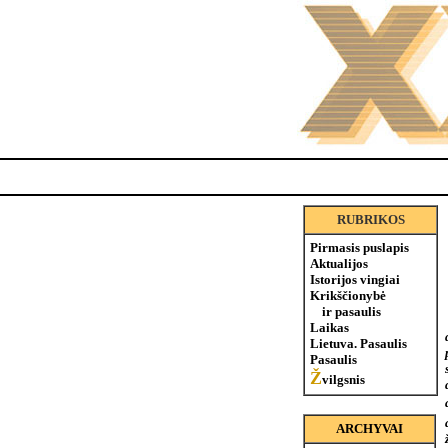
RUBRIKOS
Pirmasis puslapis
Aktualijos
Istorijos vingiai
Krikščionybė
ir pasaulis
Laikas
Lietuva. Pasaulis
Pasaulis
Ž
vilgsnis
ARCHYVAI