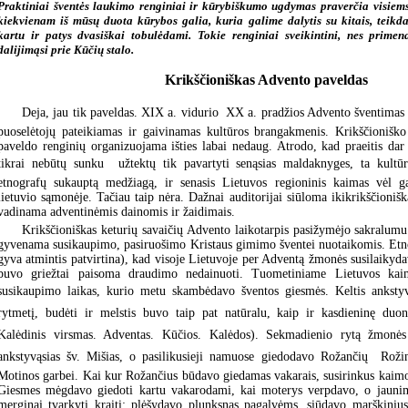
Praktiniai šventės laukimo renginiai ir kūrybiškumo ugdymas praverčia visiems
kiekvienam iš mūsų duota kūrybos galia, kuria galime dalytis su kitais, teikd
kartu ir patys dvasiškai tobulėdami. Tokie renginiai sveikintini, nes primen
dalijimąsi prie Kūčių stalo.
Krikščioniškas Advento paveldas
Deja, jau tik paveldas. XIX a. vidurio  XX a. pradžios Advento šventimas
puoselėtojų pateikiamas ir gaivinamas kultūros brangakmenis. Krikščioniško
paveldo renginių organizuojama išties labai nedaug. Atrodo, kad praeitis dar 
tikrai nebūtų sunku  užtektų tik pavartyti senąsias maldaknyges, ta kultū
etnografų sukauptą medžiagą, ir senasis Lietuvos regioninis kaimas vėl gal
lietuvio sąmonėje. Tačiau taip nėra. Dažnai auditorijai siūloma ikikrikščionišk
vadinama adventinėmis dainomis ir žaidimais.
Krikščioniškas keturių savaičių Advento laikotarpis pasižymėjo sakralumu
gyvenama susikaupimo, pasiruošimo Kristaus gimimo šventei nuotaikomis. Etno
gyva atmintis patvirtina), kad visoje Lietuvoje per Adventą žmonės susilaikyd
buvo griežtai paisoma draudimo nedainuoti. Tuometiniame Lietuvos ka
susikaupimo laikas, kurio metu skambėdavo šventos giesmės. Keltis ankst
rytmetį, budėti ir melstis buvo taip pat natūralu, kaip ir kasdieninę duon
Kalėdinis virsmas. Adventas. Kūčios. Kalėdos). Sekmadienio rytą žmonės
ankstyvąsias šv. Mišias, o pasilikusieji namuose giedodavo Rožančių  Roži
Motinos garbei. Kai kur Rožančius būdavo giedamas vakarais, susirinkus kaim
Giesmes mėgdavo giedoti kartu vakarodami, kai moterys verpdavo, o jaunim
merginai tvarkyti kraitį: plėšydavo plunksnas pagalvėms, siūdavo marškiniu