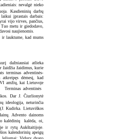
štadieniais: nevalgė nieko
uoja. Kasdieninių darbų
aikui įprastais darbais:
rai vijo virves, pančius,
 Tuo metu ir giedodavo,
ydavosi naujienomis.
o, ir lauktume, kad mums
urį dažniausiai atlieka
r žaidžia žaidimus, kurie
ats terminas adventinės-
a atkreipęs dėmesį, kad
XVI amžių, kai Lietuvoje
o. Terminas adventinės 
akos. Dar J. Čiurlionytė
ų ideologija, neturinčia
(J. Kudirka. Lietuviškos
 dainų. Advento dainoms
 o kalėdinių  kalėda, oi,
e ir rytų Aukštaitijoje.
šios kalendorinių apeigų
, leliumai; Vidury dvaro