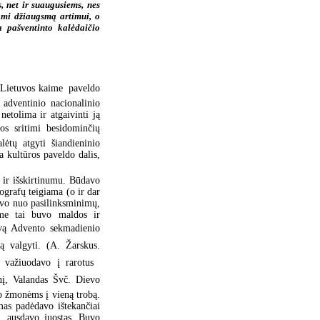
, net ir suaugusiems, nes
ami džiaugsmą artimui, o
a pašventinto kalėdaičio
 Lietuvos kaime  paveldo
 adventinio nacionalinio
netolima ir atgaivinti ją
ros sritimi besidominčių
ėtų atgyti šiandieninio
a kultūros paveldo dalis,
 ir išskirtinumu. Būdavo
grafų teigiama (o ir dar
avo nuo pasilinksminimų,
ime tai buvo maldos ir
yvą Advento sekmadienio
ą valgyti. (A. Žarskus.
 važiuodavo į rarotus 
nį, Valandas Švč. Dievo
o žmonėms į vieną trobą.
as padėdavo ištekančiai
s, ausdavo juostas. Buvo