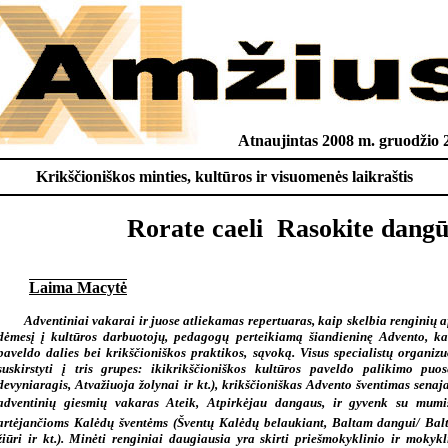
Atnaujintas 2008 m. gruodžio 2
Krikščioniškos minties, kultūros ir visuomenės laikraštis
Rorate caeli  Rasokite dangū
Laima Macytė
Adventiniai vakarai ir juose atliekamas repertuaras, kaip skelbia renginių af
dėmesį į kultūros darbuotojų, pedagogų perteikiamą šiandieninę Advento, ka
paveldo dalies bei krikščioniškos praktikos, sąvoką. Visus specialistų organi
suskirstyti į tris grupes: ikikrikščioniškos kultūros paveldo palikimo puo
devyniaragis, Atvažiuoja žolynai ir kt.), krikščioniškas Advento šventimas senaj
adventinių giesmių vakaras Ateik, Atpirkėjau dangaus, ir gyvenk su mumis 
artėjančioms Kalėdų šventėms (Šventų Kalėdų belaukiant, Baltam dangui/ Balt
žiūri ir kt.). Minėti renginiai daugiausia yra skirti priešmokyklinio ir mokykl