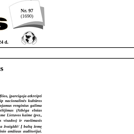
Nr. 97
(1690)
4 d.
s
išos, įpareigoja atkreipti
ip nacionalinės kultūros
zuojamus renginius galima
selėjimas (Atbėga elnias
ame Lietuvos kaime (pvz.,
visados) ir ruošimasis
a žvaigždė/ Į baltą žemę
inio amžiaus auditorijai.