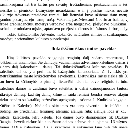
pasninkaujama net tris kartus per savaitę  trečiadieniais, penktadieniais ir še
mėsiško ir pieniško. Bažnyčioje netuokiama, o ir į piršlius niekas nevaži
sūkuryje Adventas praeidavo ramiai. Juk lietuviai buvo užsiėmę šiam metų l
gamino padargus, ėjo namų ruošą. Vakarais, pasišviesdami žiburiu ar balana, vy
drožė grėbliadančius, moterys verpdavo arba megzdavo, plėšydavo plunksnas.
paskui dar mindavo mįsles, aptardavo praėjusios dienos ir būsimus darbus, dal
Tokio krikščioniško Advento, mokančio natūralios rimties ir susikaupim
parodytų nacionalinės kultūros puoselėtojai.
Ikikrikščioniškos rimties paveldas
Kitą kultūros paveldo saugotojų renginių dalį sudaro repertuaras, k
folkloriniai ansambliai. Jie dainuoja vadinamąsias adventines-kalėdines dainas i
sudaro dalį kalendorinių dainų. Tai ikikrikščioniškos kultūros paveldas. P
kalėdinės dainos yra perimtas iš bažnytinio kalendoriaus. Z. Ivinskis yr
metraštininkai mąstė krikščionybės sąvokomis. Lietuviškas raštas siekia tik 
jau buvo krikščionybė, o pirmieji lietuviški leidiniai buvo religinio turini
kalėdinės dainos ir žaidimai buvo suteiktas ir daliai dainuojamosios tautos
atkreipė dėmesį, kad šių dainų kilmė ir raida remiasi bendra senovės tikėjim
nieko bendro su katalikų bažnyčios apeigomis,  rašoma J. Kudirkos knygoje 
Kūčios ir Kalėdos). Nedidelis skirtumas yra tarp adventinių ir kalėdinių
būdingi šie priedainiai: leliumoj; aleliuja; aleliuja rūta; aleliuja loda ir kt.,
kalėda, kalėdziela, lėliu kalėda. Tos dainos buvo dainuojamos tik Dzūkijoj
Daugiau beveik niekur kitur to žanro dainos nebuvo dainuojamos. Užrašytos 
dainos XIX a. pabaigoje  XX a. pradžioje. Klasikinėmis tapo Gili gili upelė