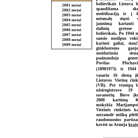
bolševikais Lietuva 
2001 metai
spaudžiama skel
2002 metai
mobilizaciją ir į 
2003 metai
mėsmalę siųsti s
2004 metai
jaunimą kariauti
2005 metai
dalinių gretose
2006 metai
bolševikais. Po 1944 
2007 metai
sausio nusilpus voki
2008 metai
karinei galiai, siauč
2009 metai
ginkluotoms gaujo
susidariusia situa
pasinaudojo gener
Povilas Plechavič
(18901973) ir 194
vasario 16 dieną į
Lietuvos Vietinę rink
(VR). Per trumpą l
užsiregistravo 19
savanorių. Buvo įk
2000 kariūnų K
mokykla Marijampol
Vietinės rinktinės ka
sutramdė miškų plėši
raudonuosius partiza
kovėsi su Armija
kraj