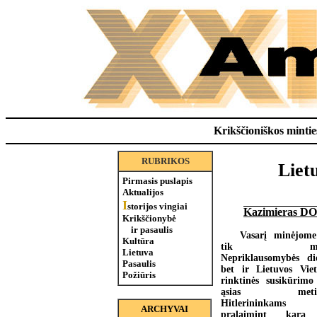
Krikščioniškos minties
RUBRIKOS
Lietu
Pirmasis puslapis
Aktualijos
I
storijos vingiai
Kazimieras 
Krikščionybė
ir pasaulis
Vasarį minėjom
Kultūra
tik mū
Lietuva
Nepriklausomybės di
Pasaulis
bet ir Lietuvos Viet
Požiūris
rinktinės susikūrimo
ąsias metin
Hitlerininkams
ARCHYVAI
pralaimint karą