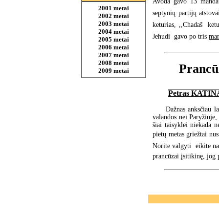
Avoda gavo 13 mandat
2001 metai
septynių partijų atstovai
2002 metai
2003 metai
keturias, ,,Chadaš  ketu
2004 metai
Jehudi  gavo po tris
man
2005 metai
2006 metai
2007 metai
2008 metai
Prancūz
2009 metai
Petras KATIN
Dažnas anksčiau la
valandos nei Paryžiuje,
šiai taisyklei niekada 
pietų metas griežtai nus
Norite valgyti  eikite 
prancūzai įsitikinę, jog