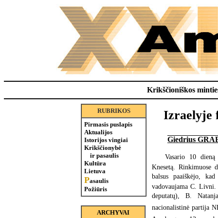
Krikščioniškos minties
RUBRIKOS
Izraelyje
Pirmasis puslapis
Aktualijos
Giedrius G
Istorijos vingiai
Krikščionybė
ir pasaulis
Vasario 10 dieną 
Kultūra
Knesetą. Rinkimuose da
Lietuva
balsus paaiškėjo, kad 
P
asaulis
vadovaujama C. Livni. 
Požiūris
deputatų), B. Natanj
nacionalistinė partija N
ARCHYVAI