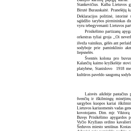
Stankevičius. Kalba Lietuvos g
Birutė Burauskaitė. Pranešėjų k
Deklaracijos politinė, istorinė
sąjūdžio tarybos pirmininkas di
vyru tebegyvenanti Lietuvos par
Prisikėlimo partizanų apyg
orkestras tyliai groja ,,Oi neve
išveža vainikus, gėlės ant perla
sodyboje prie paminklinio ak
liepsnelės.
Šventės kolona pro buvus
Kalančių kaimo kryžkelėje stovin
platybėse, Stanislovo  1918 me
kultūros paveldo saugomą sodybą
Laisvės aikštėje pastačius
švenčių ir iškilmingų minėjimų
sargybos kuopos kariai iškilmin
Lietuvos kariuomenės vadas gene
kovotojams. Dim. mjr. Viktorą Š
Buvęs Prisikėlimo apygardos pa
Vyčio Kryžiaus ordino kavalieri
Šeduvos miesto seniūnas Kostas