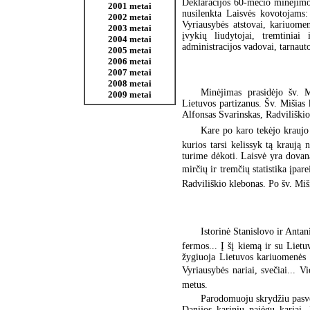
Deklaracijos 60-mečio minėjimo 
2001 metai
nusilenkta Laisvės kovotojams:
2002 metai
Vyriausybės atstovai, kariuome
2003 metai
įvykių liudytojai, tremtiniai 
2004 metai
administracijos vadovai, tarnauto
2005 metai
2006 metai
2007 metai
2008 metai
Minėjimas prasidėjo šv. 
2009 metai
Lietuvos partizanus. Šv. Mišias
Alfonsas Svarinskas, Radviliški
Kare po karo tekėjo kraujo
kurios tarsi kelissyk tą kraują
turime dėkoti. Laisvė yra dovana
mirčių ir tremčių statistika įpare
Radviliškio klebonas. Po šv. Mi
Istorinė Stanislovo ir Antan
fermos... Į šį kiemą ir su Lietu
žygiuoja Lietuvos kariuomenės 
Vyriausybės nariai, svečiai... Vie
metus.
Parodomuoju skrydžiu pasve
Danijos karinių pajėgų kariai