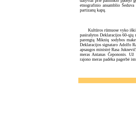
dalyviai prie paminklo padėjo g
etnografinio ansamblio Šeduva 
partizanų kapų.
Kultūros rūmuose vyko iškil
pasirašytos Deklaracijos 60-ųjų 
parengtą Miknių sodybos maket
Deklaracijos signataro Adolfo 
apsaugos ministrė Rasa Juknevič
meras Antanas Čepononis. Už i
rajono meras padėka pagerbė isto