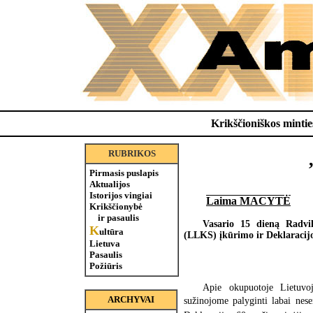
Krikščioniškos minties
RUBRIKOS
Pirmasis puslapis
Aktualijos
Istorijos vingiai
Laima MACYTĖ
Krikščionybė
ir pasaulis
Vasario 15 dieną Radvil
K
ultūra
(LLKS) įkūrimo ir Deklaracij
Lietuva
Pasaulis
Požiūris
Apie okupuotoje Lietuvoj
ARCHYVAI
sužinojome palyginti labai nes