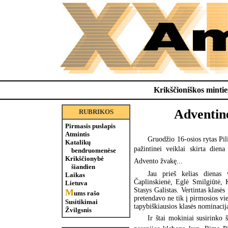
Krikščioniškos minties
Adventinė
RUBRIKOS
Pirmasis puslapis
Atmintis
Gruodžio 16-osios rytas Pil
Katalikų
pažintinei veiklai skirta die
bendruomenėse
Krikščionybė
Advento žvakę...
šiandien
Jau prieš kelias dienas 
Laikas
Čaplinskienė, Eglė Smilgiūtė, 
Lietuva
Stasys Galistas. Vertintas klasė
M
ums rašo
pretendavo ne tik į pirmosios viet
Susitikimai
tapybiškiausios klasės nominacij
Žvilgsnis
Ir štai mokiniai susirinko 