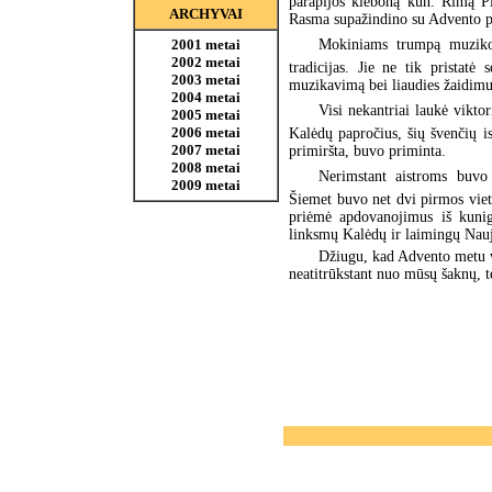
parapijos kleboną kun. Rimą Pi
ARCHYVAI
Rasma supažindino su Advento pa
Mokiniams trumpą muzikos
2001 metai
2002 metai
tradicijas. Jie ne tik pristatė
2003 metai
muzikavimą bei liaudies žaidimu
2004 metai
Visi nekantriai laukė vikto
2005 metai
2006 metai
Kalėdų papročius, šių švenčių is
2007 metai
primiršta, buvo priminta.
2008 metai
Nerimstant aistroms buvo p
2009 metai
Šiemet buvo net dvi pirmos viet
priėmė apdovanojimus iš kunig
linksmų Kalėdų ir laimingų Nau
Džiugu, kad Advento metu v
neatitrūkstant nuo mūsų šaknų, tę