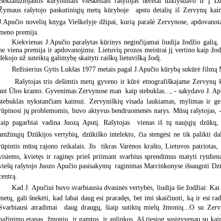
Beklaidžiojantis kūrybiniais vieškeliais rašytojas neretai užklysdavo ir į 
Žymaus rašytojo paskutiniųjų metų kūryboje  apstu detalių iš Zervynų ka
J.Apučio novelių knyga Vieškelyje džipai, kurią parašė Zervynose, apdovanot
meno premija.
Kiekvienas J.Apučio parašytas kūrinys neginčijamai liudija žodžio galią, t
ne viena premija ir apdovanojimu. Lietuvių prozos meistrai jį vertino kaip žodž
dėkojo už suteiktą galimybę skaityti raiškų lietuvišką žodį.
Režisierius Gytis Lukšas 1977 metais pagal J.Apučio kūrybą sukūrė filmą 
Rašytojas tris dešimtis metų gyveno ir kūrė etnografiškajame Zervynų 
ant Ūlos kranto. Gyvenimas Zervynose man  kaip stebuklas..., - sakydavo J. Apu
stebuklas nykstančiam kaimui. Zervyniškių visada laukiamas, mylimas ir ger
rūpinosi jų problemomis, buvo aktyvus bendruomenės narys. Mūsų rašytojas
taip pagarbiai vadina Juozą Aputį. Rašytojas  vienas iš tų naujųjų dzūkų, 
amžinųjų Dzūkijos vertybių, dzūkiško intelekto, čia stengėsi ne tik palikti da
rūpintis mūsų rajono reikalais. Jis  tikras Varėnos krašto, Lietuvos patriotas,
visiems, kvietęs ir raginęs prieš priimant svarbius sprendimus matyti rytdien
viešų rašytojo Juozo Apučio pasisakymų  raginimas Marcinkonyse išsaugoti Dzū
centrą.
Kad J. Apučiui buvo svarbiausia dvasinės vertybės, liudija šie žodžiai: Ka
metų, gali šnekėti, kad labai daug esi praradęs, bet imi skaičiuoti, ką ir esi rad
Svarbiausi atradimai  daug draugų, šiaip sutiktų mielų žmonių...O su Zerv
pažinimo etapas  žmonių, ir gamtos, ir aplinkos. Aš tiesiog susigyvenau su k