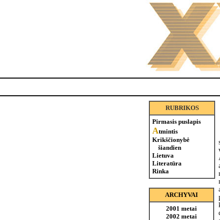
RUBRIKOS
Pirmasis puslapis
A
tmintis
Krikščionybė
šiandien
Lietuva
Literatūra
Rinka
ARCHYVAI
2001 metai
2002 metai