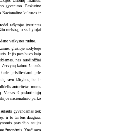
Dzūkijos žmonių likimus.
imo gyvenimo. Paskutinė
a Nacionaline kultūros ir
odėl rašytojas įvertintas
io meistrą, o skaitytojai
Mano vaikystės ruduo.
kaime, gražioje sodyboje
tis. Ir jis pats buvo kaip
biamas, nes nuoširdžiai
, - Zervynų kaimo žmonės
kurie prisiliesdami prie
lelę savo kūrybos, bet ir
 didelis autoritetas mums
ą. Vienas iš paskutiniųjų
kijos nacionalinio parko
i sulauki gyvendamas tiek
ęs, ir to tai bus daugiau.
ynomis prasidėjo naujas
aimo žmonėmis. Ypač savo