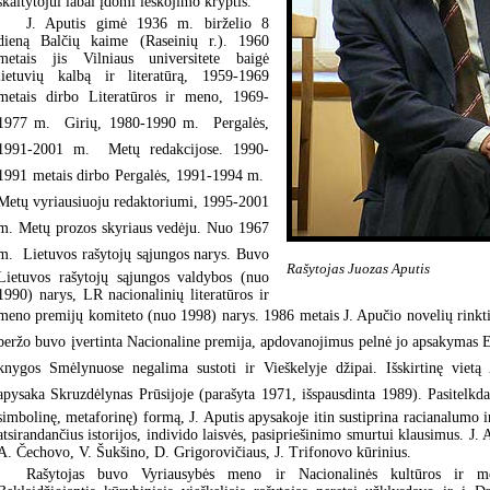
skaitytojui labai įdomi ieškojimo kryptis.
J. Aputis gimė 1936 m. birželio 8
dieną Balčių kaime (Raseinių r.). 1960
metais jis Vilniaus universitete baigė
lietuvių kalbą ir literatūrą, 1959-1969
metais dirbo Literatūros ir meno, 1969-
1977 m.  Girių, 1980-1990 m.  Pergalės,
1991-2001 m.  Metų redakcijose. 1990-
1991 metais dirbo Pergalės, 1991-1994 m. 
Metų vyriausiuoju redaktoriumi, 1995-2001
m. Metų prozos skyriaus vedėju. Nuo 1967
m.  Lietuvos rašytojų sąjungos narys. Buvo
Rašytojas Juozas Aputis
Lietuvos rašytojų sąjungos valdybos (nuo
1990) narys, LR nacionalinių literatūros ir
meno premijų komiteto (nuo 1998) narys. 1986 metais J. Apučio novelių rinkti
beržo buvo įvertinta Nacionaline premija, apdovanojimus pelnė jo apsakymas E
knygos Smėlynuose negalima sustoti ir Vieškelyje džipai. Išskirtinę vie
apysaka Skruzdėlynas Prūsijoje (parašyta 1971, išspausdinta 1989). Pasitelkd
simbolinę, metaforinę) formą, J. Aputis apysakoje itin sustiprina racianalumo 
atsirandančius istorijos, individo laisvės, pasipriešinimo smurtui klausimus. J.
A. Čechovo, V. Šukšino, D. Grigorovičiaus, J. Trifonovo kūrinius.
Rašytojas buvo Vyriausybės meno ir Nacionalinės kultūros ir me