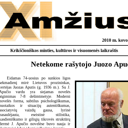
2010 m. kovo 
Krikščioniškos minties, kultūros ir visuomenės laikraštis
Netekome rašytojo Juozo Apu
Eidamas 74-uosius po sunkios ligos
sekmadienį mirė Lietuvos prozininkas,
vertėjas Juozas Aputis (g. 1936 m.). Su J.
Apučio vardu yra siejamas novelės
atgimimas 7-8 dešimtmetyje. Moderni
novelės forma, subtilus psichologiškumas,
nuotaikos ir situacijų autentiškumas,
asociatyvių vaizdų gausa, lyrinė
pasaulėjauta, eseistinė stilistika,
kasdieniškumo ir giliųjų tikrovės struktūrų
dermė J. Apučio novelėse buvo nauja ir