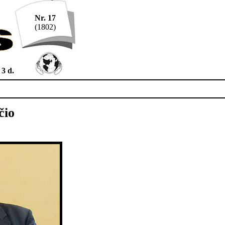
Nr. 17
(1802)
3 d.
čio