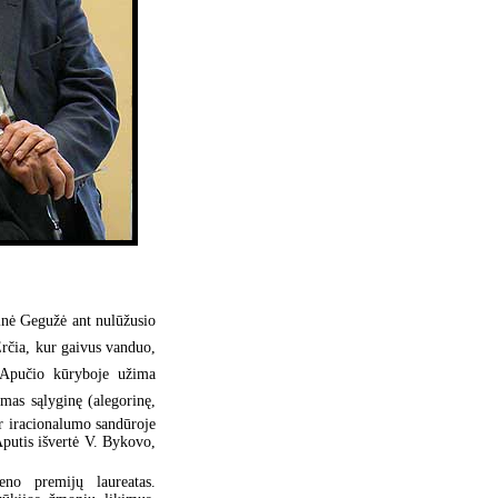
nė Gegužė ant nulūžusio
rčia, kur gaivus vanduo,
tą Apučio kūryboje užima
amas sąlyginę (alegorinę,
ir iracionalumo sandūroje
 Aputis išvertė V. Bykovo,
no premijų laureatas.