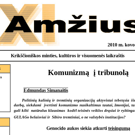
2010 m. kovo 
Krikščioniškos minties, kultūros ir visuomenės laikraštis
S
Komunizmą  į tribunolą
is
Edmundas Simanaitis
Politinių kalinių ir tremtinių organizacijų aktyvistai tebetęsia iš
darbą, siekdami įvertinti komunizmo nusikaltimus tautai, žmonijai, tai
gali kilti natūralus klausimas  kodėl teisinės veiklos drąsiai ir ryžtinga
GULAGo belaisviai ir Sibiro tremtiniai, o ne valstybės institucijos?
Genocido aukos siekia atkurti
teisingumą