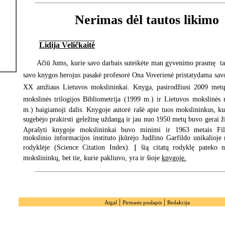
Nerimas dėl tautos likimo
Lidija Veličkaitė
Ačiū Jums, kurie savo darbais suteikėte man gyvenimo prasmę  t
savo knygos herojus pasakė profesorė Ona Voverienė pristatydama sav
XX amžiaus Lietuvos mokslininkai. Knyga, pasirodžiusi 2009 metų
mokslinės trilogijos Bibliometrija (1999 m.) ir Lietuvos mokslinės
m.) baigiamoji dalis. Knygoje autorė rašė apie tuos mokslininkus, ku
sugebėjo prakirsti geležinę uždangą ir jau nuo 1950 metų buvo gerai 
Aprašyti knygoje mokslininkai buvo minimi ir 1963 metais Fila
mokslinio informacijos instituto įkūrėjo Judžino Garfildo unikalioje 
rodyklėje (Science Citation Index). Į šią citatų rodyklę pateko 
mokslininkų, bet tie, kurie pakliuvo, yra ir šioje
knygoje.
|
|
Atgal
Pirmasis puslapis
Redakcija