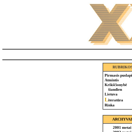
RUBRIKO
Pirmasis puslap
Atmintis
Krikščionybė
šiandien
Lietuva
L
iteratūra
Rinka
ARCHYVAI
2001 metai