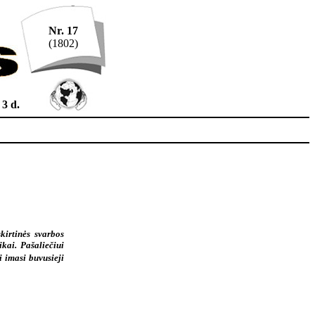
Nr. 17
(1802)
3 d.
skirtinės svarbos
kai. Pašaliečiui
i imasi buvusieji