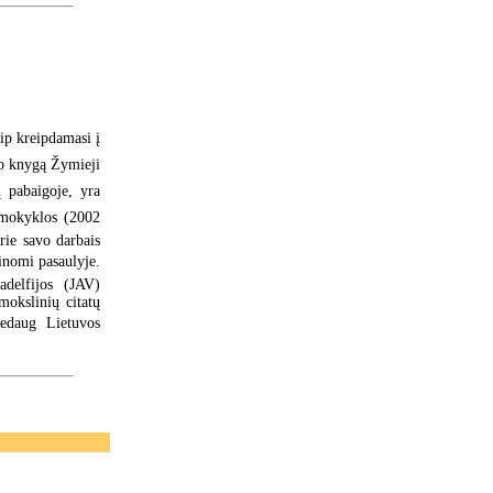
aip kreipdamasi į
o knygą Žymieji
 pabaigoje, yra
 mokyklos (2002
rie savo darbais
žinomi pasaulyje.
delfijos (JAV)
mokslinių citatų
nedaug Lietuvos