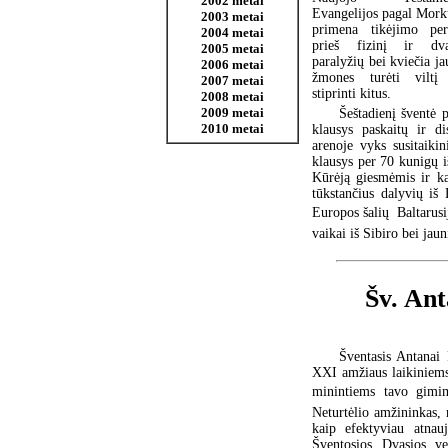
2002 metai
Evangelijos pagal Morkų
2003 metai
primena tikėjimo per
2004 metai
prieš fizinį ir dva
2005 metai
paralyžių bei kviečia j
2006 metai
žmones turėti viltį
2007 metai
stiprinti kitus.
2008 metai
2009 metai
Šeštadienį šventė p
2010 metai
klausys paskaitų ir 
arenoje vyks susitaiki
klausys per 70 kunigų i
Kūrėją giesmėmis ir ka
tūkstančius dalyvių iš 
Europos šalių  Baltarus
vaikai iš Sibiro bei jaun
Šv. Ant
Šventasis Antanai 
XXI amžiaus laikiniems
minintiems tavo gimim
Neturtėlio amžininkas, 
kaip efektyviau atnau
Šventosios Dvasios v