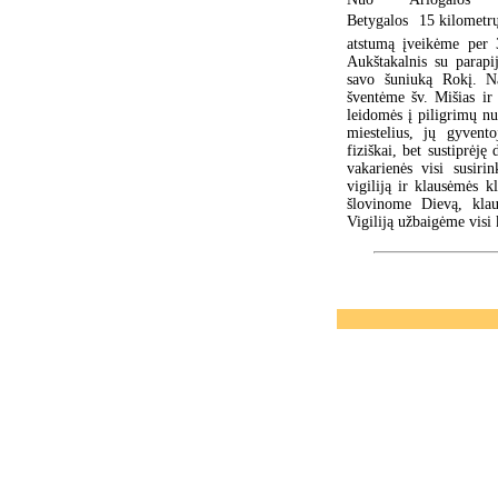
Betygalos  15 kilometr
atstumą įveikėme per 
Aukštakalnis su parapi
savo šuniuką Rokį. N
šventėme šv. Mišias ir
leidomės į piligrimų n
miestelius, jų gyvent
fiziškai, bet sustiprėję
vakarienės visi susir
vigiliją ir klausėmės
šlovinome Dievą, kla
Vigiliją užbaigėme visi 