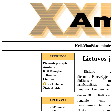
Krikščioniškos minties
RUBRIKOS
Lietuvos j
Pirmasis puslapis
Atmintis
Krikščionybė
Birželio 26
šiandien
dienomis Panevėžyje į
Lietuva
didžiausias Lietu
O
ra et labora
krikščioniškas jau
Žiniasklaida
renginys  Lietuvos jau
dienos 2010. Kelkis ir e
ARCHYVAI
renginio tema
pavadinimas  tai citat
2001 metai
Naujojo Testamen