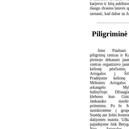
karjeros ir kitų aukštuo
išaugo dvasios laisvės s
tarnauti, kad dabar su 
Piligriminė 
Jono Pauliaus
piligrimų centras ir K
pirmojo dekanato jau
centras organizavo jau
kelionę pėsčiomis
Ariogalos į Šilu
Pradėjome kelionę
Mišiomis Ariogalos
arkangelo Myk
bažnyčioje. Džiaugi
klebono kun. Gint
Jankausko nuošird
priėmimu. Po šv. M
susiskirstėme į grupe
Susėdę ant žolės švento
dalijomės maistu. Užk
pajudėjome link Betyga
Nuo Ariogalos 