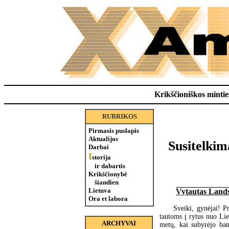
Krikščioniškos minties
RUBRIKOS
Pirmasis puslapis
Aktualijos
Susitelkima
Darbai
I
storija
ir dabartis
Krikščionybė
šiandien
Lietuva
Vytautas Lands
Ora et labora
Sveiki, gynėjai! P
tautoms į rytus nuo Lie
ARCHYVAI
metų, kai subyrėjo ban