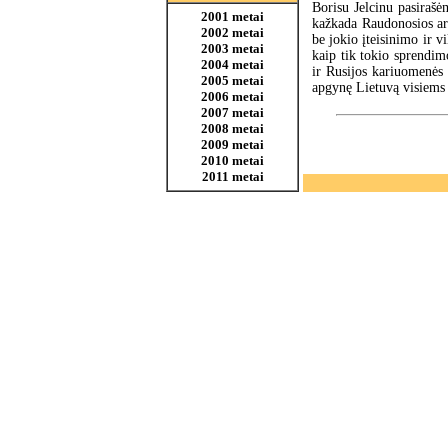
Borisu Jelcinu pasiraš
2001 metai
kažkada Raudonosios ar
2002 metai
be jokio įteisinimo ir 
2003 metai
kaip tik tokio sprendim
2004 metai
ir Rusijos kariuomenės 
2005 metai
apgynę Lietuvą visiem
2006 metai
2007 metai
2008 metai
2009 metai
2010 metai
2011 metai