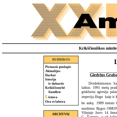
Krikščioniškos minties
RUBRIKOS
Pirmasis puslapis
Aktualijos
Giedrius Graba
Darbai
Istorija
Dvidešimtosios Sa
ir dabartis
laikus. 1991 metų prad
Krikščionybė
ginkluota agresija palau
šiandien
L
imperija žlugo  kaip i
ietuva
Ora et labora
be aukų  1989 metais 
nuožmus Rygos OMON d
Vilniuje žuvo 14 žmo
ARCHYVAI
G. Žagunis, o už kelių