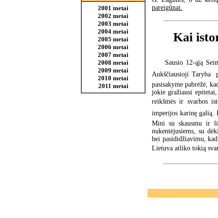
pareigūnai.
2001 metai
2002 metai
2003 metai
2004 metai
Kai isto
2005 metai
2006 metai
2007 metai
Sausio 12-ąją Sei
2008 metai
2009 metai
Aukščiausioji Taryba 
2010 metai
pasisakyme pabrėžė, kad 
2011 metai
jokie gražiausi epiteta
reikšmės ir svarbos ist
imperijos karinę galią. 
Mini su skausmu ir li
nukentėjusiems, su dėk
bei pasididžiavimu, kad 
Lietuva atliko tokią svar