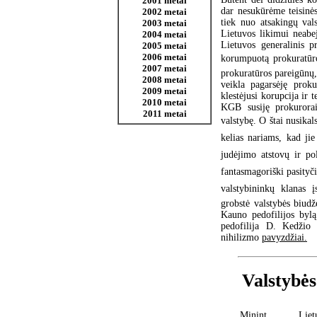
2001 metai
dar nesukūrėme teisinės
2002 metai
tiek nuo atsakingų val
2003 metai
Lietuvos likimui neabej
2004 metai
Lietuvos generalinis p
2005 metai
2006 metai
korumpuotą prokuratūro
2007 metai
prokuratūros pareigūnų,
2008 metai
veikla pagarsėję proku
2009 metai
klestėjusi korupcija ir 
2010 metai
KGB susiję prokurorai
2011 metai
valstybę. O štai nusikal
kelias nariams, kad ji
judėjimo atstovų ir poli
fantasmagoriški pasityči
valstybininkų klanas
grobstė valstybės biudže
Kauno pedofilijos bylą
pedofilija D. Kedžio 
nihilizmo
pavyzdžiai.
Valstybės
Minint Lietu