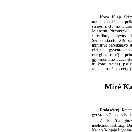
Kovo 10-ąją Seimo
narių, pateikė interpe
sesijos metu ne mažes
Ministrui Pirmininkui 
sprendimų motyvus. Pa
Seimo statuto 219 stra
ministrui pareikalavo a
elektrine, gyventojams a
energijos tiekėjų pe
įgyvendinimo būdu, elek
ir konsultacinių pasl
atsinaujinančios energi
Mirė Ka
Penktadienį Kaune
gydytojas Zenonas Baikš
Z. Baikštys gimė
medicinos institutą. D
Kauno 3-iojoje ligoninė