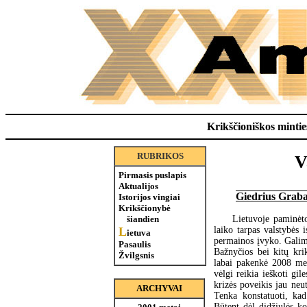
Krikščioniškos minties
RUBRIKOS
V
Pirmasis puslapis
Aktualijos
Giedrius Graba
Istorijos vingiai
Krikščionybė
Lietuvoje paminėt
šiandien
laiko tarpas valstybės 
L
ietuva
permainos įvyko. Galime
Pasaulis
Bažnyčios bei kitų kri
Žvilgsnis
labai pakenkė 2008 met
vėlgi reikia ieškoti gil
krizės poveikis jau neu
ARCHYVAI
Tenka konstatuoti, kad 
Būtent dėl didžiulės k