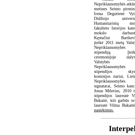
Nepriklausomybės atkū
metines Seimo pirmin
Irena Degutienė Vyt
Didžiojo universi
Humanitarinių mok
fakulteto Istorijos kat
mokslo darbuoto
Kęstučiui Bartkevi
įteikė 2011 metų Valst
Nepriklausomybės
stipendiją. Įteik
ceremonijoje daly
Valstybės
Nepriklausomybės
stipendijos skyr
komisijos nariai, Liet
Nepriklausomybės 
signatarai, Seimo kancl
Jonas Milerius, 2010 
stipendijos laureatė V
Bukaitė, kiti garbūs s
laureatė Vilma Bukaitė
pasiekimus.
Interpe