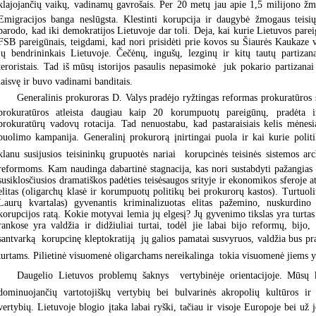
klajojančių vaikų, vadinamų gavrošais. Per 20 metų jau apie 1,5 milijono žm
Emigracijos banga neslūgsta. Klestinti korupcija ir daugybė žmogaus teisių
parodo, kad iki demokratijos Lietuvoje dar toli. Deja, kai kurie Lietuvos pare
FSB pareigūnais, teigdami, kad nori prisidėti prie kovos su Šiaurės Kaukaze ve
jų bendrininkais Lietuvoje. Čečėnų, ingušų, lezginų ir kitų tautų partizan
teroristais. Tad iš mūsų istorijos pasaulis nepasimokė  juk pokario partizanai
laisvę ir buvo vadinami banditais.
Generalinis prokuroras D. Valys pradėjo ryžtingas reformas prokuratūros s
prokuratūros atleista daugiau kaip 20 korumpuotų pareigūnų, pradėta i
prokuratūrų vadovų rotacija. Tad nenuostabu, kad pastaraisiais kelis mėnesi
puolimo kampanija. Generalinį prokurorą įnirtingai puola ir kai kurie politik
klanu susijusios teisininkų grupuotės nariai  korupcinės teisinės sistemos arch
reformoms. Kam naudinga dabartinė stagnacija, kas nori sustabdyti pažangias
susiklosčiusios dramatiškos padėties teisėsaugos srityje ir ekonomikos sferoje a
elitas (oligarchų klasė ir korumpuotų politikų bei prokurorų kastos). Turtuol
Laurų kvartalas) gyvenantis kriminalizuotas elitas pažemino, nuskurdino 
korupcijos ratą. Kokie motyvai lemia jų elgesį? Jų gyvenimo tikslas yra turtas
rankose yra valdžia ir didžiuliai turtai, todėl jie labai bijo reformų, bijo,
santvarką  korupcinę kleptokratiją  jų galios pamatai susvyruos, valdžia bus pra
turtams. Pilietinė visuomenė oligarchams nereikalinga  tokia visuomenė jiems y
Daugelio Lietuvos problemų šaknys  vertybinėje orientacijoje. Mūsų 
dominuojančių vartotojiškų vertybių bei bulvarinės akropolių kultūros ir 
vertybių. Lietuvoje blogio įtaka labai ryški, tačiau ir visoje Europoje bei už 