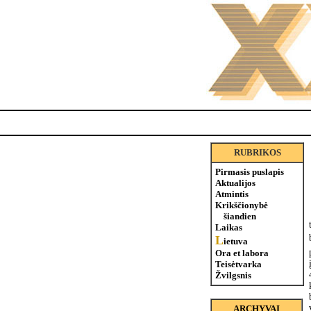
RUBRIKOS
Pirmasis puslapis
Aktualijos
Atmintis
Krikščionybė
šiandien
Laikas
L
ietuva
Ora et labora
Teisėtvarka
Žvilgsnis
ARCHYVAI