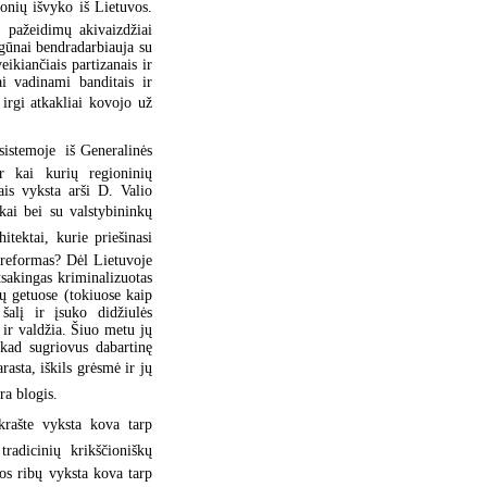
onių išvyko iš Lietuvos.
 pažeidimų akivaizdžiai
igūnai bendradarbiauja su
ikiančiais partizanais ir
ai vadinami banditais ir
 irgi atkakliai kovojo už
istemoje  iš Generalinės
r kai kurių regioninių
ais vyksta arši D. Valio
ai bei su valstybininkų
itektai, kurie priešinasi
 reformas? Dėl Lietuvoje
tsakingas kriminalizuotas
ių getuose (tokiuose kaip
šalį ir įsuko didžiulės
 ir valdžia. Šiuo metu jų
 kad sugriovus dabartinę
rasta, iškils grėsmė ir jų
ra blogis.
krašte vyksta kova tarp
tradicinių krikščioniškų
jos ribų vyksta kova tarp