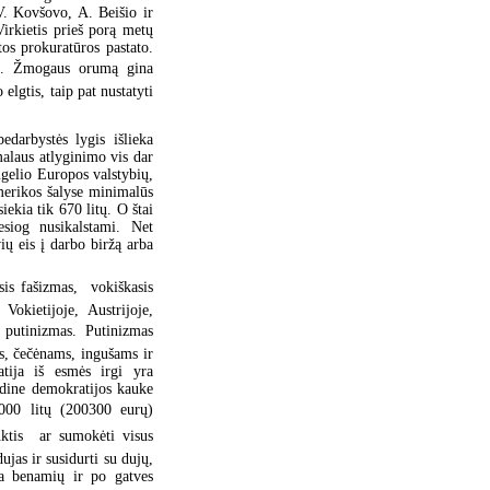
V. Kovšovo, A. Beišio ir
irkietis prieš porą metų
os prokuratūros pastato.
as. Žmogaus orumą gina
elgtis, taip pat nustatyti
edarbystės lygis išlieka
malaus atlyginimo vis dar
ugelio Europos valstybių,
merikos šalyse minimalūs
ekia tik 670 litų. O štai
esiog nusikalstami. Net
ių eis į darbo biržą arba
sis fašizmas, vokiškasis
Vokietijoje, Austrijoje,
 putinizmas. Putinizmas
s, čečėnams, ingušams ir
atija iš esmės irgi yra
sadine demokratijos kauke
000 litų (200300 eurų)
ktis  ar sumokėti visus
dujas ir susidurti su dujų,
ja benamių ir po gatves