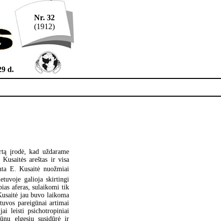
Nr. 32
(1912)
29 d.
rtą įrodė, kad uždarame
Kusaitės areštas ir visa
tinta E. Kusaitė nuožmiai
tuvoje galioja skirtingi
ias aferas, sulaikomi tik
Kusaitė jau buvo laikoma
tuvos pareigūnai artimai
 leisti psichotropiniai
ūnu elgesiu susidūrė ir