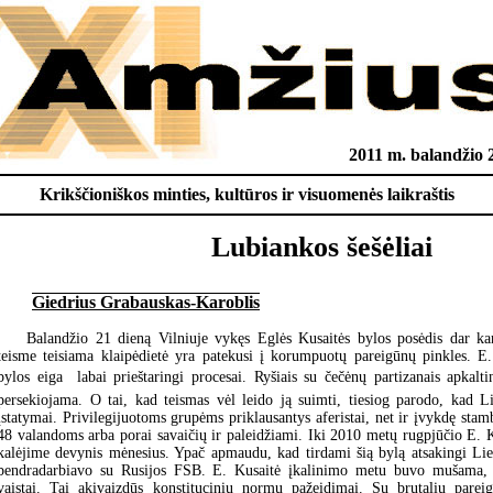
2011 m. balandžio 
Krikščioniškos minties, kultūros ir visuomenės laikraštis
Lubiankos šešėliai
Giedrius Grabauskas-Karoblis
Balandžio 21 dieną Vilniuje vykęs Eglės Kusaitės bylos posėdis dar ka
teisme teisiama klaipėdietė yra patekusi į korumpuotų pareigūnų pinkles. E. 
bylos eiga  labai prieštaringi procesai. Ryšiais su čečėnų partizanais apkal
persekiojama. O tai, kad teismas vėl leido ją suimti, tiesiog parodo, kad Lie
įstatymai. Privilegijuotoms grupėms priklausantys aferistai, net ir įvykdę stamb
48 valandoms arba porai savaičių ir paleidžiami. Iki 2010 metų rugpjūčio E. 
kalėjime devynis mėnesius. Ypač apmaudu, kad tirdami šią bylą atsakingi Lie
bendradarbiavo su Rusijos FSB. E. Kusaitė įkalinimo metu buvo mušama, jai
vaistai. Tai akivaizdūs konstitucinių normų pažeidimai. Su brutaliu pareig