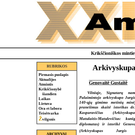
Krikščioniškos minties
Arkivyskupas
RUBRIKOS
Pirmasis puslapis
Aktualijos
Genovaitė Gustaitė
Atmintis
Krikščionybė
Vilniuje, Signatarų na
šiandien
Palaimintojo arkivyskupo Jurgi
Laikas
140-ųjų gimimo metinių minė
Lietuva
pranešimus skaitė istorikas dr
Ora et labora
Kasparavičius (Arkivysku
Teisėtvarka
Ž
Matulaitis-Matulevičius: kunig
vilgsnis
diplomatas) ir istorikė Genov
(Arkivyskupas Jurgis M
ARCHYVAI