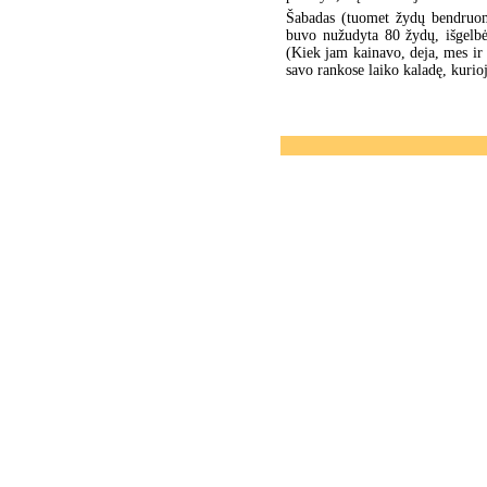
Šabadas (tuomet žydų bendruom
buvo nužudyta 80 žydų, išgelbė
(Kiek jam kainavo, deja, mes ir
savo rankose laiko kaladę, kurioj