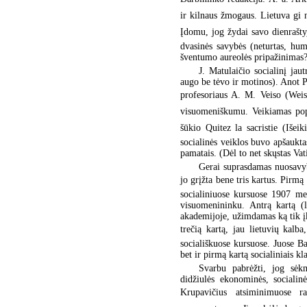
ir kilnaus žmogaus. Lietuva gi 
Įdomu, jog žydai savo dienraštyje
dvasinės savybės (neturtas, hu
šventumo aureolės pripažinimas?
J. Matulaičio socialinį jau
augo be tėvo ir motinos). Anot P
profesoriaus A. M. Veiso (Weiss
visuomeniškumu. Veikiamas pop
šūkio Quitez la sacristie (Išei
socialinės veiklos buvo apšaukt
pamatais. (Dėl to net skųstas Vat
Gerai suprasdamas nuosavyb
jo grįžta bene tris kartus. Pirmą
socialiniuose kursuose 1907 met
visuomenininku. Antrą kartą (l
akademijoje, užimdamas ką tik įku
trečią kartą, jau lietuvių kalb
sociališkuose kursuose. Juose Ba
bet ir pirmą kartą socialiniais kl
Svarbu pabrėžti, jog sėk
didžiulės ekonominės, socialin
Krupavičius atsiminimuose r