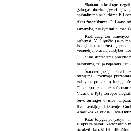
Skaitant nekrologus negali
galingas, didelis, gyvastingas, 
apibūdinimo pridurkime P. Leono 
tikru žmoniškumu. P. Leono mint
asmenybė, pasižyminti humanišk
Kiek daug toji asmenybė d
reformai, V. Jurgučio (savo mok
įsteigė atskirą bažnytinę provi
vienuoliją, svarbią valstybės m
Visai suprantami prezidento
pamiršime, tai jo nepamirš lietuvi
Šiandien jie gali sukelti 
minėjimą Krokuvoje prezidentė 
valstybes, po karalių, kunigaikšči
Tuo tarpu lenkai už reformatori
Vidurio ir Rytų Europos biograf
buvo turtingos dvasios, tarpta
liko Lenkijoje, Lietuvoje, Gudi
Amerikos Valstijose. Tačiau mums
Kitas tolygus pavyzdys - m
susiprasta paimti Nacionalinio mu
pasakyti, ką rašė Di jidiše štim