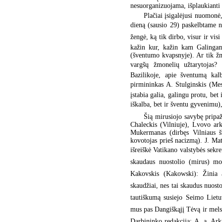
nesuorganizuojama, išplaukianti 
Plačiai įsigalėjusi nuomonė
dieną (sausio 29) paskelbtame ne
žengė, ką tik dirbo, visur ir visi 
kažin kur, kažin kam Galingam 
(šventumo kvapsnyje). Ar tik žm
vargšų žmonelių užtarytojas? 
Bazilikoje, apie šventumą kal
pirmininkas A. Stulginskis (Me
įstabia galia, galingu protu, be
iškalba, bet ir šventu gyvenimu
Šią mirusiojo savybę pripaž
Chaleckis (Vilniuje), Lvovo ark
Mukermanas (dirbęs Vilniaus šv
kovotojas prieš nacizmą). J. Ma
išreiškė Vatikano valstybės sekre
skaudaus nuostolio (mirus) mon
Kakovskis (Kakowski): Žinia
skaudžiai, nes tai skaudus nuost
tautiškumą susiejo Seimo Lietuv
mus pas Dangiškąjį Tėvą ir melsk
Darbininko redakcija: A. a. A