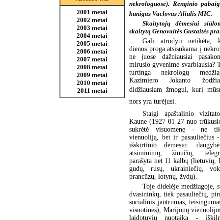
nekrologuose). Renginio pabai
2001 metai
kunigas Vaclovas Aliulis MIC.
2002 metai
Skaitytojų dėmesiui siūl
2003 metai
skaitytą Genovaitės Gustaitės pr
2004 metai
Gali atrodyti netikėta,
2005 metai
dienos proga atsisukama į nekro
2006 metai
ne juose dažniausiai pasako
2007 metai
mirusio gyvenime svarbiausia? 
2008 metai
turtinga nekrologų medžia
2009 metai
Kazimiero Jokanto žodžiai
2010 metai
didžiausiam žmogui, kurį mūs
2011 metai
nors yra turėjusi.
Staigi apaštalinio vizitat
Kaune (1927 01 27 nuo trūkusio
sukrėtė visuomenę - ne ti
vienuoliją, bet ir pasauliečius -
išskirtinio dėmesio: daugybė
atsiminimų, žinučių, tele
parašyta net 11 kalbų (lietuvių, 
gudų, rusų, ukrainiečių, voki
prancūzų, lotynų, žydų).
Toje didelėje medžiagoje, s
dvasininkų, tiek pasauliečių, pi
socialinis jautrumas, teisingum
visuotinės), Marijonų vienuolij
laidotuvių nuotaika - iški