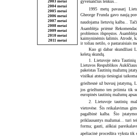
2003 metai
gyvenančius lenkus...
2004 metai
1995 metų pavasarį Lietu
2005 metai
Gheorge Frunda gavo naują porc
2006 metai
2007 metai
naudojama lietuvių kalba... Ta
2008 metai
Asamblėja priėmė Rekomendaci
2009 metai
problemos išspręstos. Asamblėja 
2010 metai
kaimyninėmis šalimis. Atrodė, ka
2011 metai
ir toliau netilo, o pastaraisiais 
Kuo gi dabar skundžiasi L
keletą skundų.
1. Lietuvoje nėra Tautinių
Lietuvos Respublikos Aukščiaus
pakeistas Tautinių mažumų įstaty
visiškai atstoja tiesiogiai taik
griežtesnė už buvusį įstatymą, L
jos griežtumo ten priimta tik 
europinės tautinių mažumų apsau
2. Lietuvoje tautinių ma
vietovėse. Šis reikalavimas gim
pagalbinė kalba. Šio įstaty
priklausantys mažumai... turi te
forma; gauti, aiškiai pareikala
apeliacinė procedūra vyksta tik 