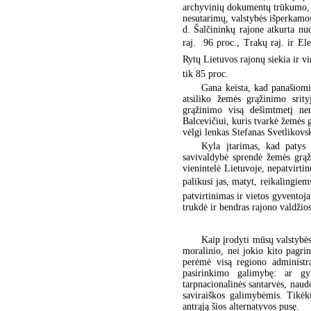
archyvinių dokumentų trūkumo, 
nesutarimų, valstybės išperkamo
d. Šalčininkų rajone atkurta n
raj.  96 proc., Trakų raj. ir E
Rytų Lietuvos rajonų siekia ir vir
tik 85 proc.
Gana keista, kad panašiomi
atsiliko žemės grąžinimo srit
grąžinimo visą dešimtmetį ner
Balcevičiui, kuris tvarkė žemės 
vėlgi lenkas Stefanas Svetlikovs
Kyla įtarimas, kad patys 
savivaldybė sprendė žemės grąž
vienintelė Lietuvoje, nepatvirti
palikusi jas, matyt, reikalingi
patvirtinimas ir vietos gyvento
trukdė ir bendras rajono valdži
Kaip įrodyti mūsų valstybės 
moralinio, nei jokio kito pagri
perėmė visą regiono administra
pasirinkimo galimybę: ar gyv
tarpnacionalinės santarvės, naud
saviraiškos galimybėmis. Tikėk
antrąją šios alternatyvos pusę.