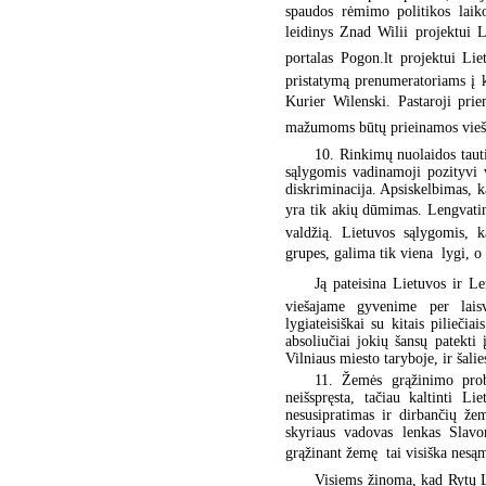
spaudos rėmimo politikos laiko
leidinys Znad Wilii projektui 
portalas Pogon.lt projektui Li
pristatymą prenumeratoriams į k
Kurier Wilenski. Pastaroji pr
mažumoms būtų prieinamos viešo
10. Rinkimų nuolaidos taut
sąlygomis vadinamoji pozityvi v
diskriminacija. Apsiskelbimas, 
yra tik akių dūmimas. Lengvatini
valdžią. Lietuvos sąlygomis, k
grupes, galima tik viena  lygi, 
Ją pateisina Lietuvos ir Le
viešajame gyvenime per laisva
lygiateisiškai su kitais piliečia
absoliučiai jokių šansų patekt
Vilniaus miesto taryboje, ir šali
11. Žemės grąžinimo prob
neišspręsta, tačiau kaltinti L
nesusipratimas ir dirbančių že
skyriaus vadovas lenkas Slavo
grąžinant žemę  tai visiška nes
Visiems žinoma, kad Rytų L