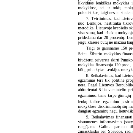
likviduos lenkiškas mokyklas i
mokyklose, tai ir tokių mokyk
polonistikos, taigi nesant student
7. Tvirtinimas, kad Lietuv
nuo Lenkijos, neatitinka tikro
metodika. Lietuvoje krepšelis sk
visą sumą, kad užtektų mokytoj
pridedama dar 20 procentų. Lenk
jeigu klasėse būtų ne mažiau ka
Taigi to garsinamo 150 pr
Seinų Žiburio mokyklos finan
biudžetui priversta skirti Puns
mokyklas finansuoja 120 proc., 
būtų pritaikytas Lenkijos mokyk
8. Reikalavimas, kad Lietuv
egzaminas tėra tik politinė pr
nėra. Pagal Lietuvos Respubliko
abiturientai šalia vienintelio 
egzaminus, tame tarpe gimtųjų 
lenkų kalbos egzamino pasiri
mokyklose diskriminuotų šių moky
daugiau egzaminų negu lietuviš
9. Reikalavimas finansuoti
visuomenės informavimo įstatym
rengėjams. Galima parama tik
žiniasklaidai per Spaudos, rad