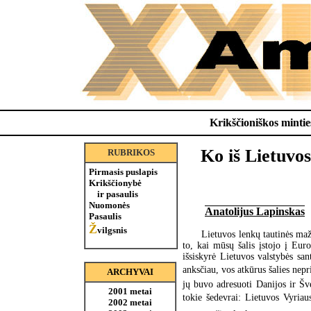
Krikščioniškos minties
Ko iš Lietuvo
RUBRIKOS
Pirmasis puslapis
Krikščionybė
ir pasaulis
Nuomonės
Anatolijus Lapinskas
Pasaulis
Ž
vilgsnis
Lietuvos lenkų tautinės maž
to, kai mūsų šalis įstojo į Eu
išsiskyrė Lietuvos valstybės sa
anksčiau, vos atkūrus šalies nepr
ARCHYVAI
jų buvo adresuoti Danijos ir Š
2001 metai
tokie šedevrai: Lietuvos Vyria
2002 metai