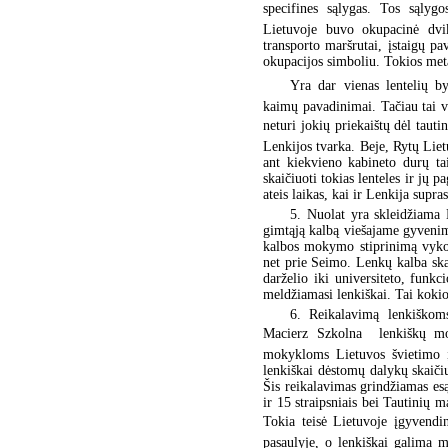
specifines sąlygas. Tos sąlyg
Lietuvoje buvo okupacinė dvik
transporto maršrutai, įstaigų pa
okupacijos simboliu. Tokios met
Yra dar vienas lentelių by
kaimų pavadinimai. Tačiau tai vi
neturi jokių priekaištų dėl tautin
Lenkijos tvarka. Beje, Rytų Liet
ant kiekvieno kabineto durų ta
skaičiuoti tokias lenteles ir jų 
ateis laikas, kai ir Lenkija supr
5. Nuolat yra skleidžiama 
gimtąją kalbą viešajame gyvenime
kalbos mokymo stiprinimą vyko l
net prie Seimo. Lenkų kalba ska
darželio iki universiteto, funk
meldžiamasi lenkiškai. Tai kokio
6. Reikalavimą lenkiškoms
Macierz Szkolna  lenkiškų 
mokykloms Lietuvos švietimo įs
lenkiškai dėstomų dalykų skaič
Šis reikalavimas grindžiamas esą
ir 15 straipsniais bei Tautini
Tokia teisė Lietuvoje įgyvendi
pasaulyje, o lenkiškai galima m