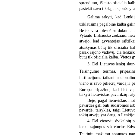
sprendimo, išleisto oficialia kal
pasiekti savo tikslą; abejonės y
Galima sakyti, kad Lenkijo
užklausimą pagalbine kalba galim
Be to, visa tolesnė su dokumentu
Vytauto Liškausko žodžiais, liet
atvejo, kad gyventojas raštiška
atsakymas būtų tik oficialia ka
pasak rajono vadovų, čia lenkišk
būtų tik oficialia kalba. Vietos g
3. Dėl Lietuvos lenkų skund
Teisingumo teismas, pripažin
institucijoms taikant nacionalin
vieno iš savo piliečių vardą ir p
Europa pripažino, kad Lietuva, 
taikyti lietuviškus pavardžių raš
Beje, pagal lietuviškus mo
pavardės gali būti sudaromos arba
pavardė, taisykles, taigi Lietu
tokių atvejų yra daug, o Lenkijo
4. Dėl vietovių dvikalbių p
lenkų sąjungos sekretorius Edv
Tautinių mažumų apsaugos pagri