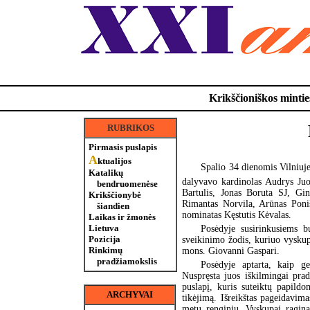
Krikščioniškos minties
RUBRIKOS
Pirmasis puslapis
A
ktualijos
Spalio 34 dienomis Vilniu
Katalikų
dalyvavo kardinolas Audrys Juo
bendruomenėse
Bartulis, Jonas Boruta SJ, Gin
Krikščionybė
Rimantas Norvila, Arūnas Poni
šiandien
nominatas Kęstutis Kėvalas.
Laikas ir žmonės
Lietuva
Posėdyje susirinkusiems b
Pozicija
sveikinimo žodis, kuriuo vyskupa
Rinkimų
mons. Giovanni Gaspari.
pradžiamokslis
Posėdyje aptarta, kaip g
Nuspręsta juos iškilmingai prad
puslapį, kuris suteiktų papild
ARCHYVAI
tikėjimą. Išreikštas pageidavima
metų renginių. Vyskupai ragina 