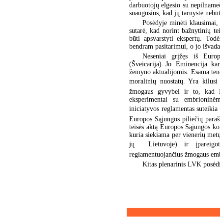
darbuotojų elgesio su nepilnameč
suaugusius, kad jų tarnystė nebū
Posėdyje minėti klausimai, 
sutarė, kad norint bažnytinių te
būti apsvarstyti ekspertų. Todė
bendram pasitarimui, o jo išvada
Neseniai grįžęs iš Euro
(Šveicarija) Jo Eminencija kar
žemyno aktualijomis. Esama tende
moralinių nuostatų. Yra kilusi
žmogaus gyvybei ir to, kad E
eksperimentai su embrioninėmi
iniciatyvos reglamentas suteiki
Europos Sąjungos piliečių paraš
teisės aktą Europos Sąjungos kom
kuria siekiama per vienerių metų
jų  Lietuvoje) ir įpareig
reglamentuojančius žmogaus em
Kitas plenarinis LVK posėd