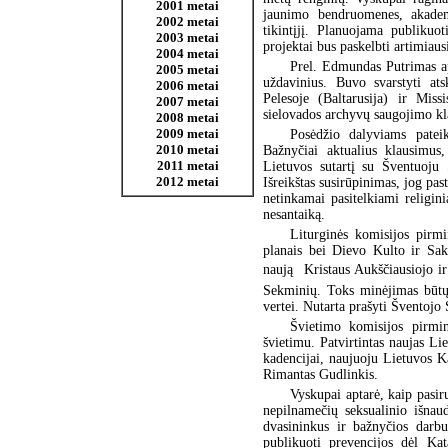
2001 metai
jaunimo bendruomenes, akademi
2002 metai
tikintįjį. Planuojama publikuo
2003 metai
projektai bus paskelbti artimiaus
2004 metai
Prel. Edmundas Putrimas apž
2005 metai
uždavinius. Buvo svarstyti ats
2006 metai
Pelesoje (Baltarusija) ir Mis
2007 metai
sielovados archyvų saugojimo kl
2008 metai
2009 metai
Posėdžio dalyviams pateik
2010 metai
Bažnyčiai aktualius klausimus
2011 metai
Lietuvos sutartį su Šventuoju 
2012 metai
Išreikštas susirūpinimas, jog pas
netinkamai pasitelkiami religini
nesantaiką.
Liturginės komisijos pirmi
planais bei Dievo Kulto ir Sak
naują  Kristaus Aukščiausiojo 
Sekminių. Toks minėjimas būtų 
vertei. Nutarta prašyti Šventojo 
Švietimo komisijos pirmin
švietimu. Patvirtintas naujas L
kadencijai, naujuoju Lietuvos K
Rimantas Gudlinkis.
Vyskupai aptarė, kaip pasir
nepilnamečių seksualinio išnau
dvasininkus ir bažnyčios darbu
publikuoti prevencijos dėl Kat