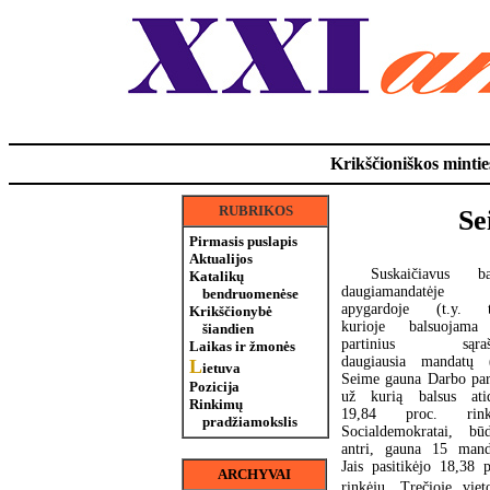
Krikščioniškos minties
RUBRIKOS
Se
Pirmasis puslapis
Aktualijos
Suskaičiavus ba
Katalikų
daugiamandatėje
bendruomenėse
apygardoje (t.y. t
Krikščionybė
kurioje balsuojam
šiandien
partinius sąrašu
Laikas ir žmonės
daugiausia mandatų 
L
ietuva
Seime gauna Darbo part
Pozicija
už kurią balsus ati
Rinkimų
19,84 proc. rinkė
pradžiamokslis
Socialdemokratai, bū
antri, gauna 15 mand
Jais pasitikėjo 18,38 p
ARCHYVAI
rinkėjų. Trečioje vieto