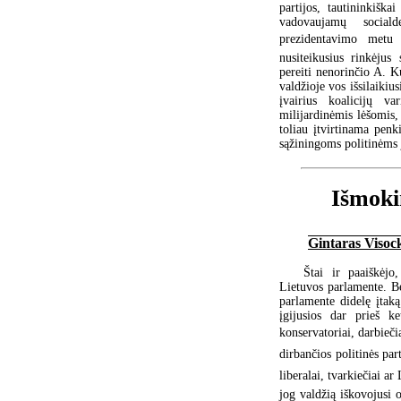
partijos, tautininkišk
vadovaujamų sociald
prezidentavimo metu 
nusiteikusius rinkėjus
pereiti nenorinčio A. 
valdžioje vos išsilaikiu
įvairius koalicijų v
milijardinėmis lėšomis,
toliau įtvirtinama penki
sąžiningoms politinėms
Išmoki
Gintaras Visoc
Štai ir paaiškėjo
Lietuvos parlamente. Be
parlamente didelę įtaką
įgijusios dar prieš ke
konservatoriai, darbieči
dirbančios politinės part
liberalai, tvarkiečiai a
jog valdžią iškovojusi o