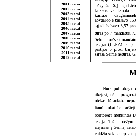
2001 metai
Tėvynės Sąjunga-Liet
2002 metai
krikščionys demokratai
2003 metai
kuriuos daugiamanda
2004 metai
apygardoje balsavo 15,0
2005 metai
sąjūdį balsavo 8,57 proc
2006 metai
turės po 7 mandatus. 7,3
2007 metai
2008 metai
Seime turės 6 mandatus
2009 metai
akcijai (LLRA), ši par
2010 metai
partijos 5 proc. barje
2011 metai
sąrašą Seime neturės. Ga
2012 metai
Mu
Nors politologai 
tikėjosi, tačiau prognoz
niekas iš anksto nepran
liaudininkai bei aršiej
politologų menkintas Dr
akcija. Tačiau nežymi
atėjimas į Seimą nelabai
valdžia suksis tarp jau 