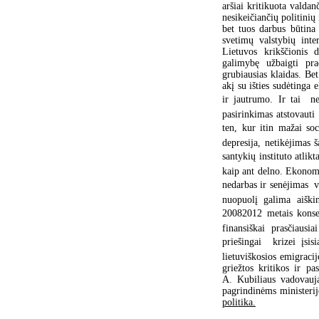
aršiai kritikuota valda
nesikeičiančių politinių
bet tuos darbus būtina 
svetimų valstybių inte
Lietuvos krikščionis 
galimybę užbaigti pra
grubiausias klaidas. Bet
akį su išties sudėtinga
ir jautrumo. Ir tai  n
pasirinkimas atstovauti 
ten, kur itin mažai soc
depresija, netikėjimas š
santykių instituto atlik
kaip ant delno. Ekonomi
nedarbas ir senėjimas  
nuopuolį galima aiškin
20082012 metais konser
finansiškai prasčiausi
priešingai  krizei įsi
lietuviškosios emigraci
griežtos kritikos ir p
A. Kubiliaus vadovauja
pagrindinėms ministerij
politika.