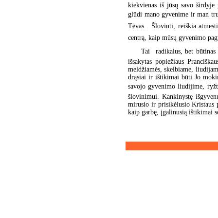
kiekvienas iš jūsų savo širdyje 
glūdi mano gyvenime ir man trukd
Tėvas.  Šlovinti, reiškia atmest
centrą, kaip mūsų gyvenimo pagri
Tai  radikalus, bet būtina
išsakytas popiežiaus Pranciška
meldžiamės, skelbiame, liudijam
drąsiai ir ištikimai būti Jo mokin
savojo gyvenimo liudijime, ryžti
šlovinimui. Kankinystę išgyvenu
mirusio ir prisikėlusio Kristau
kaip garbę, įgalinusią ištikimai 