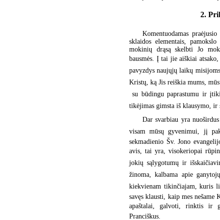
2. Pri
Komentuodamas praėjusio se
sklaidos elementais, pamokslo 
mokinių drąsą skelbti Jo moky
bausmės. Į tai jie aiškiai atsako,
pavyzdys naujųjų laikų misijoms,
Kristų, ką Jis reiškia mums, m
 su būdingu paprastumu ir įti
tikėjimas gimsta iš klausymo, ir
Dar svarbiau yra nuoširdus 
visam mūsų gyvenimui, jį pakei
sekmadienio Šv. Jono evangelijo
avis, tai yra, visokeriopai rūpi
jokių sąlygotumų ir išskaičiav
žinoma, kalbama apie ganytojų 
kiekvienam tikinčiajam, kuris li
savęs klausti, kaip mes nešame Kr
apaštalai, galvoti, rinktis ir
Pranciškus.