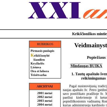
Krikščioniškos minties
Veidmainyst
RUBRIKOS
Pirmasis puslapis
K
rikščionybė
Popiežiaus 
šiandien
Kryžkelės
Mindaugas BUIKA
Lietuva
Ora et labora
1. Tautų apaštalo šve
Teisėtvarka
reikšmingumas
Pagal nusistovėjusią tradici
ARCHYVAI
naujas apaštalo šv. Petro įpėdini
2001 metai
savo pontifikato pradžioje šv. 
2002 metai
paeiliui kiekvienoje iš ketu
2003 metai
popiežiškosiomis vadinamų Rom
2004 metai
kurias administruoja kardinolo ti