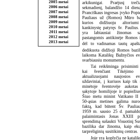
2005 metai
arkikunigai. Praėjusį treč
2006 metai
sekmadienį, balandžio 14 dieną
2007 metai
Pranciškaus ingresas įvyko Popie
2008 metai
Pauliaus už (Romos) Mūro baz
2009 metai
kurios didžiuoju altoriumi
2010 metai
kankinystę patyręs šv. Paulius
2011 metai
yra labiausiai žinomas s
2012 metai
pastangomis antikinėje Romos i
2013 metai
dėl to vadinamas tautų apašta
dedikuota didžioji Romos bazil
laikoma Katalikų Bažnyčios eva
svarbiausiu monumentu.
Tai reikšminga prisiminti
kai švenčiant Tikėjimo 
aktualizuojami naujosios eva
uždaviniai, į kuriuos kaip tik 
minėtoje šventovėje aukotas
sakytoje homilijoje ir popiežiu
Šiuo metu minint Vatikano II
50-ąsias metines galima nurod
faktą, kad būtent Šv. Pauliau
1959 m. sausio 25 d. pamaldo
palaimintasis Jonas XXIII p
sprendimą sušaukti Visuotinį Su
bazilika dar žinoma, kaip ek
tarpreliginių susitikimų centras.
Joje yra koplyčia ne katalik