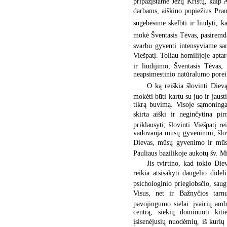
pripažįstame Jėzų Kristų, kaip 
darbams, aiškino popiežius Pran
sugebėsime skelbti ir liudyti, ka
mokė Šventasis Tėvas, pasiremda
svarbu gyventi intensyviame san
Viešpatį. Toliau homilijoje apt
ir liudijimo, Šventasis Tėvas
neapsimestinio natūralumo porei
O ką reiškia šlovinti Diev
mokėti būti kartu su juo ir jausti
tikrą buvimą. Visoje sąmoningai
skirta aiški ir neginčytina pi
priklausyti; šlovinti Viešpatį rei
vadovauja mūsų gyvenimui; šlovin
Dievas, mūsų gyvenimo ir mūsų 
Pauliaus bazilikoje aukotų šv. Mi
Jis tvirtino, kad tokio Die
reikia atsisakyti daugelio did
psichologinio prieglobsčio, sau
Visus, net ir Bažnyčios tarnu
pavojingumo sielai: įvairių am
centrą, siekių dominuoti kiti
įsisenėjusių nuodėmių, iš kurių