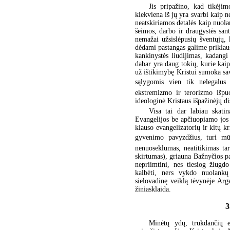
Jis pripažino, kad tikėjim
kiekviena iš jų yra svarbi kaip n
neatskiriamos detalės kaip nuol
šeimos, darbo ir draugystės sa
nemažai užsislėpusių šventųjų, 
dėdami pastangas galime priklaus
kankinystės liudijimas, kadangi
dabar yra daug tokių, kurie kaip
už ištikimybę Kristui sumoka sav
sąlygomis vien tik nelegalus
ekstremizmo ir terorizmo išpuo
ideologinė Kristaus išpažinėjų d
Visa tai dar labiau skati
Evangelijos be apčiuopiamo jos 
klauso evangelizatorių ir kitų kr
gyvenimo pavyzdžius, turi mūs
nenuoseklumas, neatitikimas ta
skirtumas), griauna Bažnyčios pa
nepriimtini, nes tiesiog žlugdo
kalbėti, ners vykdo nuolankų
sielovadinę veiklą tėvynėje Arge
žiniasklaida.
3
Minėtų ydų, trukdančių eva