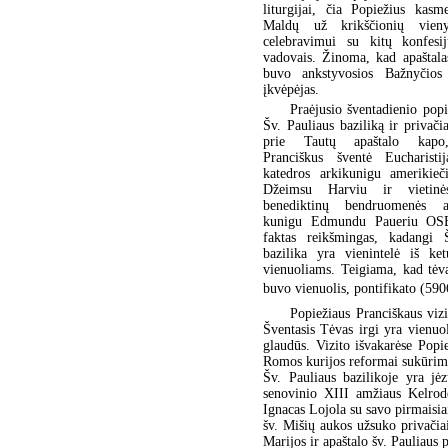
liturgijai, čia Popiežius kasm
Maldų už krikščionių vieny
celebravimui su kitų konfesij
vadovais. Žinoma, kad apaštala
buvo ankstyvosios Bažnyčios
įkvėpėjas.
Praėjusio šventadienio popi
Šv. Pauliaus baziliką ir privači
prie Tautų apaštalo kapo,
Pranciškus šventė Eucharisti
katedros arkikunigu amerikieč
Džeimsu Harviu ir vietinė
benediktinų bendruomenės 
kunigu Edmundu Paueriu OSB.
faktas reikšmingas, kadangi 
bazilika yra vienintelė iš ke
vienuoliams. Teigiama, kad tėva
buvo vienuolis, pontifikato (590
Popiežiaus Pranciškaus vizi
Šventasis Tėvas irgi yra vienuol
glaudūs. Vizito išvakarėse Popi
Romos kurijos reformai sukūrimą 
Šv. Pauliaus bazilikoje yra jė
senovinio XIII amžiaus Kelrod
Ignacas Lojola su savo pirmaisia
šv. Mišių aukos užsuko privačia
Marijos ir apaštalo šv. Pauliaus