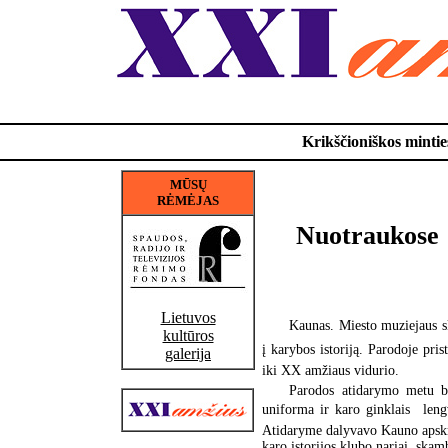
Krikščioniškos minties
MŪSŲ
RĖMĖJAS
Nuotraukose 
Lietuvos
Kaunas. Miesto muziejaus sk
kultūros
į karybos istoriją. Parodoje pr
galerija
iki XX amžiaus vidurio.
Parodos atidarymo metu b
uniforma ir karo ginklais  leng
Atidaryme dalyvavo Kauno apskri
karo istorijos klubo nariai, ska