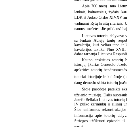
Apie 700 metų  nuo Lietuvo
lenkais, baltarusiais, žydais, k
LDK iš Aukso Ordos XIVXV amžiu
vadinami Rytų kraštų riteriais. 
namus  mečetes. Jie priklausė b
Lietuvos totoriai dalyvavo 
su lenkais Abiejų tautų respu
kavalerija, kuri vėliau tapo ir
kavalerijos taktika. Nuo XVIII 
dabar tarnauja Lietuvos Respubli
Kauno apskrities totorių 
istoriją. Įkurtas Generolo Juze
apskrities totorių bendruomenės
totoriai istorijoje ir kultūroje
daug dėmesio skirta totorių įnašui
Šioje parodoje pateikti ek
užsienio muziejų. Dalis nuotraukų
Juzefo Beliako Lietuvos totorių 
IV pulko karininkų ir eilinių u
Šios uniformos rekonstrukcijo
informacija apie totorių daly
Striogos užfiksuoti epizodai iš
nariai.