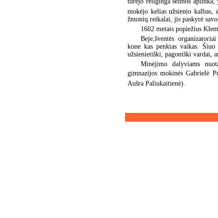
turėjo religinga šeimos aplinka
mokėjo kelias užsienio kalbas, ė
žmonių reikalai, jis paskyrė savo
1602 metais popiežius Klem
Beje,šventės organizatoria
kone kas penktas vaikas. Šiuo 
užsienietiški, pagoniški vardai, 
Minėjimo dalyviams nuotai
gimnazijos mokinės Gabrielė Puk
Aušra Paliukaitienė).