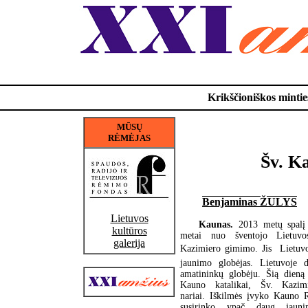
Krikščioniškos minties
MŪSŲ
RĖMĖJAS
Šv. Ka
Benjaminas ŽULYS
Lietuvos
Kaunas.
2013 metų spalį
kultūros
metai nuo šventojo Lietuvos
galerija
Kazimiero gimimo. Jis  Lietuvo
jaunimo globėjas. Lietuvoje 
amatininkų globėju. Šią dieną
Kauno katalikai, Šv. Kazim
nariai. Iškilmės įvyko Kauno R
susirinko ypač daug jauni