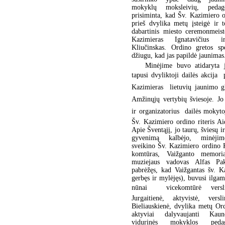
mokyklų moksleivių, peda
prisiminta, kad Šv. Kazimiero 
prieš dvylika metų įsteigė ir t
dabartinis miesto ceremonmeist
Kazimieras Ignatavičius i
Kliučinskas. Ordino gretos spė
džiugu, kad jas papildė jaunimas
Minėjime buvo atidaryta j
tapusi dvyliktoji dailės akcija  
Kazimieras  lietuvių jaunimo g
Amžinųjų vertybių šviesoje. J
ir organizatorius  dailės mokyto
Šv. Kazimiero ordino riteris Ai
Apie Šventąjį, jo taurų, šviesų i
gyvenimą kalbėjo, minėjim
sveikino Šv. Kazimiero ordino 
komtūras, Vaižganto memoria
muziejaus vadovas Alfas Pak
pabrėžęs, kad Vaižgantas šv. K
gerbęs ir mylėjęs), buvusi ilga
nūnai  vicekomtūrė versl
Jurgaitienė, aktyvistė, vers
Bieliauskienė, dvylika metų Or
aktyviai dalyvaujanti Kau
vidurinės mokyklos ped