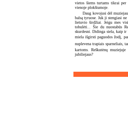
vietos šiems turtams tikrai pe
vienoje plokštumoje.
Daug kovojusi dėl muziejaus 
balsą tyruose. Juk ji stengiasi n
lietuvio širdžiai. Jeigu mes v
tobulėti... Šie du nuostabūs R
skurdesni. Didinga siela, kaip i
miela išgirsti paguodos žodį, pa
nuplevena trapiais sparneliais, t
kartoms. Reškutėnų muziejuje 
jubiliejaus?