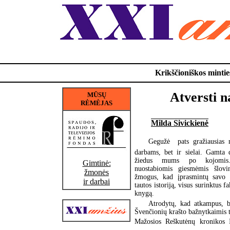
Krikščioniškos minties
Atversti na
MŪSŲ
RĖMĖJAS
Milda Sivickienė
Gegužė  pats gražiausias 
darbams, bet ir sielai. Gamta 
žiedus mums po kojomis.
Gimtinė:
nuostabiomis giesmėmis šlovi
žmonės
žmogus, kad įprasmintų savo 
ir darbai
tautos istoriją, visus surinktus f
knygą.
Atrodytų, kad atkampus, be
Švenčionių krašto bažnytkaimis t
Mažosios Reškutėnų kronikos 