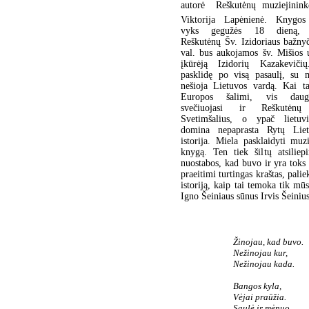
autorė  Reškutėnų muziejinink
Viktorija Lapėnienė. Knygos 
vyks gegužės 18 dieną, s
Reškutėnų Šv. Izidoriaus bažny
val. bus aukojamos šv. Mišios 
įkūrėją Izidorių Kazakevičių
pasklidę po visą pasaulį, su m
nešioja Lietuvos vardą. Kai t
Europos šalimi, vis daugi
svečiuojasi ir Reškutėnų 
Svetimšalius, o ypač lietuvi
domina nepaprasta Rytų Liet
istorija. Miela pasklaidyti muz
knygą. Ten tiek šiltų atsiliep
nuostabos, kad buvo ir yra toks 
praeitimi turtingas kraštas, pali
istoriją, kaip tai temoka tik mū
Igno Šeiniaus sūnus Irvis Šeiniu
Žinojau, kad buvo.
Nežinojau kur,
Nežinojau kada.
Bangos kyla,
Vėjai praūžia.
Saulė ir mėnuo