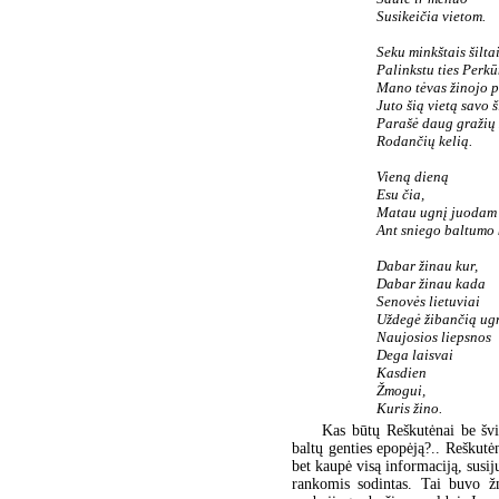
Susikeičia vietom.
Seku minkštais šilta
Palinkstu ties Perk
Mano tėvas žinojo p
Juto šią vietą savo š
Parašė daug gražių 
Rodančių kelią.
Vieną dieną
Esu čia,
Matau ugnį juodam
Ant sniego baltumo 
Dabar žinau kur,
Dabar žinau kada
Senovės lietuviai
Uždegė žibančią ugn
Naujosios liepsnos
Dega laisvai
Kasdien
Žmogui,
Kuris žino.
Kas būtų Reškutėnai be švi
baltų genties epopėją?.. Reškutė
bet kaupė visą informaciją, susiju
rankomis sodintas. Tai buvo žm