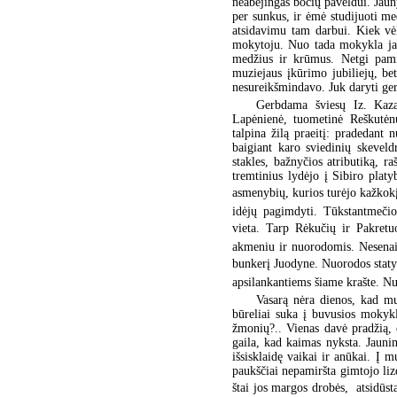
neabejingas bočių paveldui. Jaun
per sunkus, ir ėmė studijuoti m
atsidavimu tam darbui. Kiek vė
mokytoju. Nuo tada mokykla jam 
medžius ir krūmus. Netgi pami
muziejaus įkūrimo jubiliejų, bet
nesureikšmindavo. Juk daryti ge
Gerbdama šviesų Iz. Kazak
Lapėnienė, tuometinė Reškutėnų
talpina žilą praeitį: pradedant 
baigiant karo sviedinių skeveld
stakles, bažnyčios atributiką, r
tremtinius lydėjo į Sibiro platy
asmenybių, kurios turėjo kažkokį
idėjų pagimdyti. Tūkstantmečio
vieta. Tarp Rėkučių ir Pakretu
akmeniu ir nuorodomis. Nesenai 
bunkerį Juodyne. Nuorodos statyb
apsilankantiems šiame krašte. N
Vasarą nėra dienos, kad mu
būreliai suka į buvusios mokykl
žmonių?.. Vienas davė pradžią, o
gaila, kad kaimas nyksta. Jaunim
išsisklaidę vaikai ir anūkai. Į 
paukščiai nepamiršta gimtojo lizd
štai jos margos drobės,  atsidū