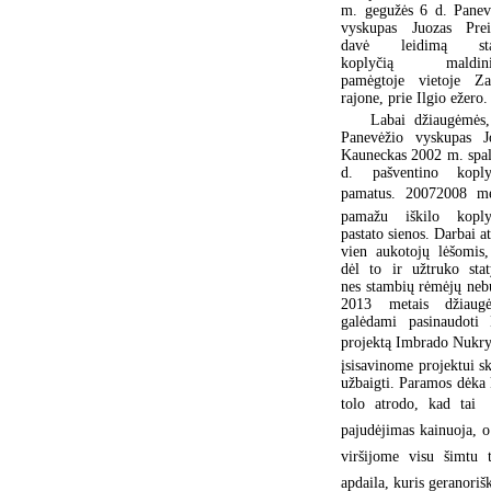
m. gegužės 6 d. Panev
vyskupas Juozas Prei
davė leidimą stat
koplyčią maldini
pamėgtoje vietoje Za
rajone, prie Ilgio ežero.
Labai džiaugėmės,
Panevėžio vyskupas J
Kauneckas 2002 m. spal
d. pašventino koply
pamatus. 20072008 me
pamažu iškilo koply
pastato sienos. Darbai at
vien aukotojų lėšomis,
dėl to ir užtruko stat
nes stambių rėmėjų neb
2013 metais džiaug
galėdami pasinaudoti
projektą Imbrado Nukryž
įsisavinome projektui s
užbaigti. Paramos dėka k
tolo atrodo, kad tai 
pajudėjimas kainuoja, 
viršijome visu šimtu 
apdaila, kuris geranoriš