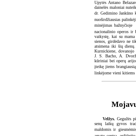
Upytės Antano Belazaro
dainelės maloniai nutei
dr. Gedimino Jankūno ka
nuoširdžiausias palinkė
minėjimas bažnyčioje  
nacionalinio operos ir 
vaikystę, kai su mama 
sienos, girdėdavo ne t
atsimena iki šių dienų
Kurnickiene, dovanojo 
J. S. Bacho, A. Dvorž
kūriniai bei operų arij
įteikę jiems brangiausią
linkėjome vieni kitiems
Mojavų
Velžys.
Gegužės pi
senų laikų gyvos trad
maldomis ir giesmėmis
amatų centrą, apžiūrėjo