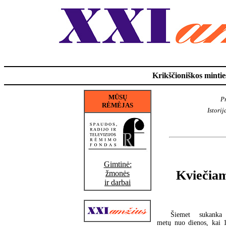
Krikščioniškos minties
MŪSŲ
Pr
RĖMĖJAS
Istorij
Gimtinė:
Kviečiame
žmonės
ir darbai
Šiemet sukanka
metų nuo dienos, kai 