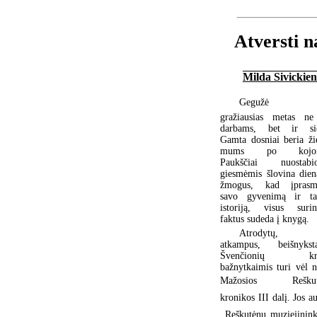
Atversti na
Milda Sivickien
Gegužė  p
gražiausias metas ne
darbams, bet ir sie
Gamta dosniai beria ži
mums po kojom
Paukščiai nuostabi
giesmėmis šlovina dien
žmogus, kad įprasm
savo gyvenimą ir ta
istoriją, visus surin
faktus sudeda į knygą.
Atrodytų, 
atkampus, beišnyksta
Švenčionių kra
bažnytkaimis turi vėl n
Mažosios Reškut
kronikos III dalį. Jos a
 Reškutėnų muziejinink