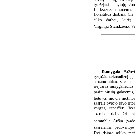
grožėjosi tapytojų J
Burkšienės riešinėmis,
floristikos darbais. Čia
šilko darbai, kurių
Virginija Stundžienė. V
Ramygala.
Bažnyč
gegužės sekmadienį gl
amžino atilsio savo ma
išėjusius ramygaliečius
pasipuošusią gėlėtomis
lietuvės moters-motinos
skarelė bylojo savo isto
vargus, rūpesčius, šve
skambant dainai Oi mot
ansamblis Aušra (vad
skarelėmis, padovanojo
Dvi dainas atliko maž