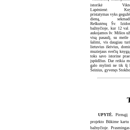
istorikė Viktor
Lapėnienė. Kny
pristatymas vyks gegužė
dieną, sekmadie
Reškutėnų Šv. Izidor
bažnyčioje, kur 12 val.
aukojamos šv. Mišios už
visą pasaulį, su meile
šalimi, vis daugiau tur
lietuvius išeivius, dom
muziejaus svečių knygą.
toks savo istorine prae
įspūdžius. Dar reikia mo
galo mylinti ne tik šį 
Šeinius, gyvenęs Stokho
UPYTĖ.
Pirmąjį 
projekto Būkime kartu
bažnyčioje. Prasmingas