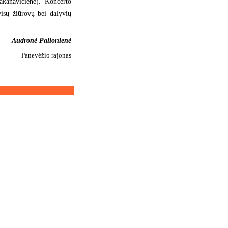
kanavičienė). Koncerto
visų žiūrovų bei dalyvių
Audronė Palionienė
Panevėžio rajonas