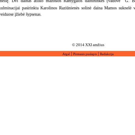
meilę. Dvi dainas atliko mažosios Ramygalos dainininkės (vadovė  G. Ba
kulminacijai pasirinkta Karolinos Raziūnienės solinė daina Mamos suknelė 
veiduose įžiebė šypsenas.
© 2014 XXI amžius
|
|
Atgal
Pirmasis puslapis
Redakcija