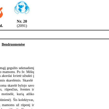
Nr. 20
6 d.
(2091)
Bendruomenėse
irmąjį gegužės sekmadienį
avo mamoms. Po šv. Mišių
 akordai kvietė užsukti į
mis skarelėmis. Skarelė 
stoma skarelė bylojo savo
s, rūpesčius, šventes ir
motinėlė, kurią atliko
iūnienė). Šis kolektyvas,
ką mamoms už rūpestį ir