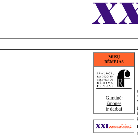
MŪSŲ
RĖMĖJAS
Gimtinė:
žmonės
ir darbai