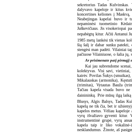
sekretorius Tadas Kulvinskas. 
dalyvavo kapeloje ir kitus kvi
koncertines keliones į Maskvą,
Neabejingas kapelai buvo ir t
nepaminėsi tuometinio Kėdai
Juškevičiaus. Jis visokeriopai p
nepabėgtų kitur. Ačiū Antanui Ju
1985 metų lankėsi tik vienas kol
šią šalį ir dabar sunku patekti
stengėsi man padėti. Vilainiai t
pačiuose Vilainiuose, o šalia jų, 
Ar prisimenate patį pirmąjį 
Kai jau subrendome scenai,
kolektyvas. Visi savi, vietiniai
kairės: Povilas Šukys (smuikas),
Mikalauskas (armonika), Kęstuti
(trimitas), Vytautas Bauža (tri
Tačiau kapela visada buvo ne 
dainininkų. Prie mūsų ilgą laiką
Blusys, Algis Balsys, Tadas Ku
kapelą ne tik čia, bet ir užsieny
kapelos metus. Vėliau kapeloje a
vyrų išvažiavo gyventi kitur. 
instrumentinė grupė, vyrų ansa
kapela taip ir liko vokalinė-
nesklandumus. Žinote, aš pasigen