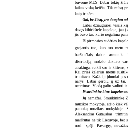
buvome MES. Dabar tokių žiūrov
laikas viską keičia. Tik mūsų pr
kaip ir nėra.
Gal, be Jūsų, yra daugiau to
Labai džiaugiuosi visais ka
davęs kibirkštėlę kapeloje, jau 
jis buvo tas, kurio negalima pam
Iš pirmosios sudėties kapel
grojantis tuo, kuo tuo metu re
barškučiais, dabar  armonika. 
disertaciją mokslo daktaro va
atsakinga, reikli sau ir kitiems
Kai prieš kelerius metus susitik
trimitavo. Kažkaip įdomiai pas 
narys. Labai gerbiu jį už tai
neartimas. Vladą galiu vadinti ir
Išvardinkite kitus kapelos se
Jų nemažai. Smuikininkę Zi
muzikos mokytoja, atėjo kiek vėli
pamokų muzikos mokykloje. Sun
Aleksandras Gutauskas  trimiti
maršrutas ne tik Lietuvoje, bet s
nori  spėji. Pavargęs, nuvaži