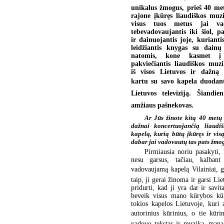
unikalus žmogus, prieš 40 me
rajone įkūręs liaudiškos muz
visus tuos metus jai va
tebevadovaujantis iki šiol, pa
ir dainuojantis joje, kurianti
leidžiantis knygas su dainų 
natomis, kone kasmet į 
pakviečiantis liaudiškos muz
iš visos Lietuvos ir dažną 
kartu su savo kapela duodant
Lietuvos televiziją. Šiandie
amžiaus pašnekovas.
Ar Jūs žinote kitą 40 metų
dažnai koncertuojančią liaudi
kapelą, kurią būtų įkūręs ir visą
dabar jai vadovautų tas pats žmo
Pirmiausia noriu pasakyti, 
nesu garsus, tačiau, kalban
vadovaujamą kapelą Vilainiai, ga
taip, ji gerai žinoma ir garsi Li
pridurti, kad ji yra dar ir savit
beveik visus mano kūrybos kūr
tokios kapelos Lietuvoje, kuri 
autorinius kūrinius, o tie kūrin
vadovo tekstas ir muzika, mana