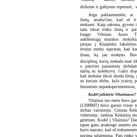
dirbome ir galėjome repetuoti,  
Jeigu paklaustumėte, ar
žinių, atsakyčiau, kad aš i
mokausi. Kaip sakoma, gyveni i
tada tikrai trūko žinių ir pati
baigęs Vilniaus Juozo Tal
aukštesniąją muzikos mokyk
įstojau į Klaipėdos fakultetu
dvejus metus supratau, kad kar
žinau, ką jau mokęsis. Buvo 
disciplinų, kurių niekada man tik
o patirties pasisemsiu dirbda
darbą su kolektyvu. Galiu drąs
kad mokslai tikrai duoda žinių, 
su kuriais dirbu, kyla įvairių p
žmonėmis nepaeksperimentuosi, nor
Kodėl įsikūrėte Vilainiuose?
Vilainiai tuo metu buvo gar
(LHMMT) buvo garsus visoje tuo
dirbau vairuotoju. Gimiau Kėd
vidurinėje, lankiau Kėdainių mu
gimtinės. Kodėl į Vilainius? Dar
tapau gana atsakingo asmens ats
kuris suprato, kad aš tinkamesni
norimą užsiėmimą. Pats rinko v