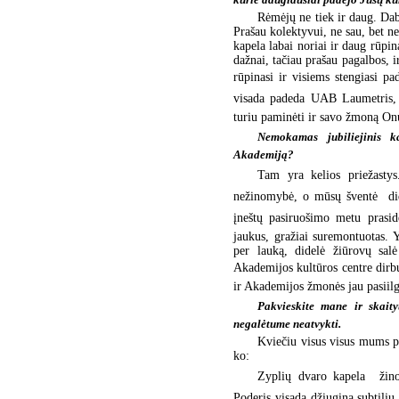
Rėmėjų ne tiek ir daug. Daba
Prašau kolektyvui, ne sau, bet ne
kapela labai noriai ir daug rūpi
dažnai, tačiau prašau pagalbos, 
rūpinasi ir visiems stengiasi pa
visada padeda UAB Laumetris, 
turiu paminėti ir savo žmoną Onu
Nemokamas jubiliejinis ka
Akademiją?
Tam yra kelios priežastys
nežinomybė, o mūsų šventė  did
įneštų pasiruošimo metu prasidė
jaukus, gražiai suremontuotas. Y
per lauką, didelė žiūrovų salė
Akademijos kultūros centre dirbu
ir Akademijos žmonės jau pasiilg
Pakvieskite mane ir skaity
negalėtume neatvykti.
Kviečiu visus visus mums pr
ko:
Zyplių dvaro kapela  ži
Poderis visada džiugina subtiliu g