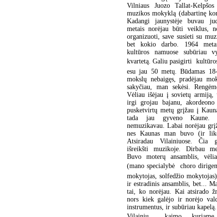
Vilniaus Juozo Tallat-Kelpšos 
muzikos mokyklą (dabartinę kon
Kadangi jaunystėje buvau jud
metais norėjau būti veiklus, n
organizuoti, save susieti su muz
bet kokio darbo. 1964 meta
kultūros namuose subūriau vy
kvartetą. Galiu pasigirti  kultūr
esu jau 50 metų. Būdamas 18-
mokslų nebaigęs, pradėjau moky
sakyčiau, man sekėsi. Rengėm
Vėliau išėjau į sovietų armiją, 
irgi grojau bajanu, akordeon
pusketvirtų metų grįžau į Kau
tada jau gyveno Kaune. 
nemuzikavau. Labai norėjau grįž
nes Kaunas man buvo (ir liko
Atsiradau Vilainiuose. Čia g
išreikšti muzikoje. Dirbau m
Buvo moterų ansamblis, vėlia
(mano specialybė  choro dirige
mokytojas, solfedžio mokytojas)
ir estradinis ansamblis, bet... M
tai, ko norėjau. Kai atsirado 
nors kiek galėjo ir norėjo val
instrumentus, ir subūriau kapel
Vilainių  kaimo, kuriame