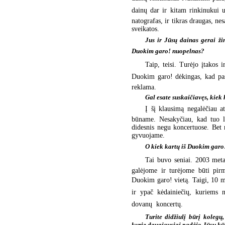
dainų dar ir kitam rinkinukui už
natografas, ir tikras draugas, n
sveikatos.
Jus ir Jūsų dainas gerai žin
Duokim garo! nuopelnas?
Taip, teisi. Turėjo įtakos i
Duokim garo! dėkingas, kad pas
reklama.
Gal esate suskaičiavęs, kiek 
Į šį klausimą negalėčiau a
būname. Nesakyčiau, kad tuo l
didesnis negu koncertuose. Bet 
gyvuojame.
O kiek kartų iš Duokim garo
Tai buvo seniai. 2003 meta
galėjome ir turėjome būti pir
Duokim garo! vietą. Taigi, 10
ir ypač kėdainiečių, kuriems 
dovanų  koncertų.
Turite didžiulį būrį kolegų
kurie daugiausiai padėjo Jūsų kū