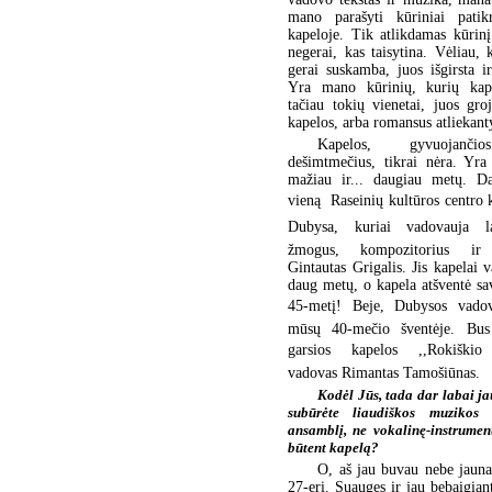
mano parašyti kūriniai patik
kapeloje. Tik atlikdamas kūrinį
negerai, kas taisytina. Vėliau, 
gerai suskamba, juos išgirsta ir
Yra mano kūrinių, kurių kape
tačiau tokių vienetai, juos gro
kapelos, arba romansus atliekanty
Kapelos, gyvuojanči
dešimtmečius, tikrai nėra. Yra
mažiau ir... daugiau metų. D
vieną  Raseinių kultūros centro
Dubysa, kuriai vadovauja l
žmogus, kompozitorius ir 
Gintautas Grigalis. Jis kapelai 
daug metų, o kapela atšventė s
45-metį! Beje, Dubysos vado
mūsų 40-mečio šventėje. Bus
garsios kapelos ,,Rokiškio 
vadovas Rimantas Tamošiūnas.
Kodėl Jūs, tada dar labai j
subūrėte liaudiškos muzikos
ansamblį, ne vokalinę-instrumen
būtent kapelą?
O, aš jau buvau nebe jaun
27-eri. Suaugęs ir jau bebaigian