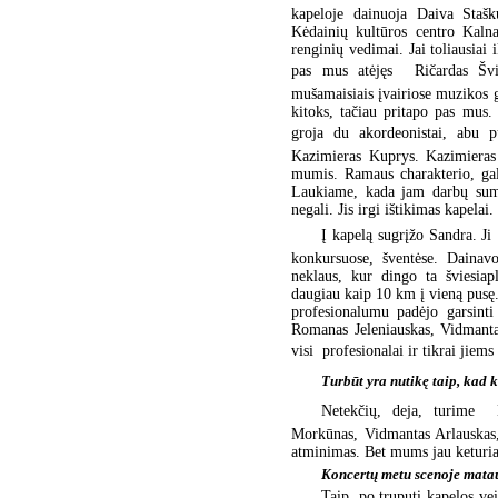
kapeloje dainuoja Daiva Stašk
Kėdainių kultūros centro Kalna
renginių vedimai. Jai toliausiai 
pas mus atėjęs  Ričardas Šv
mušamaisiais įvairiose muzikos gr
kitoks, tačiau pritapo pas mus. 
groja du akordeonistai, abu p
Kazimieras Kuprys. Kazimieras t
mumis. Ramaus charakterio, gali
Laukiame, kada jam darbų suma
negali. Jis irgi ištikimas kapela
Į kapelą sugrįžo Sandra. Ji 
konkursuose, šventėse. Dainav
neklaus, kur dingo ta šviesiap
daugiau kaip 10 km į vieną pusę.
profesionalumu padėjo garsinti
Romanas Jeleniauskas, Vidmantas
visi  profesionalai ir tikrai jie
Turbūt yra nutikę taip, kad ka
Netekčių, deja, turime  
Morkūnas, Vidmantas Arlauskas, 
atminimas. Bet mums jau keturias
Koncertų metu scenoje matau 
Taip, po truputį kapelos ve