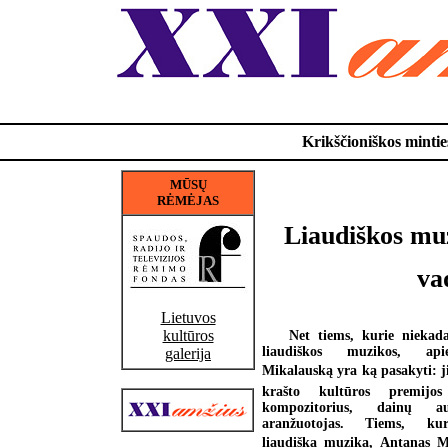
Krikščioniškos minties
MŪSŲ
RĖMĖJAS
Liaudiškos muzi
va
Lietuvos
kultūros
Net tiems, kurie niekada
liaudiškos muzikos, ap
galerija
Mikalauską yra ką pasakyti: ji
krašto kultūros premijos 
kompozitorius, dainų au
aranžuotojas. Tiems, ku
liaudiška muzika, Antanas Mi