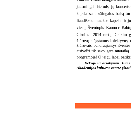
jausmingai. Berods, jų koncerto
kapela su lakštingalos balsą tur
liaudiškos muzikos kapela  ir j
vieną; Šventupis  Kauno r. Bab
Girnius  2014 metų Duokim ga
žiūrovų mėgstamus kolektyvus, n
žiūrovais bendraujantys šventės
atsivežti tik savo gerą nuotaiką.
programoje! O jeigu labai patiks
Dėkoju už atsakymus. Jums ir
Akademijos kultūros centre (Stotie