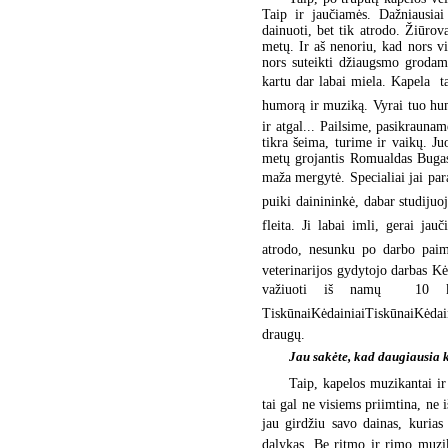
Taip ir jaučiamės. Dažniausiai 
dainuoti, bet tik atrodo. Žiūrov
metų. Ir aš nenoriu, kad nors vi
nors suteikti džiaugsmo grodam
kartu dar labai miela. Kapela  
humorą ir muziką. Vyrai tuo humo
ir atgal... Pailsime, pasikraun
tikra šeima, turime ir vaikų. J
metų grojantis Romualdas Bugas
maža mergytė. Specialiai jai para
puiki dainininkė, dabar studijuo
fleita. Ji labai imli, gerai jau
atrodo, nesunku po darbo paimti
veterinarijos gydytojo darbas Kė
važiuoti iš namų  10 kil
TiskūnaiKėdainiaiTiskūnaiKėd
draugų.
Jau sakėte, kad daugiausia k
Taip, kapelos muzikantai ir
tai gal ne visiems priimtina, ne 
jau girdžiu savo dainas, kurias 
dalykas. Be ritmo ir rimo muzik