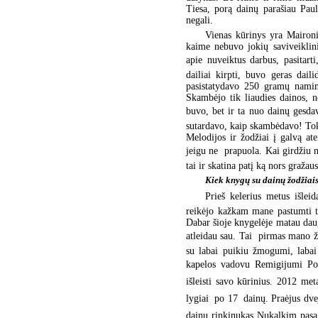
Tiesa, porą dainų parašiau Paul
negali.
Vienas kūrinys yra Maironi
kaime nebuvo jokių saviveiklin
apie nuveiktus darbus, pasitarti
dailiai kirpti, buvo geras dai
pasistatydavo 250 gramų naminu
Skambėjo tik liaudies dainos, n
buvo, bet ir ta nuo dainų gesda
sutardavo, kaip skambėdavo! Tokio
Melodijos ir žodžiai į galvą ate
jeigu ne  prapuola. Kai girdžiu 
tai ir skatina patį ką nors gražaus
Kiek knygų su dainų žodžiais 
Prieš kelerius metus išlei
reikėjo kažkam mane pastumti t
Dabar šioje knygelėje matau daug 
atleidau sau. Tai  pirmas mano 
su labai puikiu žmogumi, labai 
kapelos vadovu Remigijumi Pode
išleisti savo kūrinius. 2012 met
lygiai  po 17  dainų. Praėjus d
dainų rinkinukas Nukalkim pasag