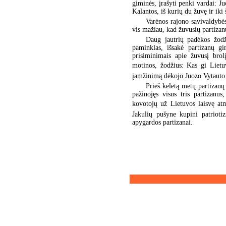
giminės, įrašyti penki vardai: Ju
Kalantos, iš kurių du žuvę ir iki 
Varėnos rajono savivaldybė
vis mažiau, kad žuvusių partiza
Daug jautrių padėkos žodži
paminklas, išsakė partizanų g
prisiminimais apie žuvusį brol
motinos, žodžius: Kas gi Liet
įamžinimą dėkojo Juozo Vytauto 
Prieš keletą metų partizan
pažinojęs visus tris partizanu
kovotojų už Lietuvos laisvę atm
Jakulių pušyne kupini patriot
apygardos partizanai.