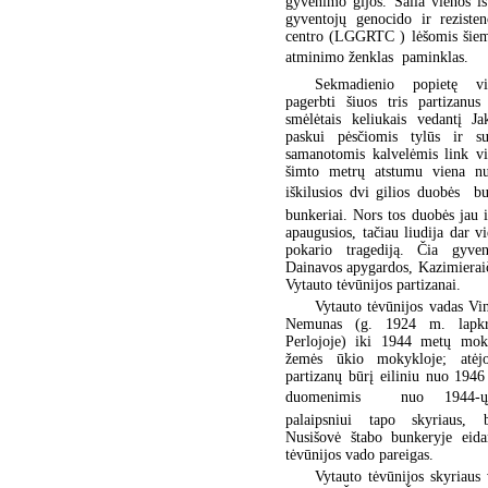
gyvenimo gijos. Šalia vienos i
gyventojų genocido ir rezisten
centro (LGGRTC ) lėšomis šieme
atminimo ženklas  paminklas.
Sekmadienio popietę vi
pagerbti šiuos tris partizanus
smėlėtais keliukais vedantį Ja
paskui pėsčiomis tylūs ir su
samanotomis kalvelėmis link vi
šimto metrų atstumu viena nu
iškilusios dvi gilios duobės  b
bunkeriai. Nors tos duobės jau
apaugusios, tačiau liudija dar v
pokario tragediją. Čia gyve
Dainavos apygardos, Kazimieraič
Vytauto tėvūnijos partizanai.
Vytauto tėvūnijos vadas Vi
Nemunas (g. 1924 m. lapkr
Perlojoje) iki 1944 metų mokė
žemės ūkio mokykloje; atė
partizanų būrį eiliniu nuo 1946
duomenimis  nuo 1944-ųj
palaipsniui tapo skyriaus, 
Nusišovė štabo bunkeryje eid
tėvūnijos vado pareigas.
Vytauto tėvūnijos skyriaus