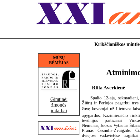
Krikščioniškos minties
MŪSŲ
RĖMĖJAS
Atminimo
Rūta Averkienė
Spalio 12-ąją, sekmadienį,
Gimtinė:
Žiūrų ir Perlojos pagerbti try
žmonės
žuvę kovotojai už Lietuvos lais
ir darbai
apygardos, Kazimieraičio rinkt
tėvūnijos partizanai Vinc
Nemunas, Juozas Vytautas Šilansk
Pranas Česnulis-Žvaigždė. Či
dviejose vadavietėse tragiška