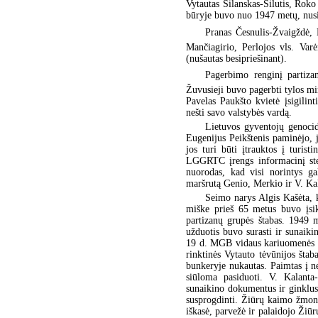
Vytautas Šilanskas-Šilutis, Rok
būryje buvo nuo 1947 metų, nus
Pranas Česnulis-Žvaigždė, 
Mančiagirio, Perlojos vls. Varė
(nušautas besipriešinant).
Pagerbimo renginį partizan
Žuvusieji buvo pagerbti tylos m
Pavelas Paukšto kvietė įsigilin
nešti savo valstybės vardą.
Lietuvos gyventojų genocid
Eugenijus Peikštenis paminėjo, jo
jos turi būti įtrauktos į turist
LGGRTC įrengs informacinį sten
nuorodas, kad visi norintys gal
maršrutą Genio, Merkio ir V. Kal
Seimo narys Algis Kašėta, k
miške prieš 65 metus buvo įsik
partizanų grupės štabas. 1949 
užduotis buvo surasti ir sunaiki
19 d. MGB vidaus kariuomenės 3
rinktinės Vytauto tėvūnijos šta
bunkeryje nukautas. Paimtas į ne
siūloma pasiduoti. V. Kalanta-
sunaikino dokumentus ir ginklus,
susprogdinti. Žiūrų kaimo žmonės
iškasė, parvežė ir palaidojo Žiū