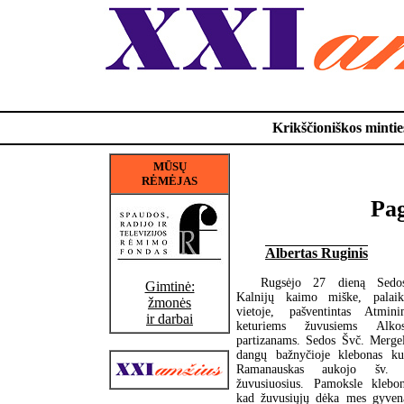
Krikščioniškos minties
MŪSŲ
RĖMĖJAS
Pag
Albertas Ruginis
Rugsėjo 27 dieną Sedos
Gimtinė:
Kalnijų kaimo miške, palai
žmonės
vietoje, pašventintas Atmin
ir darbai
keturiems žuvusiems Alkos
partizanams. Sedos Švč. Merg
dangų bažnyčioje klebonas ku
Ramanauskas aukojo šv. 
žuvusiuosius. Pamoksle klebo
kad žuvusiųjų dėka mes gyven