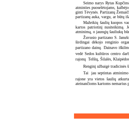
Seimo narys Rytas Kupčinsk
atminties puoselėtojams, kalbėjo
ginti Tėvynės. Partizanų Žemaič
partizanų auka, vargu, ar būtų iš
Mažeikių šaulių kuopos vad
kartos patriotinį nusiteikimą.
atminimą, o jaunųjų šauliukų būr
Žuvusio partizano S. Januš
širdingai dėkojo renginio orga
partizano dainų. Dainavo iškilm
vedė Sedos kultūros centro dar
rajonų  Telšių, Šilalės, Klaipėdos
Renginį užbaigė tradicinės š
Tai  jau septintas atmini
rajone yra vietos šaulių atkurt
ateinančioms kartoms nemarius p