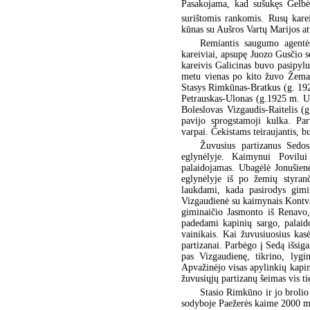
Pasakojama, kad sušukęs Gelbėki
surištomis rankomis. Rusų kare
kūnas su Aušros Vartų Marijos at
Remiantis saugumo agentė
kareiviai, apsupę Juozo Gusčio so
kareivis Galicinas buvo pasipylu
metu vienas po kito žuvo Žemai
Stasys Rimkūnas-Bratkus (g. 192
Petrauskas-Ulonas (g.1925 m. Uže
Boleslovas Vizgaudis-Raitelis (
pavijo sprogstamoji kulka. Pa
varpai. Čekistams teiraujantis, 
Žuvusius partizanus Sedos
eglynėlyje. Kaimynui Povilui
palaidojamas. Ubagėlė Jonušienė
eglynėlyje iš po žemių styran
laukdami, kada pasirodys gimi
Vizgaudienė su kaimynais Kontvai
giminaičio Jasmonto iš Renavo, 
padedami kapinių sargo, palaid
vainikais. Kai žuvusiuosius kasė
partizanai. Parbėgo į Sedą išsig
pas Vizgaudienę, tikrino, lygi
Apvažinėjo visas apylinkių kapin
žuvusiųjų partizanų šeimas vis ti
Stasio Rimkūno ir jo brolio
sodyboje Paežerės kaime 2000 met