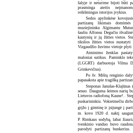
šalyje ir neturime bijoti būti pa
prasminga ateitis neįmano
reikšmingus istorijos įvykius.
Sedos apylinkėse kovojusi
partizanų likimais domimės
muziejininku Algimantu Mutur
šauliu Alfonsu Degučiu išvažinė
kautynių ir jų žūties vietos. S
tikslios žūties vietos nustat
Vizgaudžio žuvimo vietoje plyti 
Atminimo ženklas pastatyt
maloniai sutikus. Paminklo teks
(LGGRT) darbuotoja Vilma Dub
Grinkevičius).
Po šv. Mišių renginio dal
papasakota apie tragišką partiza
Steponas Janušas-Klajūnas 
sesuo. Dauguma šeimos narių buv
Lietuvos radiofoną Kaune!.. St
puskarininkiu. Vokietmečiu dirbo 
grįžo į gimtinę ir įsijungė į pa
m. kovo 1920 d. naktį saugum
P. Rimkaus sodybą, labai žiauri
tvenkinio vanduo buvo raudona
parodyti partizanų bunkerius