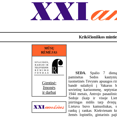
Krikščioniškos minties
MŪSŲ
RĖMĖJAS
SEDA.
Spalio 7 dien
paminėtas Sedos kautyni
tuometinės Tėvynės apsaugos rin
Gimtinė:
bandė sulaikyti į Vakarus be
žmonės
sovietinę kariuomenę, septynia
ir darbai
1944 metais, Antrojo pasaulini
Sedoje (kaip ir visoje Liet
įnirtingas mūšis tarp dviejų
Lietuva buvo kamuoliukas, s
rankų į rankas. Kiekvienam k
žemės lopinėlis, gintarinis paj