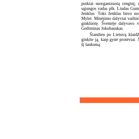
puikiai suorganizuotą renginį,
sąjungos vadas plk. Liudas Gumb
ženklus. Toks ženklas buvo nuv
Mylei. Minėjimo dalyviai vaišino
ginkluotę. Šventėje dalyvavo va
Gediminas Jokubauskas.
Šiandien po Lietuvą klaidž
ginkite ją, kaip gynė protėviai.
šį šauksmą.