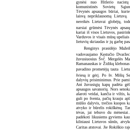
gynėsi nuo Hitlerio nacistų
komunistinės Sovietų Sąju
Tėvynės apsaugos būriai, kuri
laisvą nepriklausomą Lietuvą. 
nereikės Lietuvai globėjų, to
narsiai grūmėsi Tėvynės apsaug
kariai iš visos Lietuvos, pasiri
Varduvos ir visais mūsų upeliais
lietuvių skriaudas ir jų garbę pas
Renginys prasidėjo Mažeik
vadovaujamo Kęstučio Dvaržeck
žuvusiuosius Švč. Mergelės Ma
Ramanauskas ir Židikų klebonas 
pavadino prometėjų tauta  Lietu
šviesą ir gėrį. Po šv. Mišių S
dalyvių prisiminimus. Prie pami
Ant žuvusiųjų kapų padėta gė
apsaugos savanorių. Nors senokai
ašaroti veidai, kančia ir viltis,
guli po šventa, pačių krauju ap
mūšio dalyvis, trečios kuopos ka
atvyko ir būrelis rokiškėnų. T
tėvas, jai tebuvo du mėnesiai.
padėkoti likusiems gyviems kaut
kilniausi Lietuvos sūnūs, atvy
Caritas atstovai. Jie Rokiškio 