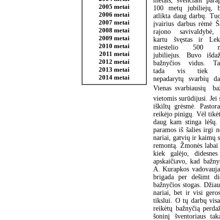
metais, švenčiant parap
2005 metai
100 metų jubiliejų, 
2006 metai
atlikta daug darbų. Tu
2007 metai
įvairius darbus rėmė Š
2008 metai
rajono savivaldybė,
2009 metai
kartu švęstas ir Lek
2010 metai
miestelio 500 m
2011 metai
jubiliejus. Buvo išdaž
2012 metai
bažnyčios vidus. Ta
2013 metai
tada vis tiek l
2014 metai
nepadarytų svarbių da
Vienas svarbiausių  b
vietomis surūdijusi. Jei
iškiltų grėsmė. Pastor
reikėjo pinigų. Vėl tikė
daug kam stinga lėšų. 
paramos iš šalies irgi n
nariai, gatvių ir kaimų
remontą. Žmonės labai g
kiek galėjo, didesnes
apskaičiavo, kad bažny
A. Kurapkos vadovaujam
brigada per dešimt di
bažnyčios stogas. Džiaug
nariai, bet ir visi ger
tikslui. O tų darbų vis
reikėtų bažnyčią perdaž
šoninį šventoriaus ta