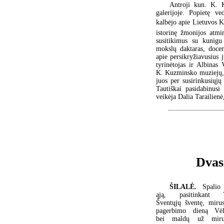
Antroji kun. K. K
galerijoje. Popietę ve
kalbėjo apie Lietuvos 
istorinę žmonijos atmi
susitikimus su kunigu
mokslų daktaras, docen
apie persikryžiavusius j
tyrinėtojas ir Albinas 
K. Kuzminsko muziejų, e
juos per susirinkusiųjų
Tautiškai pasidabinusi
veikėja Dalia Tarailienė
Dvasi
ŠILALĖ.
Spalio
ąją, pasitinkant 
Šventųjų šventę, mirus
pagerbimo dieną Vėl
bei maldų už miru