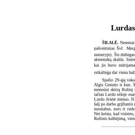
Lurdas 
ŠILALĖ.
Neseniai 
pašventintas Švč. Merg
numeryje). Šis didingas 
akmenukų skalda. Sutem
kai jis buvo mūrijama
reikalinga dar viena bažn
Spalio 29-ąją vaka
Algis Genutis ir kun. 
mėnesiui skirtą Rožinį
tačiau Lurdo nišoje esan
Lurdo švietė mėnuo. Iš 
šalį po darbo grįžtantis
nuostabus, nors ir rude
Net keista, kad visiems
Rožinio kalbėjimą, vien