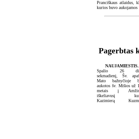
Pranciškaus atlaidus, 
kurios buvo aukojamos 
Pagerbtas 
NAUJAMIESTIS.
Spalio 26 die
sekmadienį, Šv. apaš
Mato bažnyčioje b
aukotos šv. Mišios už 
metais į Amžin
iškeliavusį kun
Kazimierą Kuzmi