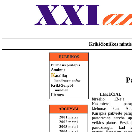
Krikščioniškos minties
RUBRIKOS
Pirmasis puslapis
Atmintis
K
atalikų
P
bendruomenėse
Krikščionybė
šiandien
LEKĖČIAI
Lietuva
birželio 13-ąją 
Kazimiero parapi
klebonas kun. Aud
ARCHYVAI
Kurapka pakvietė parap
2001 metai
pastoracinę tarybą apt
2002 metai
veiklos planus. Besikal
2003 metai
pasidžiaugta, kad 
2004 metai