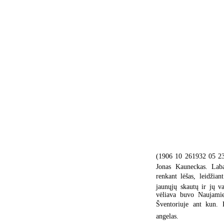
(1906 10 261932 05 23
Jonas Kauneckas. Lab
renkant lėšas, leidžia
jaunųjų skautų ir jų v
vėliava buvo Naujamie
Šventoriuje ant kun. 
angelas.