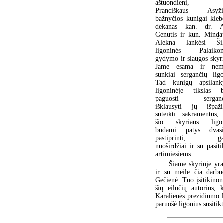
aštuondienį, 
Pranciškaus Asyži
bažnyčios kunigai kleb
dekanas kan. dr. A
Genutis ir kun. Minda
Alekna lankėsi Šil
ligoninės Palaiko
gydymo ir slaugos skyri
Jame esama ir nem
sunkiai sergančių ligo
Tad kunigų apsilan
ligoninėje tikslas 
paguosti serganči
išklausyti jų išpažin
suteikti sakramentus,
šio skyriaus ligon
būdami patys dvasi
pastiprinti, gal
nuoširdžiai ir su pasi
artimiesiems.
Šiame skyriuje yra
ir su meile čia darbu
Gečienė. Tuo įsitikinom
šių eilučių autorius, 
Karalienės prezidiumo l
paruošė ligonius susitik