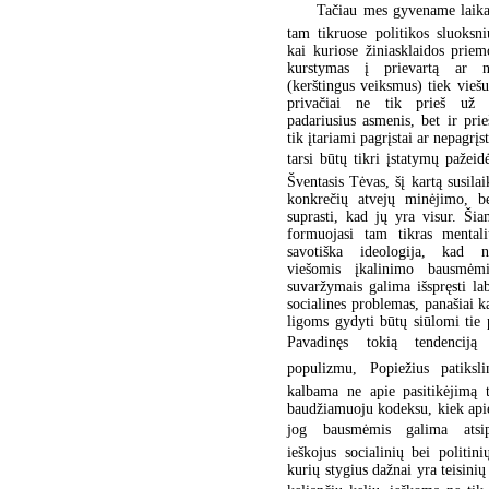
Tačiau mes gyvename laika
tam tikruose politikos sluoksni
kai kuriose žiniasklaidos prie
kurstymas į prievartą ar n
(kerštingus veiksmus) tiek viešu
privačiai ne tik prieš už n
padariusius asmenis, bet ir prie
tik įtariami pagrįstai ar nepagrį
tarsi būtų tikri įstatymų pažeidėj
Šventasis Tėvas, šį kartą susil
konkrečių atvejų minėjimo, b
suprasti, kad jų yra visur. Ši
formuojasi tam tikras mentali
savotiška ideologija, kad n
viešomis įkalinimo bausmėmi
suvaržymais galima išspręsti lab
socialines problemas, panašiai k
ligoms gydyti būtų siūlomi tie p
Pavadinęs tokią tendenciją 
populizmu, Popiežius patiksl
kalbama ne apie pasitikėjimą t
baudžiamuoju kodeksu, kiek apie
jog bausmėmis galima atsipi
ieškojus socialinių bei politin
kurių stygius dažnai yra teisini