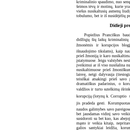
kriminalinio spaudimo, nuo senų
šeimos tėvų ir motinų, kurie yra
viešus nusikaltusių asmenų liudi
tobulumo, bet ir iš nusidėjėlių p
Didieji pr
Popiežius Pranciškus baud
didžiųjų šių laikų kriminalini
žmonėmis ir korupcijos blogį
išnaudojimo tikslams), kaip na
prieš žmoniją ir karo nusikaltimam
įstatymuose. Jeigu valstybės ne
įveikimui ar iš viso nusišalina 
nusikaltimuose prieš žmoniškum
laisvę, netgi dalyvauja (tiesiog
teisiškai atsakingi prieš savo
dramatiškus padarinius, o koru
valdžios ir turto sutelkimą išrin
korupciją (lotynų k. Corruptio  
jis pradeda gesti. Korumpuota
naudos galimybes savo pareigose
bet jausdamas vidinį savo veiki
susidoroti su bet kuo, kas abejoj
mąsto ir veikia kitaip, nepritar
galios santykiai leidžia, kor