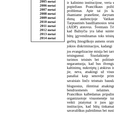
2005 metai
ir kalinimo institucijose, verta 
2006 metai
popiežiaus Pranciškaus poži
2007 metai
problemas. Apie tai jis k
2008 metai
išsamiame pranešime, darytam
2009 metai
dieną audiencijoje Vatika
2010 metai
Tarptautinės baudžiamosios teisė
2011 metai
(AIDP) atstovus. Šventasis Tė
2012 metai
kad Bažnyčia yra labai suinte
2013 metai
būtų įgyvendinamas toks teisi
2014 metai
gerbtų žmogiškojo asmens orumą
jokios diskriminacijos, kadangi 
jos evangelizacine misija bei tarn
teisingumui. Šiuolaikinėje 
turimos teisinės bei politin
negarantuoja, kad bus išvengt
kaltinimų, nukreiptų į atskirus i
jie, neva, atsakingi už visu
panašiai kaip senovėje prim
savaisiais linčo teismais baus
bloguosius, išimtinai atsakin
bendruomenės nelaimes. 
Pranciškus kalbėdamas pripažin
organizuotoje visuomenėje tur
veikti įstatymai ir juos įgy
institucijos, kad būtų tinkamai
savavališkus pažeidimus bei nusi