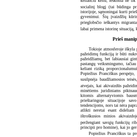
keliančiu keliu, ieškoma ne tik 
socialinį blogį (tai būdinga p
istorijoje, sąmoningai kurti pri
gyvenimui. Šių įvaizdžių kūri
prieglobsčio ieškantys migranta
labai primena istorinę situaciją,
Prieš manip
Tokioje atmosferoje iškyla 
pažeidimų funkciją ir būti nukre
pažeidžiamų, bet labiausiai gin
pastangų veiksmingumo, tačiau 
keliant riziką proporcionalumu
Popiežius Pranciškus perspėjo,
susilpnėja baudžiamosios teisės
atvejais, kai akivaizdūs pažeidi
minėtiems juridiniams piktnau
kitomis alternatyviomis baus
prieštaringoje situacijoje sa
tendencijoms, nors tai nėra papras
atlikti neretai esant dideliam
ištroškusios minios akivaizdo
peržengiant savųjų funkcijų ri
principii pro homine), kai jo ger
Popiežius Pranciškus ta p