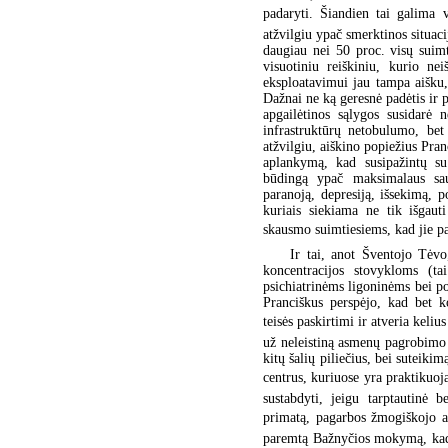
padaryti. Šiandien tai galima v
atžvilgiu ypač smerktinos situaci
daugiau nei 50 proc. visų suimt
visuotiniu reiškiniu, kurio ne
eksploatavimui jau tampa aišku, 
Dažnai ne ką geresnė padėtis ir 
apgailėtinos sąlygos susidarė
infrastruktūrų netobulumo, bet
atžvilgiu, aiškino popiežius Pran
aplankymą, kad susipažintų su 
būdingą ypač maksimalaus sau
paranoją, depresiją, išsekimą, p
kuriais siekiama ne tik išgaut
skausmo suimtiesiems, kad jie pa
Ir tai, anot Šventojo Tėvo
koncentracijos stovykloms (ta
psichiatrinėms ligoninėms bei po
Pranciškus perspėjo, kad bet k
teisės paskirtimi ir atveria keli
už neleistiną asmenų pagrobimo p
kitų šalių piliečius, bei suteik
centrus, kuriuose yra praktikuoj
sustabdyti, jeigu tarptautinė 
primatą, pagarbos žmogiškojo as
paremtą Bažnyčios mokymą, kad 