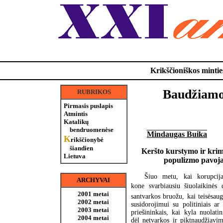
Krikščioniškos minties
Baudžiamoj
RUBRIKOS
Pirmasis puslapis
Atmintis
Katalikų
bendruomenėse
Mindaugas Buika
K
rikščionybė
šiandien
Keršto kurstymo ir krim
Lietuva
populizmo pavoja
Šiuo metu, kai korupcija
ARCHYVAI
kone svarbiausiu šiuolaikinės 
2001 metai
santvarkos bruožu, kai teisėsa
2002 metai
susidorojimui su politiniais ar 
2003 metai
priešininkais, kai kyla nuolatin
2004 metai
dėl netvarkos ir piktnaudžiavi