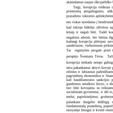
skatindamas naujas iškrypėliško 
Taigi, korupcija reiškiasi
priemonių pergalingumu, aiš
praradimo tokiomis aplinkybėmi
nes viskas suvedama į bendrinink
kad tokioje būklėje užtvėrus s
kitaip ir negali būti. Todėl 
negalima atleisti, bet būtina iš
kadangi korupcija plėtojasi sav
sandėriuose, viešuosiuose pirkim
Tai  regimybės pergalė prieš
perspėjo Šventasis Tėvas.  Tač
korupcija niekada netaps galinge
nėra pakankamai aktyvi kovoje pr
eilinius ir labiausiai pažeidžiam
pagrindinių ekonomikos ir finan
kad baudžiamosios sankcijos p
gaudomos smulkios žuvys, o didi
turi būti kovojama su reikiam
socialiniam gyvenimui, ir dėl t
melui, papirkinėjimui, grobsty
palankaus daugelio didžiųjų 
fundamentalų pranešimą, popieži
tarnystėje žmogui ir kvietė remti