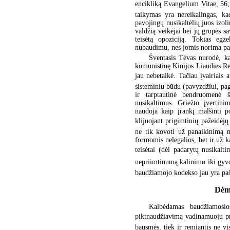
encikliką Evangelium Vitae, 5
taikymas yra nereikalingas, k
pavojingų nusikaltėlių juos izo
valdžią veikėjai bei jų grupės 
teisėtą opoziciją. Tokias egz
nubaudimu, nes jomis norima pal
Šventasis Tėvas nurodė, ka
komunistinę Kinijos Liaudies Res
jau nebetaikė. Tačiau įvairiais a
sisteminiu būdu (pavyzdžiui, pagr
ir tarptautinė bendruomenė š
nusikaltimus. Griežto įvertini
naudoja kaip įrankį malšinti po
klijuojant prigimtinių pažeidėjų
ne tik kovoti už panaikinimą m
formomis nelegalios, bet ir už 
teisėtai (dėl padarytų nusikalti
nepriimtinumą kalinimo iki gyvos 
baudžiamojo kodekso jau yra paš
Dėme
Kalbėdamas baudžiamosios
piktnaudžiavimą vadinamuoju pre
bausmės, tiek ir remiantis ne vi