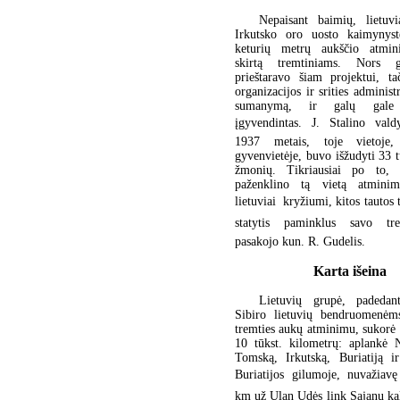
Nepaisant baimių, lietuv
Irkutsko oro uosto kaimynystė
keturių metrų aukščio atmin
skirtą tremtiniams. Nors gu
prieštaravo šiam projektui, ta
organizacijos ir srities administ
sumanymą, ir galų gale
įgyvendintas. J. Stalino vald
1937 metais, toje vietoje,
gyvenvietėje, buvo išžudyti 33 t
žmonių. Tikriausiai po to, k
paženklino tą vietą atmini
lietuviai  kryžiumi, kitos tautos 
statytis paminklus savo trem
pasakojo kun. R. Gudelis.
Karta išeina
Lietuvių grupė, padedant
Sibiro lietuvių bendruomenėms
tremties aukų atminimu, sukorė
10 tūkst. kilometrų: aplankė N
Tomską, Irkutską, Buriatiją 
Buriatijos gilumoje, nuvažiav
km už Ulan Udės link Sajanų kal