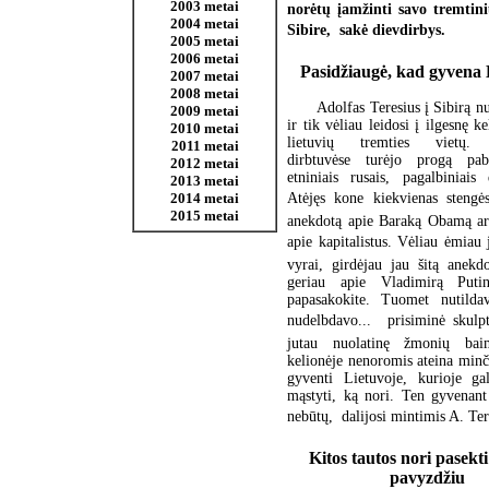
2003 metai
norėtų įamžinti savo tremtin
2004 metai
Sibire,  sakė dievdirbys.
2005 metai
2006 metai
Pasidžiaugė, kad gyvena 
2007 metai
2008 metai
Adolfas Teresius į Sibirą nu
2009 metai
ir tik vėliau leidosi į ilgesnę k
2010 metai
lietuvių tremties vietų. 
2011 metai
dirbtuvėse turėjo progą pab
2012 metai
etniniais rusais, pagalbiniais 
2013 metai
Atėjęs kone kiekvienas stengė
2014 metai
2015 metai
anekdotą apie Baraką Obamą ar
apie kapitalistus. Vėliau ėmiau j
vyrai, girdėjau jau šitą anekd
geriau apie Vladimirą Put
papasakokite. Tuomet nutilda
nudelbdavo...  prisiminė skulpt
jutau nuolatinę žmonių bai
kelionėje nenoromis ateina minč
gyventi Lietuvoje, kurioje gal
mąstyti, ką nori. Ten gyvenant
nebūtų,  dalijosi mintimis A. Ter
Kitos tautos nori pasekti
pavyzdžiu