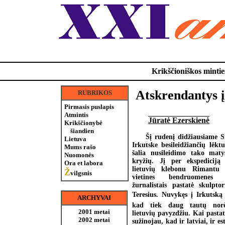
Krikščioniškos minties
Atskrendantys į 
RUBRIKOS
Pirmasis puslapis
Atmintis
Jūratė Ezerskienė
Krikščionybė
šiandien
Šį rudenį didžiausiame S
Lietuva
Irkutske besileidžiančių lėktu
Mums rašo
šalia nusileidimo tako matys
Nuomonės
kryžių. Jį per ekspediciją
Ora et labora
lietuvių klebonu Rimantu 
Ž
vilgsnis
vietines bendruomenes l
žurnalistais pastatė skulpto
Teresius. Nuvykęs į Irkutską 
ARCHYVAI
kad tiek daug tautų norė
2001 metai
lietuvių pavyzdžiu. Kai pasta
2002 metai
sužinojau, kad ir latviai, ir est