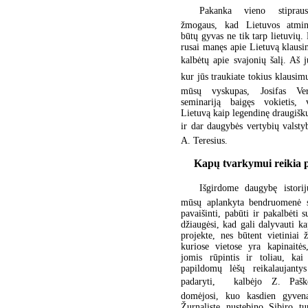
Pakanka vieno stiprau
žmogaus, kad Lietuvos atmin
būtų gyvas ne tik tarp lietuvių.
rusai manęs apie Lietuvą klausin
kalbėtų apie svajonių šalį. Aš jų
kur jūs traukiate tokius klausimu
mūsų vyskupas, Josifas Ve
seminariją baigęs vokietis, 
Lietuvą kaip legendinę draugiš
ir dar daugybės vertybių valstybę
A. Teresius.
Kapų tvarkymui reikia
Išgirdome daugybę istorij
mūsų aplankyta bendruomenė s
pavaišinti, pabūti ir pakalbėti 
džiaugėsi, kad gali dalyvauti 
projekte, nes būtent vietiniai
kuriose vietose yra kapinaitės
jomis rūpintis ir toliau, kai 
papildomų lėšų reikalaujanty
padaryti,  kalbėjo Z. Pašk
domėjosi, kuo kasdien gyvena 
Žurnalistę nustebino Sibiro tu