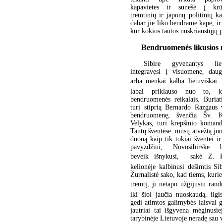
kapavietes ir sunešė į krū
tremtinių ir japonų politinių ka
dabar jie liko bendrame kape, ir 
kur kokios tautos nuskriaustųjų p
Bendruomenės likusios 
Sibire gyvenantys lie
integravęsi į visuomenę, daug
arba menkai kalba lietuviškai. 
labai priklauso nuo to, k
bendruomenės reikalais. Buriati
turi stiprią Bernardo Razgaus
bendruomenę, švenčia Šv. K
Velykas, turi krepšinio komand
Tautų šventėse: mūsų atvežtą juo
duoną kaip tik tokiai šventei ir
pavyzdžiui, Novosibirske 
beveik išnykusi,  sakė Z. P
kelionėje kalbinusi dešimtis Sib
Žurnalistė sako, kad tiems, kurie
tremtį, ji netapo užgijusiu randu
iki šiol jaučia nuoskaudą, ilgi
gedi atimtos galimybės laisvai 
jautriai tai išgyvena mėginusiej
tarybinėje Lietuvoje neradę sau v