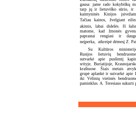
gausa: jame rado kokybiškų ma
tarp jų ir lietuviško sūrio, ir
kaimyninės Kinijos įsiveža
Tačiau kainos, žvelgiant eilin
akimis, labai didelės. Iš šali
matome, kad žmonės gyvena
paprastai rengiasi ir daug
neįperka,  atkreipė dėmesį Z. P
Su Kultūros ministeri
Rusijos lietuvių bendruom
sutvarkė apie pusšimtį kap
srityje, Buriatijoje, Krasnojarsk
kraštuose. Šiais metais atvyk
grupė aplankė ir sutvarkė apie 
iki Vėlinių vietinės bendruome
paminklus. A. Teresiaus sukurti 