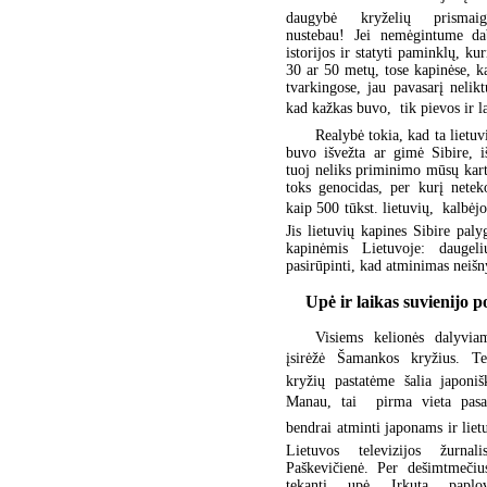
daugybė kryželių prismaig
nustebau! Jei nemėgintume da
istorijos ir statyti paminklų, kur
30 ar 50 metų, tose kapinėse, k
tvarkingose, jau pavasarį nelik
kad kažkas buvo,  tik pievos ir l
Realybė tokia, kad ta lietuv
buvo išvežta ar gimė Sibire, i
tuoj neliks priminimo mūsų kar
toks genocidas, per kurį nete
kaip 500 tūkst. lietuvių,  kalbėj
Jis lietuvių kapines Sibire pal
kapinėmis Lietuvoje: daugeli
pasirūpinti, kad atminimas neišn
Upė ir laikas suvienijo p
Visiems kelionės dalyvia
įsirėžė Šamankos kryžius. Te
kryžių pastatėme šalia japoniš
Manau, tai  pirma vieta pasau
bendrai atminti japonams ir lietu
Lietuvos televizijos žurnali
Paškevičienė. Per dešimtmeči
tekanti upė Irkuta paplo